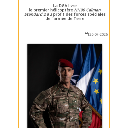
La DGA livre
le premier hélicoptère
NH90 Caïman
Standard 2
au profit des forces spéciales
de l’armée de Terre
26-07-2026