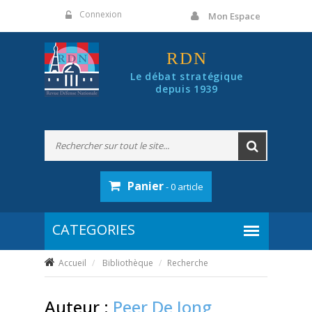
Panneau de gestion des cookies
Connexion
Mon Espace
RDN
Le débat stratégique
depuis 1939
Panier
- 0 article
Accueil
Bibliothèque
Recherche
Auteur :
Peer De Jong