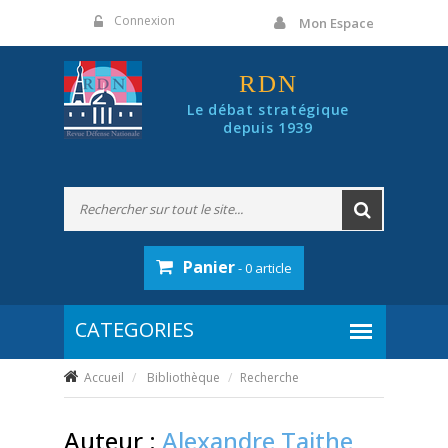
Panneau de gestion des cookies
Connexion
Mon Espace
RDN
Le débat stratégique
depuis 1939
Panier
- 0 article
Accueil
Bibliothèque
Recherche
Auteur :
Alexandre Taithe