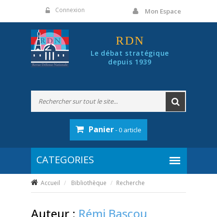
Panneau de gestion des cookies
Connexion
Mon Espace
RDN
Le débat stratégique
depuis 1939
Panier
- 0 article
Accueil
Bibliothèque
Recherche
Auteur :
Rémi Bascou