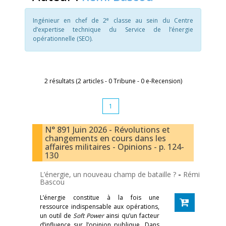
e
Ingénieur en chef de 2
classe au sein du Centre
d’expertise technique du Service de l’énergie
opérationnelle (SEO).
2 résultats (2 articles - 0 Tribune - 0 e-Recension)
1
N° 891 Juin 2026 - Révolutions et
changements en cours dans les
affaires militaires - Opinions - p. 124-
130
L’énergie, un nouveau champ de bataille ?
-
Rémi
Bascou
L’énergie constitue à la fois une
ressource indispensable aux opérations,
un outil de
Soft Power
ainsi qu’un facteur
d’influence sur l’opinion publique. Dans