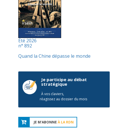
Été 2026
n° 892
Quand la Chine dépasse le monde
Je participe au débat
stratégique
À vos claviers,
réagissez au dossier du mois
JE M'ABONNE
À LA RDN