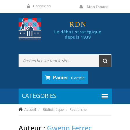
Panneau de gestion des cookies
Connexion
Mon Espace
RDN
Le débat stratégique
depuis 1939
Panier
- 0 article
Accueil
Bibliothèque
Recherche
Auteur :
Gwenn Ferrec