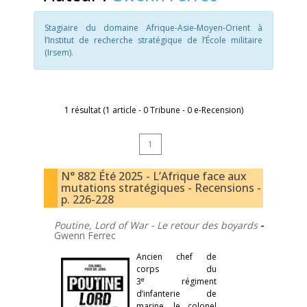
Stagiaire du domaine Afrique-Asie-Moyen-Orient à
l’Institut de recherche stratégique de l’École militaire
(Irsem).
1 résultat (1 article - 0 Tribune - 0 e-Recension)
1
N° 882 Été 2025 - L’Afrique face aux
mutations stratégiques - Recensions -
p. 226-228
Poutine, Lord of War - Le retour des boyards
-
Gwenn Ferrec
Ancien chef de
corps du
e
3
régiment
d’infanterie de
marine, le colonel