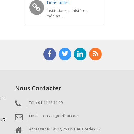
Liens utiles
Institutions, ministères,
médias...
Nous Contacter
r le
Tél. : 01 44 42 31 90
Email : contact@defnat.com
ourt
Adresse : BP 8607, 75325 Paris cedex 07