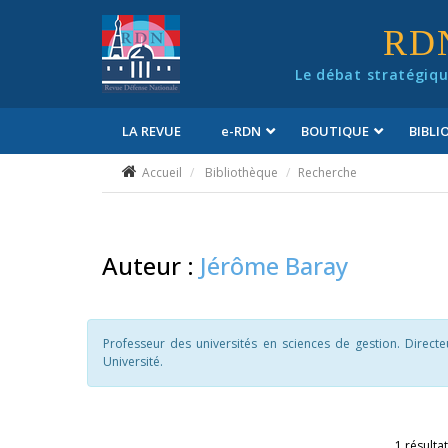
Panneau de gestion des cookies
RD
Le débat stratégiqu
LA REVUE
e
-RDN
BOUTIQUE
BIBL
Conditions générales de vente
Accueil
Bibliothèque
Recherche
Auteur :
Jérôme Baray
Professeur des universités en sciences de gestion. Direc
Université.
1 résultat