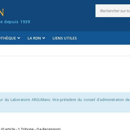
N
e depuis 1939
IOTHÈQUE
LA RDN
LIENS UTILES
teur du Laboratoire ARGUMans. Vice-président du conseil d'administration d
 (0 article - 1 Tribune - 0 e-Recension)