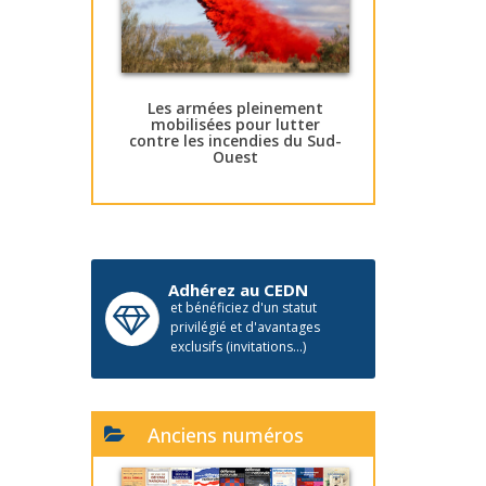
Les armées pleinement
mobilisées pour lutter
contre les incendies du Sud-
Ouest
Adhérez au CEDN
et bénéficiez d'un statut
privilégié et d'avantages
exclusifs (invitations...)
Anciens numéros