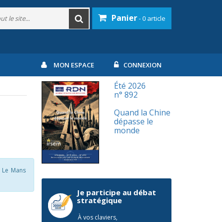
Panier
- 0 article
MON ESPACE
CONNEXION
Été 2026
n° 892
Quand la Chine
dépasse le
monde
e Le Mans
Je participe au débat
stratégique
À vos claviers,