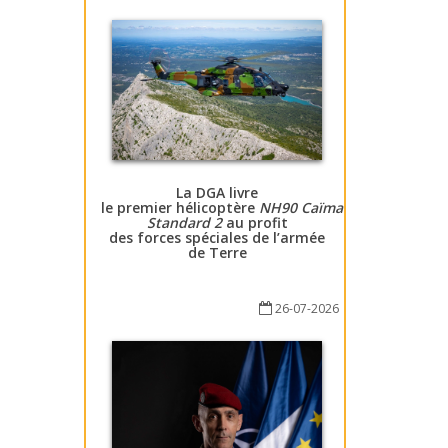
La DGA livre
le premier hélicoptère
NH90 Caïman
Standard 2
au profit
des forces spéciales de l’armée
de Terre
26-07-2026