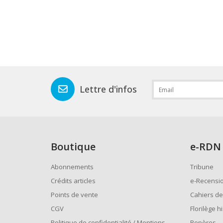
Lettre d'infos
Boutique
e
-RDN
Abonnements
Tribune
Crédits articles
e-Recensi
Points de vente
Cahiers de
CGV
Florilège h
Politique de confidentialité / Mentions
Repères