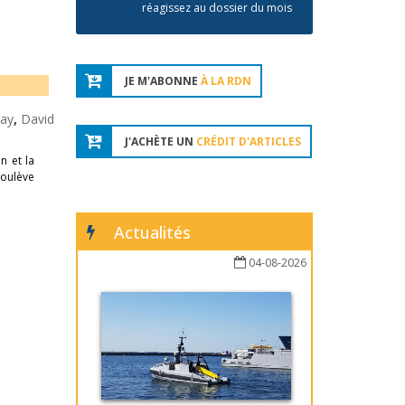
réagissez au dossier du mois
JE M'ABONNE
À LA RDN
ay
,
David
J'ACHÈTE UN
CRÉDIT D'ARTICLES
n et la
soulève
Actualités
04-08-2026