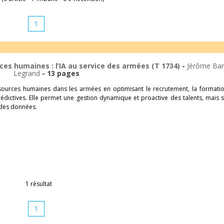
1
es humaines : l’IA au service des armées (T 1734)
-
Jérôme Bar
Legrand
- 13 pages
ssources humaines dans les armées en optimisant le recrutement, la formatio
édictives. Elle permet une gestion dynamique et proactive des talents, mais 
 des données.
1 résultat
1