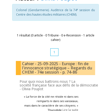
e
Colonel (Gendarmerie). Auditrice de la 74
session du
Centre des hautes études militaires (CHEM).
1 résultat (0 article - 0 Tribune - 0 e-Recension - 1 article
cahier)
1
Cahier - 25-09-2025 - Europe : fin de
l'innocence stratégique – Regards du
CHEM - 74e session - p. 74-86
Pour quoi nous battrons-nous ? La
société française face aux défis de la démocratie
-
Olivia Poupot
« La force de la cité ne réside ni dans ses
remparts ni dans ses vaisseaux,
mais dans le caractère de ses citoyens. »
Lire la suite
Thucydide