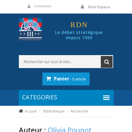
Panneau de gestion des cookies
Connexion
Mon Espace
RDN
Le débat stratégique
depuis 1939
Panier
- 0 article
Accueil
Bibliothèque
Recherche
Auteur :
Olivia Poupot