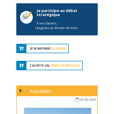
Je participe au débat
stratégique
À vos claviers,
réagissez au dossier du mois
JE M'ABONNE
À LA RDN
J'ACHÈTE UN
CRÉDIT D'ARTICLES
Actualités
04-08-2026