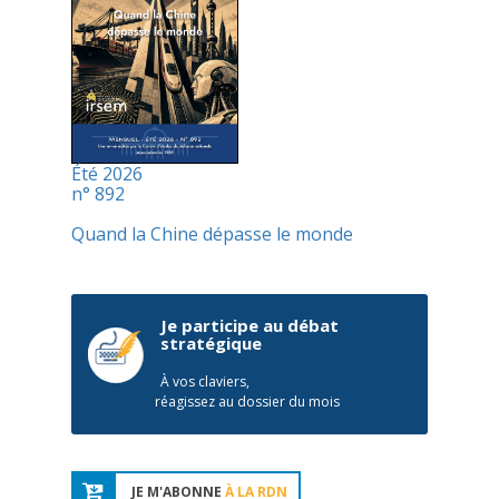
Été 2026
n° 892
Quand la Chine dépasse le monde
Je participe au débat
stratégique
À vos claviers,
réagissez au dossier du mois
JE M'ABONNE
À LA RDN