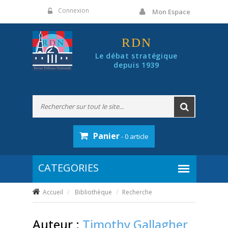
Panneau de gestion des cookies
Connexion
Mon Espace
RDN
Le débat stratégique
depuis 1939
Panier
- 0 article
Accueil
Bibliothèque
Recherche
Auteur :
Timothy Gallagher