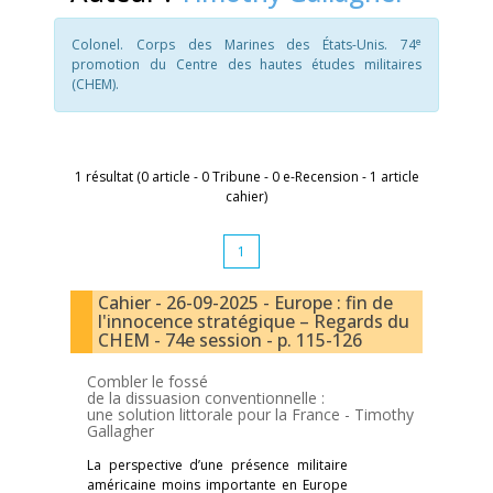
e
Colonel. Corps des Marines des États-Unis. 74
promotion du Centre des hautes études militaires
(CHEM).
1 résultat (0 article - 0 Tribune - 0 e-Recension - 1 article
cahier)
1
Cahier - 26-09-2025 - Europe : fin de
l'innocence stratégique – Regards du
CHEM - 74e session - p. 115-126
Combler le fossé
de la dissuasion conventionnelle :
une solution littorale pour la France -
Timothy
Gallagher
La perspective d’une présence militaire
américaine moins importante en Europe