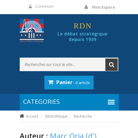
Panneau de gestion des cookies
Connexion
Mon Espace
RDN
Le débat stratégique
depuis 1939
Panier
- 0 article
Accueil
Bibliothèque
Recherche
Auteur :
Marc Oria (d')