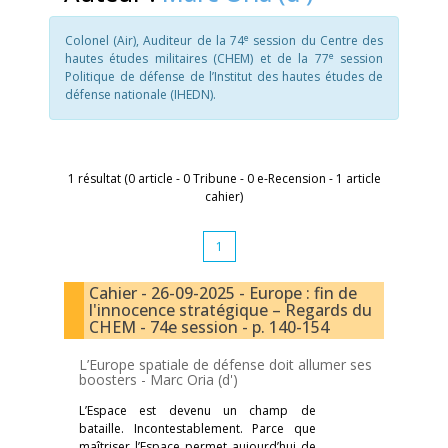
e
Colonel (Air), Auditeur de la 74
session du Centre des
e
hautes études militaires (CHEM) et de la 77
session
Politique de défense de l’Institut des hautes études de
défense nationale (IHEDN).
1 résultat (0 article - 0 Tribune - 0 e-Recension - 1 article
cahier)
1
Cahier - 26-09-2025 - Europe : fin de
l'innocence stratégique – Regards du
CHEM - 74e session - p. 140-154
L’Europe spatiale de défense doit allumer ses
boosters -
Marc Oria (d')
L’Espace est devenu un champ de
bataille. Incontestablement. Parce que
maîtriser l’Espace permet aujourd’hui de