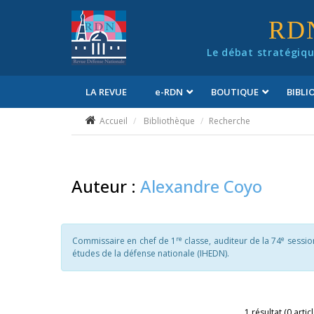
Panneau de gestion des cookies
RD
Le débat stratégiqu
LA REVUE
e
-RDN
BOUTIQUE
BIBL
Conditions générales de vente
Accueil
Bibliothèque
Recherche
Auteur :
Alexandre Coyo
re
e
Commissaire en chef de 1
classe, auditeur de la 74
session
études de la défense nationale (IHEDN).
1 résultat (0 artic