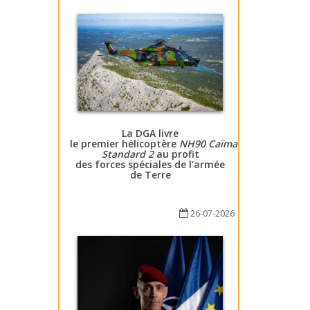
La DGA livre
le premier hélicoptère
NH90 Caïman
Standard 2
au profit
des forces spéciales de l’armée
de Terre
26-07-2026