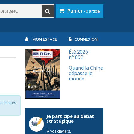
Panier
- 0 article
MON ESPACE
CONNEXION
Été 2026
n° 892
Quand la Chine
dépasse le
monde
des hautes
Je participe au débat
stratégique
À vos claviers,