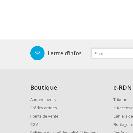
Lettre d'infos
Boutique
e
-RDN
Abonnements
Tribune
Crédits articles
e-Recensi
Points de vente
Cahiers de
CGV
Florilège h
Politique de confidentialité / Mentions
Repères