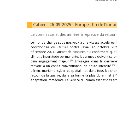
Cahier - 26-09-2025 - Europe : fin de l'in
Le commissariat des armées à l’épreuve du retour 
Le monde change sous nos yeux à une vitesse accélérée. L’i
coordonnée du
Hamas
contre Israël en octobre 202
décembre 2024 : autant de ruptures qui confirment que l
climat d’incertitude permanente, les armées doivent se p
(1)
d’un engagement majeur
. Envisagée dans la dernièr
(3)
renvoie à un conflit conventionnel de haute intensité
,
aérien, maritime, cyber et spatial – et dans tous les c
retour de la guerre, dans sa forme la plus dure, met à 
adaptation immédiate. Le Service du commissariat des ar