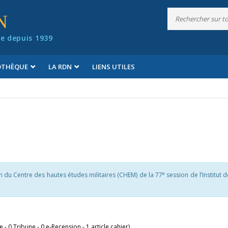
N
e depuis 1939
IOTHÈQUE
LA RDN
LIENS UTILES
e
 du Centre des hautes études militaires (CHEM) de la 77
session de l’Institut 
le - 0 Tribune - 0 e-Recension - 1 article cahier)