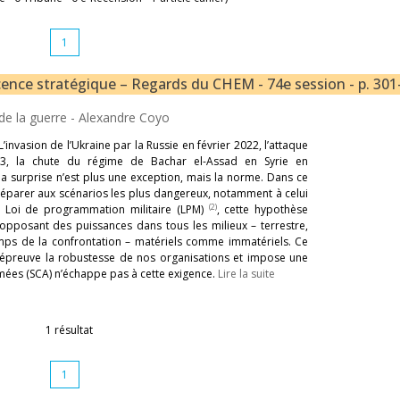
1
nocence stratégique – Regards du CHEM - 74e session - p. 301
de la guerre -
Alexandre Coyo
nvasion de l’Ukraine par la Russie en février 2022, l’attaque
3, la chute du régime de Bachar el-Assad en Syrie en
a surprise n’est plus une exception, mais la norme. Dans ce
réparer aux scénarios les plus dangereux, notamment à celui
(2)
e Loi de programmation militaire (LPM)
, cette hypothèse
 opposant des puissances dans tous les milieux – terrestre,
hamps de la confrontation – matériels comme immatériels. Ce
l’épreuve la robustesse de nos organisations et impose une
mées (SCA) n’échappe pas à cette exigence.
Lire la suite
1 résultat
1