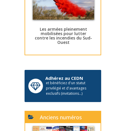
Les armées pleinement
mobilisées pour lutter
contre les incendies du Sud-
Ouest
Adhérez au CEDN
et bénéficiez d'un statut
privilégié et d'avantages
exclusifs (invitations...)
Anciens numéros