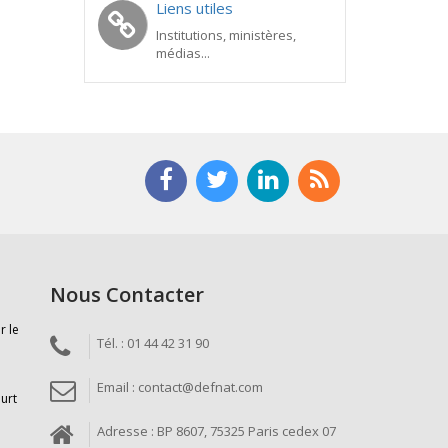
Liens utiles
Institutions, ministères,
médias...
Nous Contacter
r le
Tél. : 01 44 42 31 90
Email : contact@defnat.com
ourt
Adresse : BP 8607, 75325 Paris cedex 07