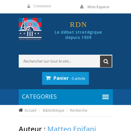
Panneau de gestion des cookies
Connexion
Mon Espace
RDN
Le débat stratégique
depuis 1939
Panier
- 0 article
Accueil
Bibliothèque
Recherche
Auteur :
Matteo Epifani