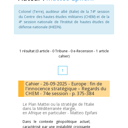
e
Colonel (Terre), auditeur allié (Italie) de la 74
session
du Centre des hautes études militaires (CHEM) et de la
e
4
session nationale de l’Institut de hautes études de
défense nationale (IHEDN).
1 résultat (0 article - 0 Tribune - 0 e-Recension - 1 article
cahier)
1
Cahier - 26-09-2025 - Europe : fin de
l'innocence stratégique – Regards du
CHEM - 74e session - p. 375-384
Le Plan Mattei ou la stratégie de l’Italie
dans la Méditerranée élargie,
en Afrique en particulier -
Matteo Epifani
Dans le contexte géopolitique actuel,
caractérisé par une instabilité croissante