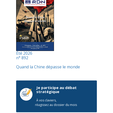
Été 2026
n° 892
Quand la Chine dépasse le monde
Je participe au débat
stratégique
À vos claviers,
réagissez au dossier du mois