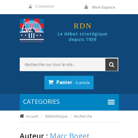
Panneau de gestion des cookies
Connexion
Mon Espace
RDN
Le débat stratégique
depuis 1939
Panier
- 0 article
Accueil
Bibliothèque
Recherche
Auteur :
Marc Boget