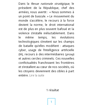
Dans la
Revue nationale stratégique
, le
président de la République, chef des
armées, nous avertit : « Nous sommes à
un point de bascule. » Le mouvement du
monde s’accélère, le recours à la force
devient la norme, le droit international
est de plus en plus souvent bafoué et la
violence s’installe inéluctablement. Dans
le même temps, les évolutions
technologiques s’invitent sur les champs
de bataille qu’elles modifient : attaques
cyber, usage de l’Intelligence artificielle
(IA), recours à des intermédiaires (
proxy
)
et autres cercles criminels. Ces nouvelles
conflictualités franchissent les frontières
et s’installent au cœur de nos sociétés, où
les citoyens deviennent des cibles à part
entière.
Lire la suite
1 résultat
1