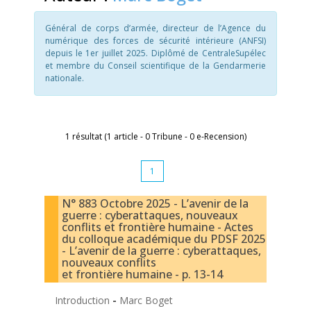
Général de corps d’armée, directeur de l’Agence du
numérique des forces de sécurité intérieure (ANFSI)
depuis le 1er juillet 2025. Diplômé de CentraleSupélec
et membre du Conseil scientifique de la Gendarmerie
nationale.
1 résultat (1 article - 0 Tribune - 0 e-Recension)
1
N° 883 Octobre 2025 - L’avenir de la
guerre : cyberattaques, nouveaux
conflits et frontière humaine - Actes
du colloque académique du PDSF 2025
- L’avenir de la guerre : cyberattaques,
nouveaux conflits
et frontière humaine - p. 13-14
Introduction
-
Marc Boget