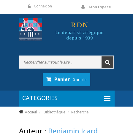
Panneau de gestion des cookies
Connexion
Mon Espace
RDN
Le débat stratégique
depuis 1939
Panier
- 0 article
Accueil
Bibliothèque
Recherche
Auteur :
Benjamin Icard