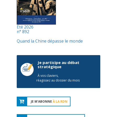
Été 2026
n° 892
Quand la Chine dépasse le monde
Je participe au débat
stratégique
À vos claviers,
réagissez au dossier du mois
JE M'ABONNE
À LA RDN