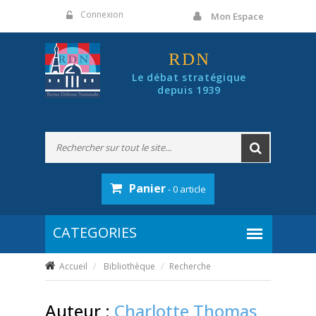
Panneau de gestion des cookies
Connexion
Mon Espace
RDN
Le débat stratégique
depuis 1939
Panier
- 0 article
Accueil
Bibliothèque
Recherche
Auteur :
Charlotte Thomas