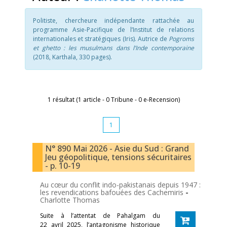
Politiste, chercheure indépendante rattachée au
programme Asie-Pacifique de l’Institut de relations
internationales et stratégiques (Iris). Autrice de
Pogroms
et ghetto : les musulmans dans l’Inde contemporaine
(2018, Karthala, 330 pages).
1 résultat (1 article - 0 Tribune - 0 e-Recension)
1
N° 890 Mai 2026 - Asie du Sud : Grand
Jeu géopolitique, tensions sécuritaires
- p. 10-19
Au cœur du conflit indo-pakistanais depuis 1947 :
les revendications bafouées des Cachemiris
-
Charlotte Thomas
Suite à l’attentat de Pahalgam du
22 avril 2025, l’antagonisme historique