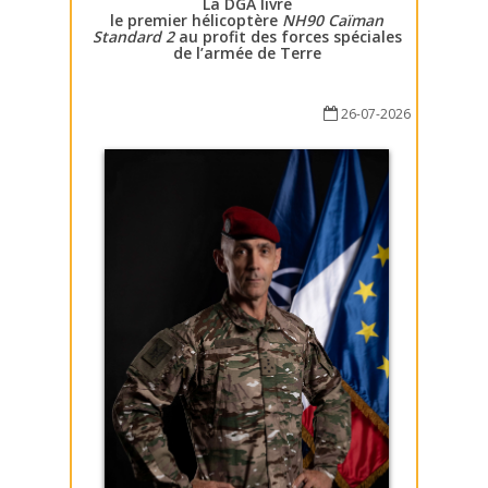
La DGA livre
le premier hélicoptère
NH90 Caïman
Standard 2
au profit des forces spéciales
de l’armée de Terre
26-07-2026