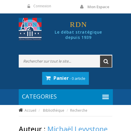
Panneau de gestion des cookies
Connexion
Mon Espace
RDN
Le débat stratégique
depuis 1939
Panier
- 0 article
Accueil
Bibliothèque
Recherche
Auteur :
Michaël Levystone