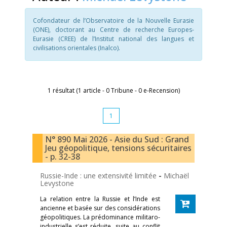
Cofondateur de l’Observatoire de la Nouvelle Eurasie
(ONE), doctorant au Centre de recherche Europes-
Eurasie (CREE) de l’Institut national des langues et
civilisations orientales (Inalco).
1 résultat (1 article - 0 Tribune - 0 e-Recension)
1
N° 890 Mai 2026 - Asie du Sud : Grand
Jeu géopolitique, tensions sécuritaires
- p. 32-38
Russie-Inde : une extensivité limitée
-
Michaël
Levystone
La relation entre la Russie et l’Inde est
ancienne et basée sur des considérations
géopolitiques. La prédominance militaro-
industrielle s’est réduite, suite au conflit