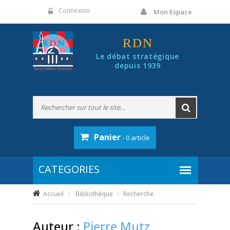
Panneau de gestion des cookies
Connexion
Mon Espace
RDN
Le débat stratégique
depuis 1939
Panier
- 0 article
Accueil
Bibliothèque
Recherche
Auteur :
Pierre Mutz