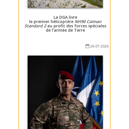
La DGA livre
le premier hélicoptère
NH90 Caïman
Standard 2
au profit des forces spéciales
de l’armée de Terre
26-07-2026