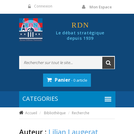
Panneau de gestion des cookies
Connexion
Mon Espace
RDN
Le débat stratégique
depuis 1939
Panier
- 0 article
Accueil
Bibliothèque
Recherche
Auteur :
Lilian Laugerat