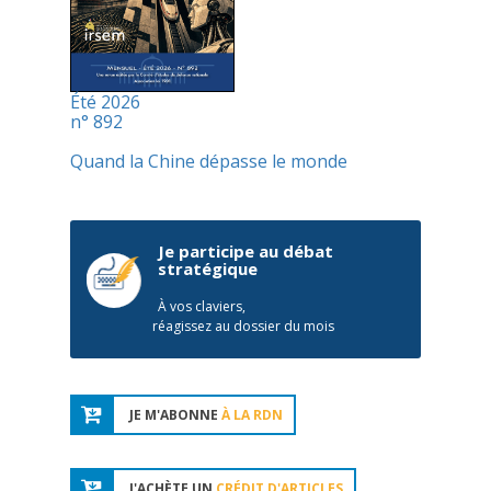
Été 2026
n° 892
Quand la Chine dépasse le monde
Je participe au débat
stratégique
À vos claviers,
réagissez au dossier du mois
JE M'ABONNE
À LA RDN
J'ACHÈTE UN
CRÉDIT D'ARTICLES