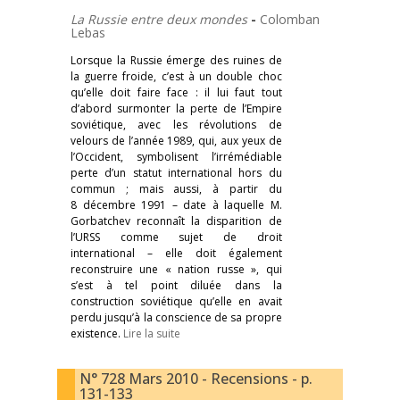
La Russie entre deux mondes
-
Colomban
Lebas
Lorsque la Russie émerge des ruines de
la guerre froide, c’est à un double choc
qu’elle doit faire face : il lui faut tout
d’abord surmonter la perte de l’Empire
soviétique, avec les révolutions de
velours de l’année 1989, qui, aux yeux de
l’Occident, symbolisent l’irrémédiable
perte d’un statut international hors du
commun ; mais aussi, à partir du
8 décembre 1991 – date à laquelle M.
Gorbatchev reconnaît la disparition de
l’URSS comme sujet de droit
international – elle doit également
reconstruire une « nation russe », qui
s’est à tel point diluée dans la
construction soviétique qu’elle en avait
perdu jusqu’à la conscience de sa propre
existence.
Lire la suite
N° 728 Mars 2010 - Recensions - p.
131-133