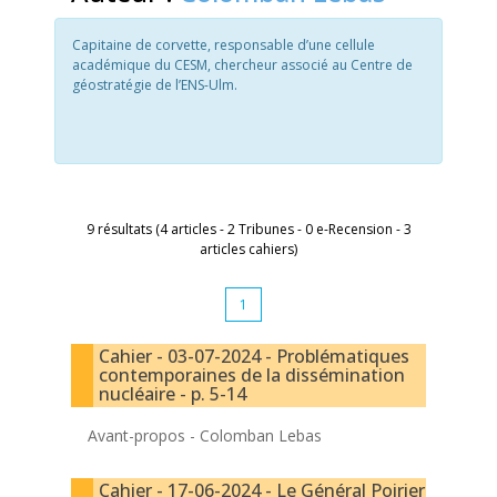
Capitaine de corvette, responsable d’une cellule
académique du CESM, chercheur associé au Centre de
géostratégie de l’ENS-Ulm.
9 résultats (4 articles - 2 Tribunes - 0 e-Recension - 3
articles cahiers)
1
Cahier - 03-07-2024 - Problématiques
contemporaines de la dissémination
nucléaire - p. 5-14
Avant-propos -
Colomban Lebas
Cahier - 17-06-2024 - Le Général Poirier