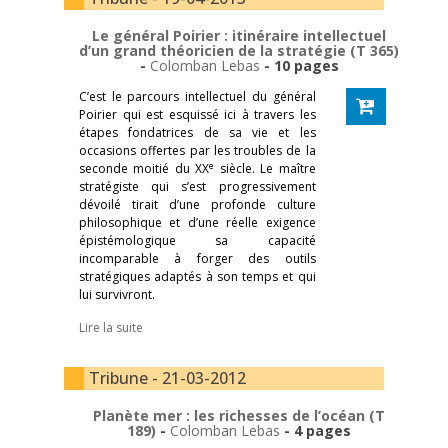
Le général Poirier : itinéraire intellectuel
d’un grand théoricien de la stratégie (T 365)
-
Colomban Lebas
- 10 pages
C’est le parcours intellectuel du général
Poirier qui est esquissé ici à travers les
étapes fondatrices de sa vie et les
occasions offertes par les troubles de la
e
seconde moitié du XX
siècle. Le maître
stratégiste qui s’est progressivement
dévoilé tirait d’une profonde culture
philosophique et d’une réelle exigence
épistémologique sa capacité
incomparable à forger des outils
stratégiques adaptés à son temps et qui
lui survivront.
Lire la suite
Tribune - 21-03-2012
Planète mer : les richesses de l’océan (T
189)
-
Colomban Lebas
- 4 pages