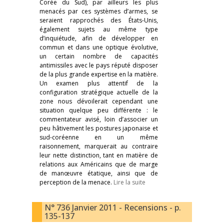
Corée du Sud), par ailleurs les plus
menacés par ces systèmes d’armes, se
seraient rapprochés des États-Unis,
également sujets au même type
d’inquiétude, afin de développer en
commun et dans une optique évolutive,
un certain nombre de capacités
antimissiles avec le pays réputé disposer
de la plus grande expertise en la matière.
Un examen plus attentif de la
configuration stratégique actuelle de la
zone nous dévoilerait cependant une
situation quelque peu différente : le
commentateur avisé, loin d’associer un
peu hâtivement les postures japonaise et
sud-coréenne en un même
raisonnement, marquerait au contraire
leur nette distinction, tant en matière de
relations aux Américains que de marge
de manœuvre étatique, ainsi que de
perception de la menace.
Lire la suite
N° 736 Janvier 2011 - Recensions - p.
135-137