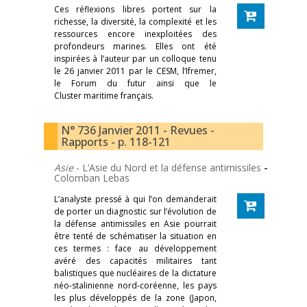
Ces réflexions libres portent sur la
richesse, la diversité, la complexité et les
ressources encore inexploitées des
profondeurs marines. Elles ont été
inspirées à l’auteur par un colloque tenu
le 26 janvier 2011 par le CESM, l’Ifremer,
le Forum du futur ainsi que le
Cluster maritime français.
N° 736 Janvier 2011 - Revues -
Rapports - p. 118-121
Asie
- L’Asie du Nord et la défense antimissiles
-
Colomban Lebas
L’analyste pressé à qui l’on demanderait
de porter un diagnostic sur l’évolution de
la défense antimissiles en Asie pourrait
être tenté de schématiser la situation en
ces termes : face au développement
avéré des capacités militaires tant
balistiques que nucléaires de la dictature
néo-stalinienne nord-coréenne, les pays
les plus développés de la zone (Japon,