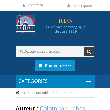
Panneau de gestion des cookies
Connexion
Mon Espace
RDN
Le débat stratégique
depuis 1939
Panier
- 0 article
Accueil
Bibliothèque
Recherche
Auteur :
Colomban Lebas