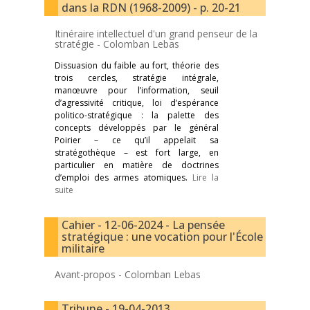
dans la RDN (1968-2009) - p. 20-21
Itinéraire intellectuel d'un grand penseur de la
stratégie -
Colomban Lebas
Dissuasion du faible au fort, théorie des
trois cercles, stratégie intégrale,
manœuvre pour l’information, seuil
d’agressivité critique, loi d’espérance
politico-stratégique : la palette des
concepts développés par le général
Poirier – ce qu’il appelait sa
stratégothèque – est fort large, en
particulier en matière de doctrines
d’emploi des armes atomiques.
Lire la
suite
Cahier - 12-06-2024 - La pensée
stratégique : une vocation pour l'École
militaire
Avant-propos -
Colomban Lebas
Tribune - 19-04-2013