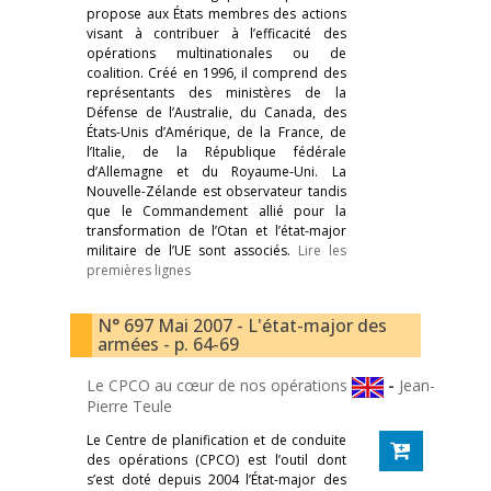
propose aux États membres des actions
visant à contribuer à l’efficacité des
opérations multinationales ou de
coalition. Créé en 1996, il comprend des
représentants des ministères de la
Défense de l’Australie, du Canada, des
États-Unis d’Amérique, de la France, de
l’Italie, de la République fédérale
d’Allemagne et du Royaume-Uni. La
Nouvelle-Zélande est observateur tandis
que le Commandement allié pour la
transformation de l’Otan et l’état-major
militaire de l’UE sont associés.
Lire les
premières lignes
N° 697 Mai 2007 - L'état-major des
armées - p. 64-69
Le CPCO au cœur de nos opérations
-
Jean-
Pierre Teule
Le Centre de planification et de conduite
des opérations (CPCO) est l’outil dont
s’est doté depuis 2004 l’État-major des