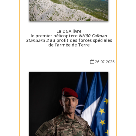
La DGA livre
le premier hélicoptère
NH90 Caïman
Standard 2
au profit des forces spéciales
de l’armée de Terre
26-07-2026