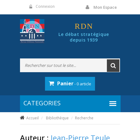
Panneau de gestion des cookies
Connexion
Mon Espace
RDN
Le débat stratégique
depuis 1939
Panier
- 0 article
Accueil
Bibliothèque
Recherche
Auteur :
Jean-Pierre Teule