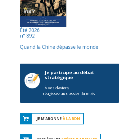
Été 2026
n° 892
Quand la Chine dépasse le monde
Je participe au débat
stratégique
À vos claviers,
réagissez au dossier du mois
JE M'ABONNE
À LA RDN