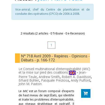
Vice-amiral, chef du Centre de planification et de
conduite des opérations (CPCO) de 2006 à 2008.
2 résultats (2 articles - 0 Tribune - 0 e-Recension)
1
N° 718 Avril 2009 - Repères - Opinions -
Débats - p. 166-172
Le Conseil multinational d'interopérabilité (
MIC
)
et la mise sur pied des coalitions
-
Jean-
Pierre Teule
,
Andrew Smith
,
Robert A. Davidson
,
Erhard Bühler
,
Pasquale Preziosa
,
Andy Pulford
,
John M. Paxton
Le
MIC
est un forum composé d’experts
de haut niveau de sept États, qui identifie
et traite les problèmes d’interopérabilité,
aux niveaux stratégique et opératif. Il