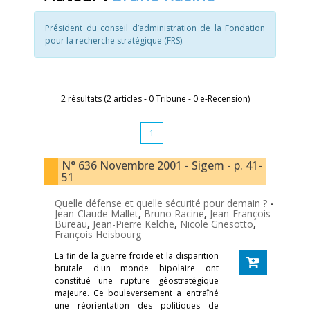
Président du conseil d’administration de la Fondation
pour la recherche stratégique (FRS).
2 résultats (2 articles - 0 Tribune - 0 e-Recension)
1
N° 636 Novembre 2001 - Sigem - p. 41-
51
Quelle défense et quelle sécurité pour demain ?
-
Jean-Claude Mallet
,
Bruno Racine
,
Jean-François
Bureau
,
Jean-Pierre Kelche
,
Nicole Gnesotto
,
François Heisbourg
La fin de la guerre froide et la disparition
brutale d'un monde bipolaire ont
constitué une rupture géostratégique
majeure. Ce bouleversement a entraîné
une réorientation des politiques de