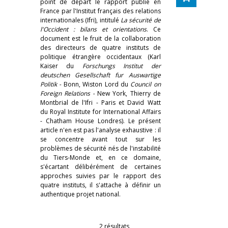
point de départ le rapport publié en
France par l'Institut français des relations
internationales (Ifri), intitulé
La sécurité de
l'Occident : bilans et orientations
. Ce
document est le fruit de la collaboration
des directeurs de quatre instituts de
politique étrangère occidentaux (Karl
Kaiser du
Forschungs Institut der
deutschen Gesellschaft fur Auswartige
Politik -
Bonn, Wiston Lord du
Council on
Foreign Relations -
New York, Thierry de
Montbrial de l'Ifri - Paris et David Watt
du Royal Institute for International Affairs
- Chatham House Londres). Le présent
article n'en est pas l'analyse exhaustive : il
se concentre avant tout sur les
problèmes de sécurité nés de l'instabilité
du Tiers-Monde et, en ce domaine,
s'écartant délibérément de certaines
approches suivies par le rapport des
quatre instituts, il s'attache à définir un
authentique projet national.
2 résultats