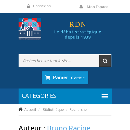
Panneau de gestion des cookies
Connexion
Mon Espace
RDN
Le débat stratégique
depuis 1939
Panier
- 0 article
Accueil
Bibliothèque
Recherche
Auteur :
Bruno Racine