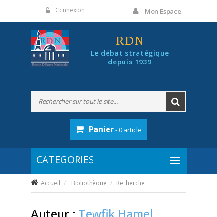
Panneau de gestion des cookies
Connexion
Mon Espace
RDN
Le débat stratégique
depuis 1939
Panier
- 0 article
Accueil
Bibliothèque
Recherche
Auteur :
Tewfik Hamel