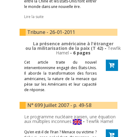
entre la Chine et les États-Unis font entrer
le monde dans une nouvelle ère.
Lire la suite
Tribune - 26-01-2011
La présence américaine à l'étranger
ou la militarisation de la paix (T 42)
-
Tewfik
Hamel
- 6 pages
Cet article traite du nouvel
interventionnisme engagé des États-Unis.
Il aborde la transformation des forces
américaines, la nature de la menace qui
pèse sur les Américains et leur capacité
de réponse.
N° 699 Juillet 2007 - p. 49-58
Le programme nucléaire iranien, une équation
aux multiples inconnues
-
Tewfik Hamel
Qu’en est-il de l’Iran ? Menace ou victime ?