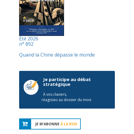
Été 2026
n° 892
Quand la Chine dépasse le monde
Je participe au débat
stratégique
À vos claviers,
réagissez au dossier du mois
JE M'ABONNE
À LA RDN