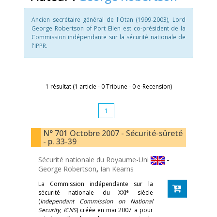
Ancien secrétaire général de l'Otan (1999-2003), Lord
George Robertson of Port Ellen est co-président de la
Commission indépendante sur la sécurité nationale de
l'IPPR.
1 résultat (1 article - 0 Tribune - 0 e-Recension)
1
N° 701 Octobre 2007 - Sécurité-sûreté
- p. 33-39
Sécurité nationale du Royaume-Uni
-
George Robertson
,
Ian Kearns
La Commission indépendante sur la
e
sécurité nationale du XXI
siècle
(
Independant Commission on National
Security
,
ICNS
) créée en mai 2007 a pour