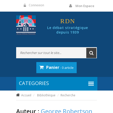
Panneau de gestion des cookies
Connexion
Mon Espace
RDN
Le débat stratégique
depuis 1939
Panier
- 0 article
Accueil
Bibliothèque
Recherche
Auteur :
George Robertson