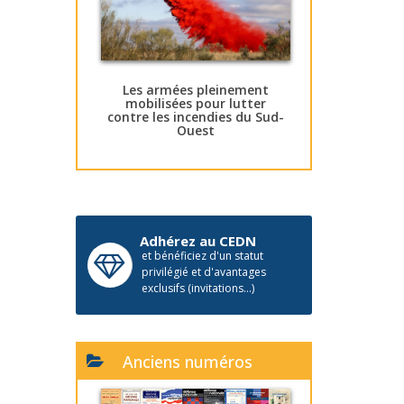
Les armées pleinement
mobilisées pour lutter
contre les incendies du Sud-
Ouest
Adhérez au CEDN
et bénéficiez d'un statut
privilégié et d'avantages
exclusifs (invitations...)
Anciens numéros