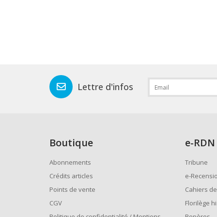
Lettre d'infos
Boutique
e
-RDN
Abonnements
Tribune
Crédits articles
e-Recensi
Points de vente
Cahiers de
CGV
Florilège h
Politique de confidentialité / Mentions
Repères