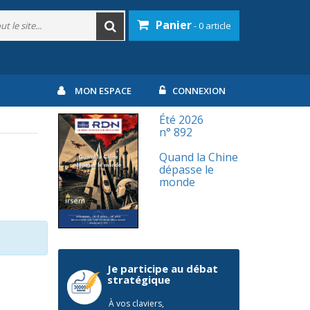
Panier
- 0 article
MON ESPACE
CONNEXION
Été 2026
n° 892
Quand la Chine
dépasse le
monde
Je participe au débat
stratégique
À vos claviers,