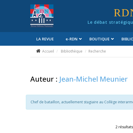
Panneau de gestion des cookies
RD
Le débat stratégiqu
LA REVUE
e
-RDN
BOUTIQUE
BIBL
Conditions générales de vente
Accueil
Bibliothèque
Recherche
Auteur :
Jean-Michel Meunier
Chef de bataillon, actuellement stagiaire au Collège interarm
2 résultats