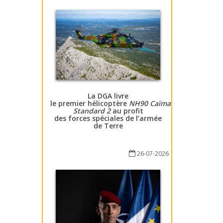
La DGA livre
le premier hélicoptère
NH90 Caïman
Standard 2
au profit
des forces spéciales de l’armée
de Terre
26-07-2026