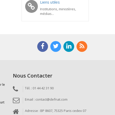
Liens utiles
Institutions, ministères,
médias...
Nous Contacter
r le
Tél. : 01 44 42 31 90
Email : contact@defnat.com
ourt
Adresse : BP 8607, 75325 Paris cedex 07