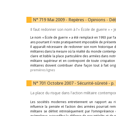
N° 719 Mai 2009 - Repères - Opinions - Déb
Il faut redonner son nom à l'« École de guerre »
-
J
Le nom « École de guerre » a été remplacé en 1993 par l’
ans pourtant il reste pratiquement impossible de présenter
Il apparaît nécessaire de redonner son nom historique d’«
militaires dans la mesure où la réalité du monde contempo
claire et lisible la place particulière des armées dans no
militaire supérieur et en contrepoint de toute crispation
militaires doivent contribuer d’une façon tout à fait or
premières lignes
N° 701 Octobre 2007 - Sécurité-sûreté - p.
La place du risque dans l'action militaire contemp
Les sociétés modernes entretiennent un rapport au r
influence la pensée et l’action des armées pourrait reme
militaire se définit intrinsèquement par l’omniprésenc
qu’implique aujourd’hui la défense de nos intérêts et de n