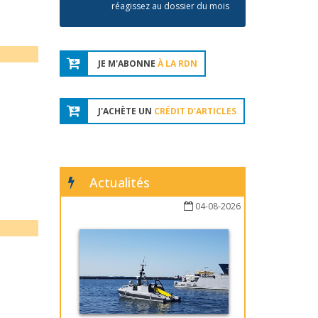
réagissez au dossier du mois
JE M'ABONNE
À LA RDN
J'ACHÈTE UN
CRÉDIT D'ARTICLES
Actualités
04-08-2026