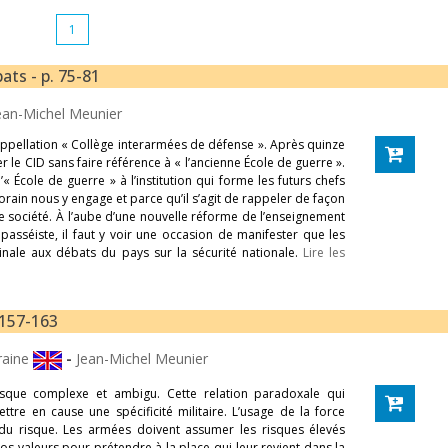
1
ats - p. 75-81
ean-Michel Meunier
appellation « Collège interarmées de défense ». Après quinze
 le CID sans faire référence à « l’ancienne École de guerre ».
 École de guerre » à l’institution qui forme les futurs chefs
rain nous y engage et parce qu’il s’agit de rappeler de façon
tre société. À l’aube d’une nouvelle réforme de l’enseignement
 passéiste, il faut y voir une occasion de manifester que les
iginale aux débats du pays sur la sécurité nationale.
Lire les
 157-163
oraine
-
Jean-Michel Meunier
isque complexe et ambigu. Cette relation paradoxale qui
ttre en cause une spécificité militaire. L’usage de la force
e du risque. Les armées doivent assumer les risques élevés
os valeurs pour prétendre à la place qui leur revient dans la