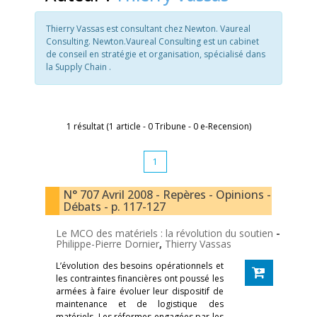
Thierry Vassas est consultant chez Newton. Vaureal
Consulting. Newton.Vaureal Consulting est un cabinet
de conseil en stratégie et organisation, spécialisé dans
la Supply Chain .
1 résultat (1 article - 0 Tribune - 0 e-Recension)
1
N° 707 Avril 2008 - Repères - Opinions -
Débats - p. 117-127
Le MCO des matériels : la révolution du soutien
-
Philippe-Pierre Dornier
,
Thierry Vassas
L’évolution des besoins opérationnels et
les contraintes financières ont poussé les
armées à faire évoluer leur dispositif de
maintenance et de logistique des
matériels. Les réformes engagées par les