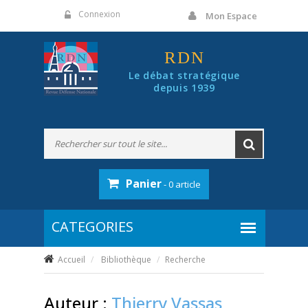
Panneau de gestion des cookies
Connexion
Mon Espace
RDN
Le débat stratégique
depuis 1939
Panier
- 0 article
Accueil
Bibliothèque
Recherche
Auteur :
Thierry Vassas