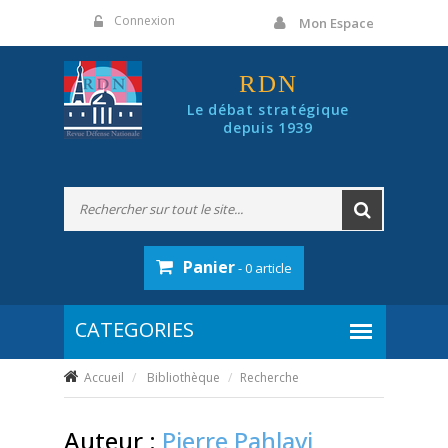
Panneau de gestion des cookies
Connexion
Mon Espace
RDN
Le débat stratégique
depuis 1939
Panier
- 0 article
Accueil
Bibliothèque
Recherche
Auteur :
Pierre Pahlavi