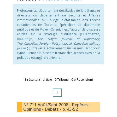
Professeur au département des Études de la défense et
directeur du département de Sécurité et Affaires
internationales au Collège d'état-major des Forces
canadiennes de Toronto. Spécialiste de diplomatie
publique et du Moyen-Orient, il est l'auteur de plusieurs
études sur la stratégie d'influence (L'Harmattan,
Routledge,
The Hague Journal of Diplomacy
,
The Canadian Foreign Policy Journal
,
Canadian Military
Journal
) ; il travaille actuellement sur un manuscrit pour
Lynne Rienner Publishers traitant des grands axes de la
politique étrangère iranienne.
1 résultat (1 article - 0 Tribune - 0 e-Recension)
1
N° 711 Août/Sept 2008 - Repères -
Opinions - Débats - p. 43-52