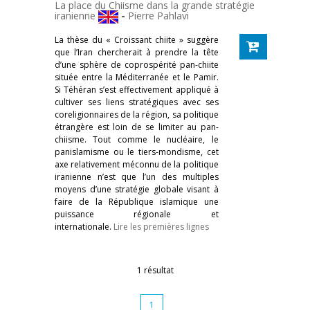
La place du Chiisme dans la grande stratégie
iranienne
-
Pierre Pahlavi
La thèse du « Croissant chiite » suggère
que l’Iran chercherait à prendre la tête
d’une sphère de coprospérité pan-chiite
située entre la Méditerranée et le Pamir.
Si Téhéran s’est effectivement appliqué à
cultiver ses liens stratégiques avec ses
coreligionnaires de la région, sa politique
étrangère est loin de se limiter au pan-
chiisme. Tout comme le nucléaire, le
panislamisme ou le tiers-mondisme, cet
axe relativement méconnu de la politique
iranienne n’est que l’un des multiples
moyens d’une stratégie globale visant à
faire de la République islamique une
puissance régionale et
internationale.
Lire les premières lignes
1 résultat
1