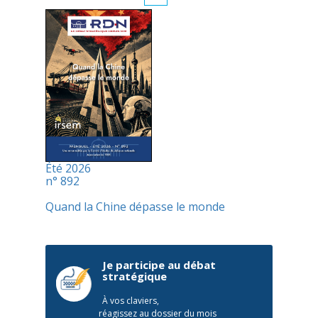
Été 2026
n° 892
Quand la Chine dépasse le monde
Je participe au débat
stratégique
À vos claviers,
réagissez au dossier du mois