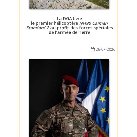
La DGA livre
le premier hélicoptère
NH90 Caïman
Standard 2
au profit des forces spéciales
de l’armée de Terre
26-07-2026