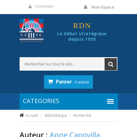
Panneau de gestion des cookies
Connexion
Mon Espace
RDN
Le débat stratégique
depuis 1939
Panier
- 0 article
Accueil
Bibliothèque
Recherche
Auteur :
Anne Capovilla