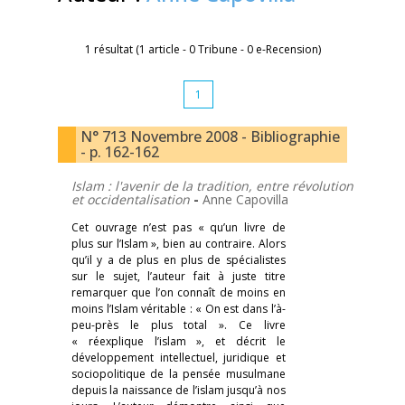
1 résultat (1 article - 0 Tribune - 0 e-Recension)
1
N° 713 Novembre 2008 - Bibliographie
- p. 162-162
Islam : l'avenir de la tradition, entre révolution
et occidentalisation
-
Anne Capovilla
Cet ouvrage n’est pas « qu’un livre de
plus sur l’Islam », bien au contraire. Alors
qu’il y a de plus en plus de spécialistes
sur le sujet, l’auteur fait à juste titre
remarquer que l’on connaît de moins en
moins l’Islam véritable : « On est dans l’à-
peu-près le plus total ». Ce livre
« réexplique l’islam », et décrit le
développement intellectuel, juridique et
sociopolitique de la pensée musulmane
depuis la naissance de l’islam jusqu’à nos