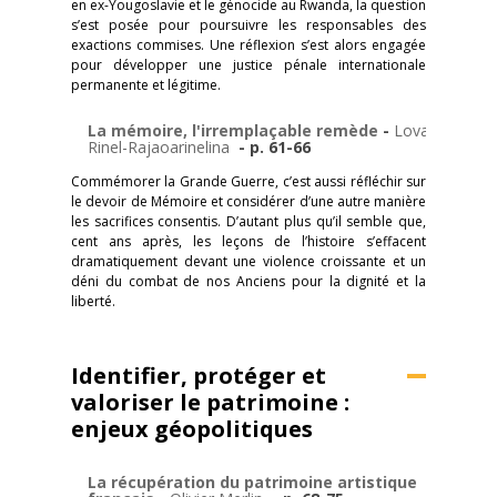
en ex-Yougoslavie et le génocide au Rwanda, la question
s’est posée pour poursuivre les responsables des
exactions commises. Une réflexion s’est alors engagée
pour développer une justice pénale internationale
permanente et légitime.
La mémoire, l'irremplaçable remède
-
Lova
Rinel-Rajaoarinelina
- p. 61-66
Commémorer la Grande Guerre, c’est aussi réfléchir sur
le devoir de Mémoire et considérer d’une autre manière
les sacrifices consentis. D’autant plus qu’il semble que,
cent ans après, les leçons de l’histoire s’effacent
dramatiquement devant une violence croissante et un
déni du combat de nos Anciens pour la dignité et la
liberté.
Identifier, protéger et
valoriser le patrimoine :
enjeux géopolitiques
La récupération du patrimoine artistique