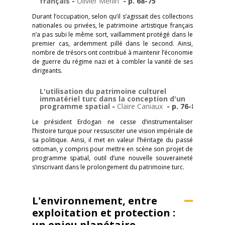
français
-
Olivier Merlin
- p. 68-75
Durant l’occupation, selon qu’il s’agissait des collections
nationales ou privées, le patrimoine artistique français
n’a pas subi le même sort, vaillamment protégé dans le
premier cas, ardemment pillé dans le second. Ainsi,
nombre de trésors ont contribué à maintenir l’économie
de guerre du régime nazi et à combler la vanité de ses
dirigeants.
L'utilisation du patrimoine culturel
immatériel turc dans la conception d'un
programme spatial
-
Claire Caniaux
- p. 76-83
Le président Erdogan ne cesse d’instrumentaliser
l’histoire turque pour ressusciter une vision impériale de
sa politique. Ainsi, il met en valeur l’héritage du passé
ottoman, y compris pour mettre en scène son projet de
programme spatial, outil d’une nouvelle souveraineté
s’inscrivant dans le prolongement du patrimoine turc.
L'environnement, entre
exploitation et protection :
un enjeu planétaire