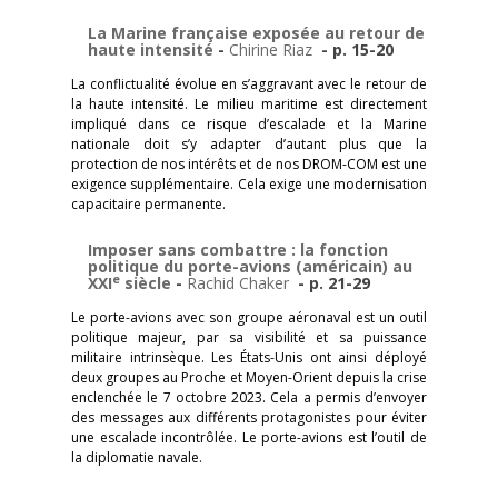
La Marine française exposée au retour de la
haute intensité
-
Chirine Riaz
- p. 15-20
La conflictualité évolue en s’aggravant avec le retour de
la haute intensité. Le milieu maritime est directement
impliqué dans ce risque d’escalade et la Marine
nationale doit s’y adapter d’autant plus que la
protection de nos intérêts et de nos DROM-COM est une
exigence supplémentaire. Cela exige une modernisation
capacitaire permanente.
Imposer sans combattre : la fonction
politique du porte-avions (américain) au
e
XXI
siècle
-
Rachid Chaker
- p. 21-29
Le porte-avions avec son groupe aéronaval est un outil
politique majeur, par sa visibilité et sa puissance
militaire intrinsèque. Les États-Unis ont ainsi déployé
deux groupes au Proche et Moyen-Orient depuis la crise
enclenchée le 7 octobre 2023. Cela a permis d’envoyer
des messages aux différents protagonistes pour éviter
une escalade incontrôlée. Le porte-avions est l’outil de
la diplomatie navale.