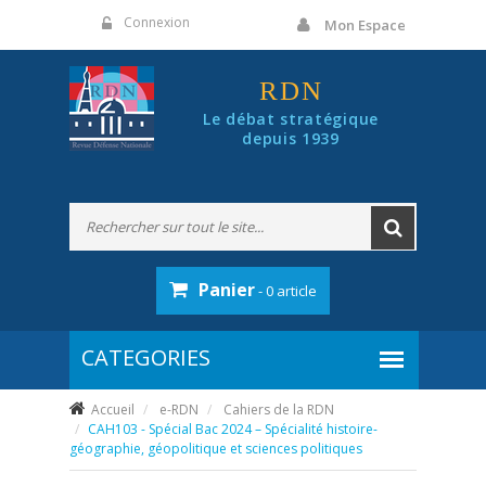
Panneau de gestion des cookies
Connexion
Mon Espace
RDN
Le débat stratégique
depuis 1939
Panier
- 0 article
Accueil
e-RDN
Cahiers de la RDN
CAH103 - Spécial Bac 2024 – Spécialité histoire-
géographie, géopolitique et sciences politiques