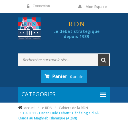
Panneau de gestion des cookies
Connexion
Mon Espace
RDN
Le débat stratégique
depuis 1939
Panier
- 0 article
Accueil
e-RDN
Cahiers de la RDN
CAH011 - Hacen Ould Lebatt : Généalogie d'Al-
Qaïda au Maghreb islamique (AQMI)