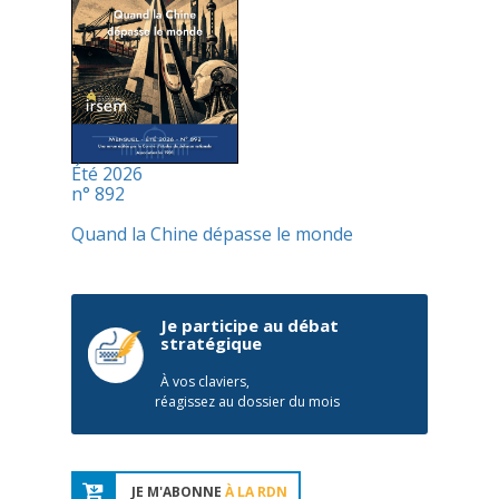
Été 2026
n° 892
Quand la Chine dépasse le monde
Je participe au débat
stratégique
À vos claviers,
réagissez au dossier du mois
JE M'ABONNE
À LA RDN