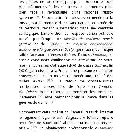
les pilotes ne décollent pas pour bombarder des
objectifs inertes à des centaines de kilomètres, mais
bien face à l’éventualité d’une réponse russo-
(119)
syrienne
. Se soumettre à la dissuasion menée par la
Russie, soit la menace d’une sanctuarisation armée de
ce territoire, revient à s’enfermer dans une camisole
stratégique. L’interdiction de l’espace aérien put être
bravée par l’emploi de
Missiles de croisière navals
(
MdCN
) et de
Système de croisière conventionnel
autonome à longue portée
(
Scalp
), garantissant un risque
faible face aux défenses côtières. Depuis
Hamilton
, les
essais concluants d’utilisation de
MdCN
sur les Sous-
marins nucléaires d’attaque (SNA) de classe
Suffren
, fin
2020, garantissent à la France une puissance de frappe
conséquente et un moyen de pénétration relatif des
(120)
bulles
A2/AD
. Le retour de drones-leurres
modernisés, utilisés lors de l’opération
Tempête
du Désert
pour repérer et pénétrer les défenses
(121)
irakiennes
est-il pertinent pour la France dans les
guerres de demain ?
Commentant cette opération, l’amiral Prazuck émettait
le jugement légitime qu’il s’agissait « [d’]une rupture
avec l’ère de supériorité absolue sur mer et dans les
(122)
airs »
. La planification opérationnelle d’
Hamilton