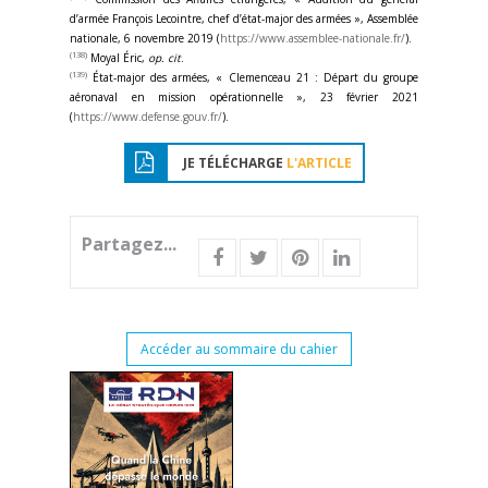
d’armée François Lecointre, chef d’état-major des armées », Assemblée
nationale, 6 novembre 2019 (
https://www.assemblee-nationale.fr/
).
(138)
Moyal Éric,
op. cit
.
(139)
État-major des armées, « Clemenceau 21 : Départ du groupe
aéronaval en mission opérationnelle », 23 février 2021
(
https://www.defense.gouv.fr/
).
JE TÉLÉCHARGE
L'ARTICLE
Partagez...
Accéder au sommaire du cahier