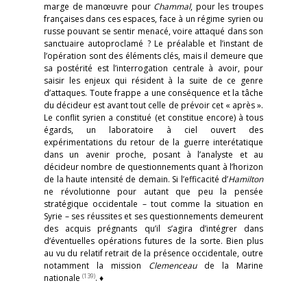
marge de manœuvre pour
Chammal
, pour les troupes
françaises dans ces espaces, face à un régime syrien ou
russe pouvant se sentir menacé, voire attaqué dans son
sanctuaire autoproclamé ? Le préalable et l’instant de
l’opération sont des éléments clés, mais il demeure que
sa postérité est l’interrogation centrale à avoir, pour
saisir les enjeux qui résident à la suite de ce genre
d’attaques. Toute frappe a une conséquence et la tâche
du décideur est avant tout celle de prévoir cet « après ».
Le conflit syrien a constitué (et constitue encore) à tous
égards, un laboratoire à ciel ouvert des
expérimentations du retour de la guerre interétatique
dans un avenir proche, posant à l’analyste et au
décideur nombre de questionnements quant à l’horizon
de la haute intensité de demain. Si l’efficacité d’
Hamilton
ne révolutionne pour autant que peu la pensée
stratégique occidentale – tout comme la situation en
Syrie – ses réussites et ses questionnements demeurent
des acquis prégnants qu’il s’agira d’intégrer dans
d’éventuelles opérations futures de la sorte. Bien plus
au vu du relatif retrait de la présence occidentale, outre
notamment la mission
Clemenceau
de la Marine
(139)
nationale
. ♦