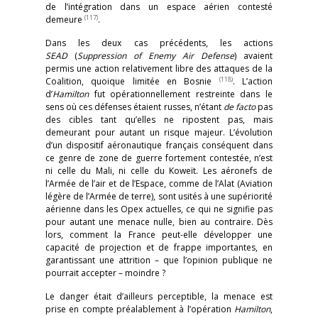
de l’intégration dans un espace aérien contesté
(117)
demeure
.
Dans les deux cas précédents, les actions
SEAD
(
Suppression of Enemy Air Defense
) avaient
permis une action relativement libre des attaques de la
(118)
Coalition, quoique limitée en Bosnie
. L’action
d’
Hamilton
fut opérationnellement restreinte dans le
sens où ces défenses étaient russes, n’étant
de facto
pas
des cibles tant qu’elles ne ripostent pas, mais
demeurant pour autant un risque majeur. L’évolution
d’un dispositif aéronautique français conséquent dans
ce genre de zone de guerre fortement contestée, n’est
ni celle du Mali, ni celle du Koweït. Les aéronefs de
l’Armée de l’air et de l’Espace, comme de l’Alat (Aviation
légère de l’Armée de terre), sont usités à une supériorité
aérienne dans les Opex actuelles, ce qui ne signifie pas
pour autant une menace nulle, bien au contraire. Dès
lors, comment la France peut-elle développer une
capacité de projection et de frappe importantes, en
garantissant une attrition – que l’opinion publique ne
pourrait accepter – moindre ?
Le danger était d’ailleurs perceptible, la menace est
prise en compte préalablement à l’opération
Hamilton
,