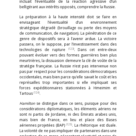
incluait l’éventualité de la réaction agressive d’un
belligérant aux intérêts opposés, comprendre la Russie.
La préparation à la haute intensité doit se faire en
envisageant l’éventualité d’un environnement
stratégique dégradé (brouillage ou perte des moyens
de communication, de navigation). La pénétration de ce
genre de dispositifs sera à l’avenir ardue. La victoire
passera, on le suppose, par l’investissement dans des
(123)
technologies de rupture
. Dans cet entre-deux
pouvant évoluer vers des formes guerrières bien plus
meurtrières, la dissuasion demeure la clé de voûte de la
stratégie française. La Russie n’est pas intervenue non
pas par respect pour les considérations démocratiques
occidentales, mais bien parce qu’elle savait le coût et les
représailles trop importantes si elle impliquait ses
forces expéditionnaires stationnées à Hmeimim et
(124)
Tartous
.
Hamilton
se distingue dans ce sens, puisque pour des
considérations diplomatiques, les éléments aériens ne
sont ni partis de Jordanie, ni des Émirats arabes unis,
mais bien de France, en lieu et place des Bases
(125)
aériennes projetées (BAP)
. La rhétorique est duale.
La volonté de ne pas impliquer de partenaires dans une