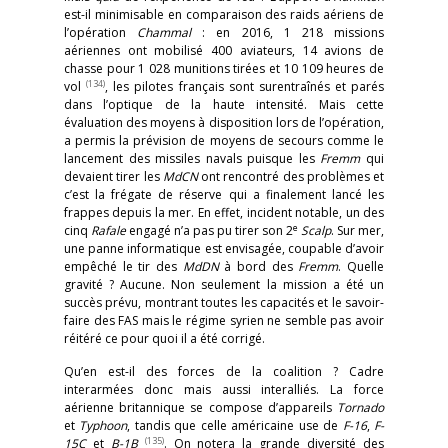
est-il minimisable en comparaison des raids aériens de
l’opération
Chammal
: en 2016, 1 218 missions
aériennes ont mobilisé 400 aviateurs, 14 avions de
chasse pour 1 028 munitions tirées et 10 109 heures de
(134)
vol
, les pilotes français sont surentraînés et parés
dans l’optique de la haute intensité. Mais cette
évaluation des moyens à disposition lors de l’opération,
a permis la prévision de moyens de secours comme le
lancement des missiles navals puisque les
Fremm
qui
devaient tirer les
MdCN
ont rencontré des problèmes et
c’est la frégate de réserve qui a finalement lancé les
frappes depuis la mer. En effet, incident notable, un des
e
cinq
Rafale
engagé n’a pas pu tirer son 2
Scalp
. Sur mer,
une panne informatique est envisagée, coupable d’avoir
empêché le tir des
MdDN
à bord des
Fremm
. Quelle
gravité ? Aucune. Non seulement la mission a été un
succès prévu, montrant toutes les capacités et le savoir-
faire des FAS mais le régime syrien ne semble pas avoir
réitéré ce pour quoi il a été corrigé.
Qu’en est-il des forces de la coalition ? Cadre
interarmées donc mais aussi interalliés. La force
aérienne britannique se compose d’appareils
Tornado
et
Typhoon
, tandis que celle américaine use de
F-16
,
F-
(135)
15C
et
B-1B
. On notera la grande diversité des