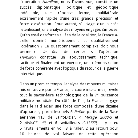
L’opération
Hamilton
, nous l’avons vue, constitue un
succès diplomatique, politique et géopolitique
indéniable, une réponse ferme, multilatérale
extrêmement rapide d’une très grande précision et
force d’exécution. Pour autant, s’il s’agit d’un succès
retentissant, une analyse des moyens engagés s’impose.
Qu’en est-il des forces alliées de la coalition, la France a-
t-elle dominé numériquement et qualitativement
l’opération ? Ce questionnement complexe doit nous
permettre
in fine
de cerner si l’opération
Hamilton
constitue un aboutissement technique,
tactique et finalement un exercice, une démonstration
de force cohérente avec l’optique du retour de la guerre
interétatique.
Dans un premier temps, l’analyse des moyens militaires
mis en œuvre par la France, le cadre interarmes, révèle
e
tout le savoir-faire technologique de la 7
puissance
militaire mondiale. Du côté de l’air, la France engage
dans le raid éclair une force composée d’une dizaine
d’appareils, parmi lesquels 5
Rafale
partis de la Base
aérienne 113 de Saint-Dizier, 4
Mirage 2000-5
et
(128)
2
AWACS
, et 6 ravitailleurs
C-135FR
). Il y a eu
5 ravitaillements en vol (3 à l’aller, 2 au retour) pour
10 heures de vol faisant de cette opération