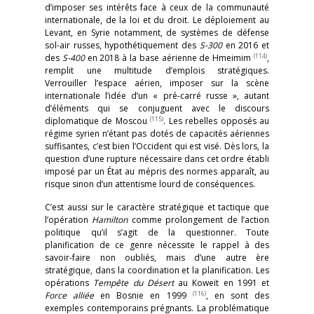
d’imposer ses intérêts face à ceux de la communauté
internationale, de la loi et du droit. Le déploiement au
Levant, en Syrie notamment, de systèmes de défense
sol-air russes, hypothétiquement des
S-300
en 2016 et
(114)
des
S-400
en 2018 à la base aérienne de Hmeimim
,
remplit une multitude d’emplois stratégiques.
Verrouiller l’espace aérien, imposer sur la scène
internationale l’idée d’un « pré-carré russe », autant
d’éléments qui se conjuguent avec le discours
(115)
diplomatique de Moscou
. Les rebelles opposés au
régime syrien n’étant pas dotés de capacités aériennes
suffisantes, c’est bien l’Occident qui est visé. Dès lors, la
question d’une rupture nécessaire dans cet ordre établi
imposé par un État au mépris des normes apparaît, au
risque sinon d’un attentisme lourd de conséquences.
C’est aussi sur le caractère stratégique et tactique que
l’opération
Hamilton
comme prolongement de l’action
politique qu’il s’agit de la questionner. Toute
planification de ce genre nécessite le rappel à des
savoir-faire non oubliés, mais d’une autre ère
stratégique, dans la coordination et la planification. Les
opérations
Tempête du Désert
au Koweït en 1991 et
(116)
Force alliée
en Bosnie en 1999
, en sont des
exemples contemporains prégnants. La problématique