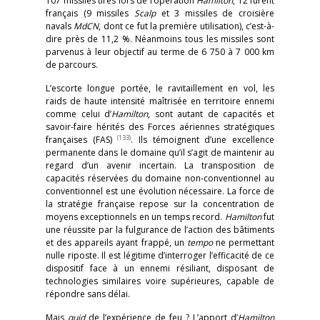
107 missiles tirés lors de l’opération
Hamilton
, 12 furent
français (9 missiles
Scalp
et 3 missiles de croisière
navals
MdCN
, dont ce fut la première utilisation), c’est-à-
dire près de 11,2 %. Néanmoins tous les missiles sont
parvenus à leur objectif au terme de 6 750 à 7 000 km
de parcours.
L’escorte longue portée, le ravitaillement en vol, les
raids de haute intensité maîtrisée en territoire ennemi
comme celui d’
Hamilton
, sont autant de capacités et
savoir-faire hérités des Forces aériennes stratégiques
(133)
françaises (FAS)
. Ils témoignent d’une excellence
permanente dans le domaine qu’il s’agit de maintenir au
regard d’un avenir incertain. La transposition de
capacités réservées du domaine non-conventionnel au
conventionnel est une évolution nécessaire. La force de
la stratégie française repose sur la concentration de
moyens exceptionnels en un temps record.
Hamilton
fut
une réussite par la fulgurance de l’action des bâtiments
et des appareils ayant frappé, un
tempo
ne permettant
nulle riposte. Il est légitime d’interroger l’efficacité de ce
dispositif face à un ennemi résiliant, disposant de
technologies similaires voire supérieures, capable de
répondre sans délai.
Mais
quid
de l’expérience de feu ? L’apport d’
Hamilton