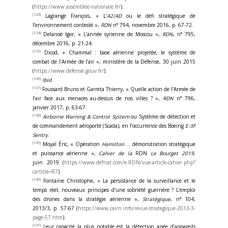
(
https://www.assemblee-nationale.fr/
).
(123)
Lagrange François, « L’
A2/AD
ou le défi stratégique de
l’environnement contesté »,
RDN
n° 794, novembre 2016, p. 67-72.
(124)
Delanoë Igor, « L’année syrienne de Moscou »,
RDN
, n° 795,
décembre 2016, p. 21-24.
(125)
Dicod, « Chammal : base aérienne projetée, le système de
combat de l’Armée de l’air », ministère de la Défense, 30 juin 2015
(
https://www.defense.gouv.fr/
).
(126)
Ibid
.
(127)
Foussard Bruno et Garreta Thierry, « Quelle action de l’Armée de
l’air face aux menaces au-dessus de nos villes ? »,
RDN
n° 796,
janvier 2017, p. 63-67.
(128)
Airborne Warning & Control System
ou Système de détection et
de commandement aéroporté (Scada), en l’occurrence des Boeing
E-3F
Sentry
.
(129)
Moyal Éric, « Opération
Hamilton
… démonstration stratégique
et puissance aérienne »,
Cahier de la
RDN
Le Bourget 2019
,
juin 2019 (
https://www.defnat.com/e-RDN/vue-article-cahier.php?
carticle=87
).
(130)
Fontaine Christophe, « La persistance de la surveillance et le
temps réel, nouveaux principes d’une sobriété guerrière ? L’emploi
des drones dans la stratégie aérienne »,
Stratégique
, n° 104,
2013/3, p. 57-67 (
https://www.cairn.info/revue-strategique-2013-3-
page-57.htm
).
(131)
Leur capacité la plus notable est la détection aisée d’appareils