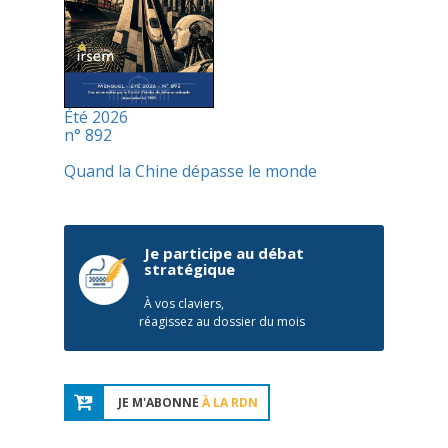
Été 2026
n° 892
Quand la Chine dépasse le monde
Je participe au débat
stratégique
À vos claviers,
réagissez au dossier du mois
JE M'ABONNE
À LA RDN