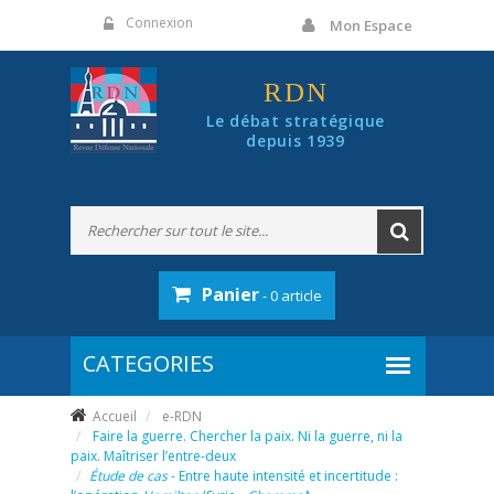
Panneau de gestion des cookies
Connexion
Mon Espace
RDN
Le débat stratégique
depuis 1939
Panier
- 0 article
Accueil
e-RDN
Faire la guerre. Chercher la paix. Ni la guerre, ni la
paix. Maîtriser l’entre-deux
Étude de cas
- Entre haute intensité et incertitude :