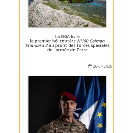
La DGA livre
le premier hélicoptère
NH90 Caïman
Standard 2
au profit des forces spéciales
de l’armée de Terre
26-07-2026