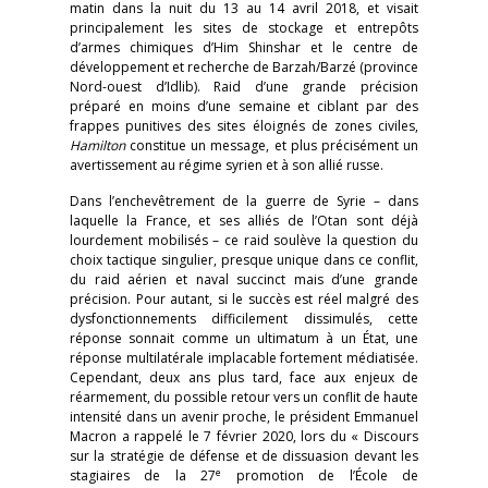
matin dans la nuit du 13 au 14 avril 2018, et visait
principalement les sites de stockage et entrepôts
d’armes chimiques d’Him Shinshar et le centre de
développement et recherche de Barzah/Barzé (province
Nord-ouest d’Idlib). Raid d’une grande précision
préparé en moins d’une semaine et ciblant par des
frappes punitives des sites éloignés de zones civiles,
Hamilton
constitue un message, et plus précisément un
avertissement au régime syrien et à son allié russe.
Dans l’enchevêtrement de la guerre de Syrie – dans
laquelle la France, et ses alliés de l’Otan sont déjà
lourdement mobilisés – ce raid soulève la question du
choix tactique singulier, presque unique dans ce conflit,
du raid aérien et naval succinct mais d’une grande
précision. Pour autant, si le succès est réel malgré des
dysfonctionnements difficilement dissimulés, cette
réponse sonnait comme un ultimatum à un État, une
réponse multilatérale implacable fortement médiatisée.
Cependant, deux ans plus tard, face aux enjeux de
réarmement, du possible retour vers un conflit de haute
intensité dans un avenir proche, le président Emmanuel
Macron a rappelé le 7 février 2020, lors du « Discours
sur la stratégie de défense et de dissuasion devant les
e
stagiaires de la 27
promotion de l’École de