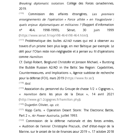
Breaking diplomatic isolation
. Collège des Forces canadiennes,
2019.
(116)
Commission des affaires étrangères,
Les premiers
enseignements de l’opération « Force alliée » en Yougoslavie :
quels
enjeux diplomatiques et militaires ?
(Rapport d’information
n° 464, 1998-1999), Sénat, 30 juin 1999
(
https://www.senat.fr/rap/r98-464/r98-464.html
).
(117)
Problématique des bulles
A2/AD
russes qui est à observer au
travers d’un prisme bien plus large, en mer Baltique par exemple. Le
défi pour l’Otan reste non-négligeable et à penser au fil d’opérations
comme
Hamilton
.
Cf. Dalsjö Robert, Berglund Christofer et Jonsson Michael, « Bursting
the Bubble Russian A2/AD in the Baltic Sea Region: Capabilities,
Countermeasures, and Implications », Agence suédoise de recherche
pour la défense (FOI), mars 2019 (
https://www.foi.se/
).
(118)
Ibid
.
(119)
Association du personnel du Groupe de chasse 1/2 « Cigognes »,
«
Hamilton
dans les yeux de la Deux », 14 avril 2021
(
http://www.gc1-2cigognes.fr/hamilton.php
).
(120)
Dujardin Olivier,
op. cit.
(121)
Kopp Carlo, « Operation Desert Storm: The Electronic Battle,
Part 2 »,
Air Power Australia
, juillet 1993.
(122)
Commission de la défense nationale et des forces armées,
« Audition de l’amiral Christophe Prazuck, chef d’état-major de la
Marine, sur le projet de loi de finances pour 2019 », 17 octobre 2018