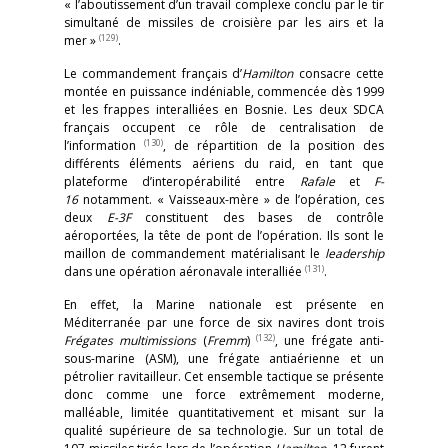
« l’aboutissement d’un travail complexe conclu par le tir
simultané de missiles de croisière par les airs et la
(129)
mer »
.
Le commandement français d’
Hamilton
consacre cette
montée en puissance indéniable, commencée dès 1999
et les frappes interalliées en Bosnie. Les deux SDCA
français occupent ce rôle de centralisation de
(130)
l’information
, de répartition de la position des
différents éléments aériens du raid, en tant que
plateforme d’interopérabilité entre
Rafale
et
F-
16
notamment. « Vaisseaux-mère » de l’opération, ces
deux
E-3F
constituent des bases de contrôle
aéroportées, la tête de pont de l’opération. Ils sont le
maillon de commandement matérialisant le
leadership
(131)
dans une opération aéronavale interalliée
.
En effet, la Marine nationale est présente en
Méditerranée par une force de six navires dont trois
(132)
Frégates multimissions
(
Fremm
)
, une frégate anti-
sous-marine (ASM), une frégate antiaérienne et un
pétrolier ravitailleur. Cet ensemble tactique se présente
donc comme une force extrêmement moderne,
malléable, limitée quantitativement et misant sur la
qualité supérieure de sa technologie. Sur un total de