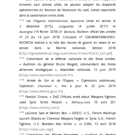
ennemis tout comme alliés, de pouvoir adapter les dispositifs
opérationnels en fonction de l’évolution du raid, notion essentielle
dans la coordination entre alliés.
(132)
Les
Frégates multimissions
Aquitaine
(mise en service le
2 décembre 2015),
Languedoc
(4 juillet 2017) et
Auvergne
(14 février 2018) cf.
Boréale
, Bulletin officiel des armées
n° 23 du 14 juin 2018. Circulaire n° 728/ARM/EMM/EMO-
M/DMOA relative à la liste des navires de guerre en essais et en
service dans la Marine nationale, édition 2018
(
http://lignesdedefense.blogs.ouest-france.fr/files/302633_cert.pdf
).
(133)
Commission de la défense nationale et des forces armées,
« Audition du général Bruno Maigret, commandant des Forces
aériennes stratégiques », Assemblée nationale, 12 juin 2019
(
https://www.assemblee-nationale.fr/
).
(134)
Armée de l’air et de l’Espace, « Opérations extérieures,
Opération
Chammal
», mis à jour le 25 juin 2019
(
https://www.defense.gouv.fr/
).
(135)
Pawlick Oriana, « DoD Officials erred about Weapons Fighters
used Syria Strike Mission »,
Military.com
, 19 avril 201
(
https://www.military.com/
).
(136)
LaGrone Sam et Werner Ben, « VIDEO: U.S., French Warships
Launch Attacks on Chemical Weapons Targets in Syria; U.K., French
Fighters, U.S. Bombers Also Strike »,
in
USNI, 13 avril 2018
(
https://news.usni.org/
).
(137)
Commission des Affaires étrangères, « Audition du général