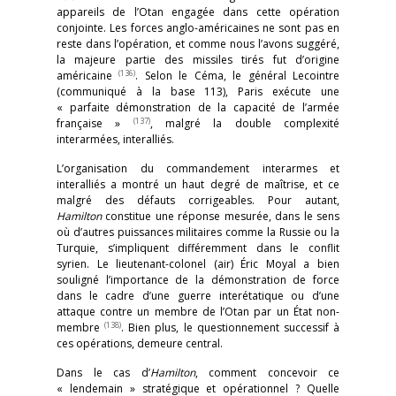
appareils de l’Otan engagée dans cette opération
conjointe. Les forces anglo-américaines ne sont pas en
reste dans l’opération, et comme nous l’avons suggéré,
la majeure partie des missiles tirés fut d’origine
(136)
américaine
. Selon le Céma, le général Lecointre
(communiqué à la base 113), Paris exécute une
« parfaite démonstration de la capacité de l’armée
(137)
française »
, malgré la double complexité
interarmées, interalliés.
L’organisation du commandement interarmes et
interalliés a montré un haut degré de maîtrise, et ce
malgré des défauts corrigeables. Pour autant,
Hamilton
constitue une réponse mesurée, dans le sens
où d’autres puissances militaires comme la Russie ou la
Turquie, s’impliquent différemment dans le conflit
syrien. Le lieutenant-colonel (air) Éric Moyal a bien
souligné l’importance de la démonstration de force
dans le cadre d’une guerre interétatique ou d’une
attaque contre un membre de l’Otan par un État non-
(138)
membre
. Bien plus, le questionnement successif à
ces opérations, demeure central.
Dans le cas d’
Hamilton
, comment concevoir ce
« lendemain » stratégique et opérationnel ? Quelle