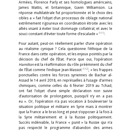
Armées, Florence Parly et ses homologues américains,
James Mattis, et britannique, Gavin Williamson. La
réponse multilatérale fut proportionnée et le choix des
cibles a « fait l’objet d’un processus de ciblage national
extrêmement rigoureux en coordination étroite avec les
alliés visant à éviter tout dommage collatéral, et avec le
(111)
souci constant d’éviter toute forme d’escalade »
.
Pour autant, peut-on réellement parler d’une opération
au réalisme cynique ? Cela questionne l’éthique de la
France dans cette opération, et les enjeux pointés par la
décision du chef de l’État. Parce que oui, l’opération
Hamilton
est la réaffirmation du rôle prééminent du chef
(112)
de l’État comme l’indique Jean Massot
, « les frappes
ponctuelles contre les forces syriennes de Bachar al-
Assad le 14 avril 2018, en représailles à l’usage d’armes
chimiques, comme celles du 6 février 2019 au Tchad,
ont fait l’objet d’une simple déclaration non suivie
d’autorisation de prolongation, puisqu’il n’y en a pas
eu ». Or, l’opération n’a pas vocation à bouleverser la
situation politique et militaire en Syrie mais à montrer
que la France a le bras long et peut s’opposer à la fois à
la Syrie militairement et à la Russie politiquement.
Succès indéniable, la France « punit » la Russie qui n’a
pas respecté le programme d’abandon des armes