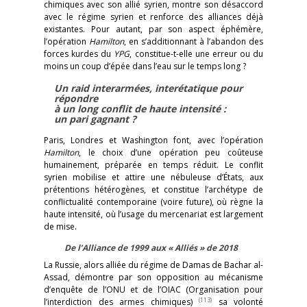
chimiques avec son allié syrien, montre son désaccord
avec le régime syrien et renforce des alliances déjà
existantes. Pour autant, par son aspect éphémère,
l’opération
Hamilton
, en s’additionnant à l’abandon des
forces kurdes du
YPG
, constitue-t-elle une erreur ou du
moins un coup d’épée dans l’eau sur le temps long ?
Un raid interarmées, interétatique pour
répondre
à un long conflit de haute intensité :
un pari gagnant ?
Paris, Londres et Washington font, avec l’opération
Hamilton
, le choix d’une opération peu coûteuse
humainement, préparée en temps réduit. Le conflit
syrien mobilise et attire une nébuleuse d’États, aux
prétentions hétérogènes, et constitue l’archétype de
conflictualité contemporaine (voire future), où règne la
haute intensité, où l’usage du mercenariat est largement
de mise.
De l’Alliance de 1999 aux « Alliés » de 2018
La Russie, alors alliée du régime de Damas de Bachar al-
Assad, démontre par son opposition au mécanisme
d’enquête de l’ONU et de l’OIAC (Organisation pour
(113)
l’interdiction des armes chimiques)
sa volonté