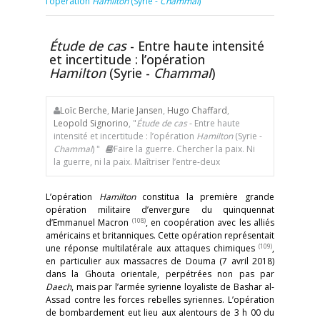
l’opération
Hamilton
(Syrie -
Chammal
)
Étude de cas
- Entre haute intensité
et incertitude : l’opération
Hamilton
(Syrie -
Chammal
)
Loïc Berche
,
Marie Jansen
,
Hugo Chaffard
,
Leopold Signorino
, "
Étude de cas
- Entre haute
intensité et incertitude : l’opération
Hamilton
(Syrie -
Chammal
) "
Faire la guerre. Chercher la paix. Ni
la guerre, ni la paix. Maîtriser l’entre-deux
L’opération
Hamilton
constitua la première grande
opération militaire d’envergure du quinquennat
(108)
d’Emmanuel Macron
, en coopération avec les alliés
américains et britanniques. Cette opération représentait
(109)
une réponse multilatérale aux attaques chimiques
,
en particulier aux massacres de Douma (7 avril 2018)
dans la Ghouta orientale, perpétrées non pas par
Daech
, mais par l’armée syrienne loyaliste de Bashar al-
Assad contre les forces rebelles syriennes. L’opération
de bombardement eut lieu aux alentours de 3 h 00 du