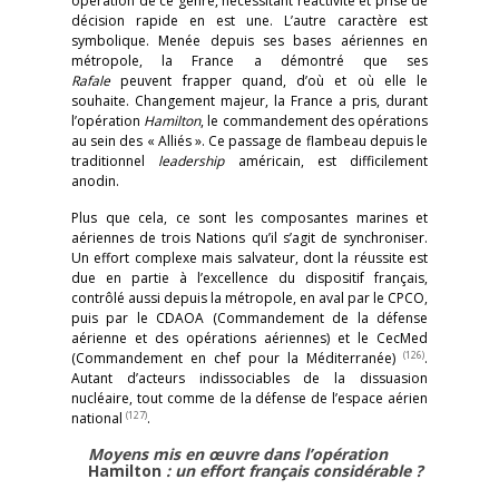
opération de ce genre, nécessitant réactivité et prise de
décision rapide en est une. L’autre caractère est
symbolique. Menée depuis ses bases aériennes en
métropole, la France a démontré que ses
Rafale
peuvent frapper quand, d’où et où elle le
souhaite. Changement majeur, la France a pris, durant
l’opération
Hamilton
, le commandement des opérations
au sein des « Alliés ». Ce passage de flambeau depuis le
traditionnel
leadership
américain, est difficilement
anodin.
Plus que cela, ce sont les composantes marines et
aériennes de trois Nations qu’il s’agit de synchroniser.
Un effort complexe mais salvateur, dont la réussite est
due en partie à l’excellence du dispositif français,
contrôlé aussi depuis la métropole, en aval par le CPCO,
puis par le CDAOA (Commandement de la défense
aérienne et des opérations aériennes) et le CecMed
(126)
(Commandement en chef pour la Méditerranée)
.
Autant d’acteurs indissociables de la dissuasion
nucléaire, tout comme de la défense de l’espace aérien
(127)
national
.
Moyens mis en œuvre dans l’opération
Hamilton
: un effort français considérable ?