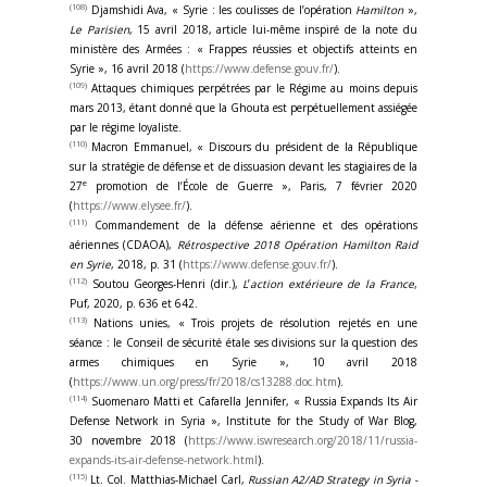
(108)
Djamshidi Ava, « Syrie : les coulisses de l’opération
Hamilton
»,
Le Parisien
, 15 avril 2018, article lui-même inspiré de la note du
ministère des Armées : « Frappes réussies et objectifs atteints en
Syrie », 16 avril 2018 (
https://www.defense.gouv.fr/
).
(109)
Attaques chimiques perpétrées par le Régime au moins depuis
mars 2013, étant donné que la Ghouta est perpétuellement assiégée
par le régime loyaliste.
(110)
Macron Emmanuel, « Discours du président de la République
sur la stratégie de défense et de dissuasion devant les stagiaires de la
e
27
promotion de l’École de Guerre », Paris, 7 février 2020
(
https://www.elysee.fr/
).
(111)
Commandement de la défense aérienne et des opérations
aériennes (CDAOA),
Rétrospective 2018 Opération Hamilton Raid
en Syrie
, 2018, p. 31 (
https://www.defense.gouv.fr/
).
(112)
Soutou Georges-Henri (dir.),
L
’
action extérieure de la France
,
Puf, 2020, p. 636 et 642.
(113)
Nations unies, « Trois projets de résolution rejetés en une
séance : le Conseil de sécurité étale ses divisions sur la question des
armes chimiques en Syrie », 10 avril 2018
(
https://www.un.org/press/fr/2018/cs13288.doc.htm
).
(114)
Suomenaro Matti et Cafarella Jennifer, « Russia Expands Its Air
Defense Network in Syria », Institute for the Study of War Blog,
30 novembre 2018 (
https://www.iswresearch.org/2018/11/russia-
expands-its-air-defense-network.html
).
(115)
Lt. Col. Matthias-Michael Carl,
Russian A2/AD Strategy in Syria -