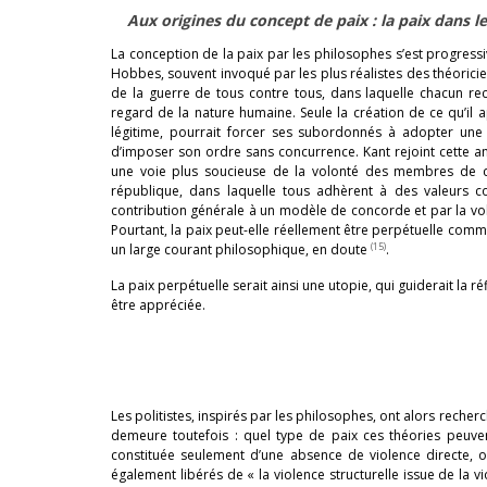
Aux origines du concept de paix : la paix dans l
La conception de la paix par les philosophes s’est progress
Hobbes, souvent invoqué par les plus réalistes des théoricie
de la guerre de tous contre tous, dans laquelle chacun r
regard de la nature humaine. Seule la création de ce qu’il a
légitime, pourrait forcer ses subordonnés à adopter une 
d’imposer son ordre sans concurrence. Kant rejoint cette an
une voie plus soucieuse de la volonté des membres de ce
république, dans laquelle tous adhèrent à des valeurs c
contribution générale à un modèle de concorde et par la vol
Pourtant, la paix peut-elle réellement être perpétuelle com
(15)
un large courant philosophique, en doute
.
La paix perpétuelle serait ainsi une utopie, qui guiderait la réf
être appréciée.
Les politistes, inspirés par les philosophes, ont alors recher
demeure toutefois : quel type de paix ces théories peuvent
constituée seulement d’une absence de violence directe, o
également libérés de « la violence structurelle issue de la v