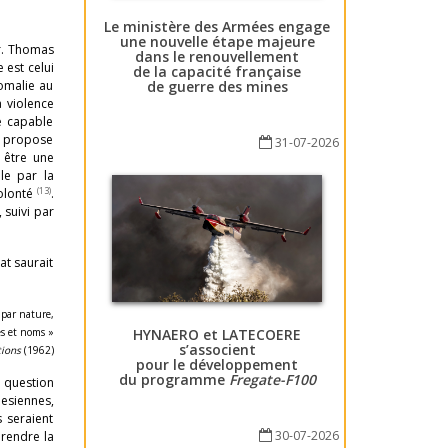
Le ministère des Armées engage
une nouvelle étape majeure
ir. Thomas
dans le renouvellement
 est celui
de la capacité française
de guerre des mines
omalie au
a violence
e capable
il propose
31-07-2026
 être une
le par la
(13)
volonté
.
, suivi par
tat saurait
 par nature,
es et noms »
HYNAERO et LATECOERE
s’associent
tions
(1962)
pour le développement
du programme
Fregate-F100
e question
besiennes,
 seraient
30-07-2026
 rendre la