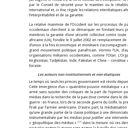
par le Conseil de sécurité pour le maintien ou le rétabl
international et,
in fine
, régule les relations interétatiques a
l’interprétabilité et de sa garantie.
La relative mainmise de l’Occident sur les processus de pai
occidentaux cherchent à se démarquer en fondant leurs pr
membres la garantie d’une sécurité collective contre toute a
africaine (UA), fondée le 9 juillet 2002 en remplacement de l
d’union à la fois économique et monétaire s’accompagnant 
grand mouvement politique panafricain. Hormis l’UA, d’aut
organisations militaires occidentales, comme l’Otan. L’Or
Kirghizistan, Tadjikistan, Inde, Pakistan et Chine – constitu
Eurasie.
Les acteurs non-institutionnels et non-étatiques
Le temps où seuls les princes gouvernaient est révolu depuis 
Cette émergence d’un « quatrième pouvoir médiatique » a des 
armé sans susciter des critiques de la part de l’opinion p
médias dans la recherche de la paix (tout comme dans le décl
guerre : en France, lors de la seconde guerre du Golfe, la p
l’Irak par l’armée américaine. D’autre part, la médiatisati
qu’une grande partie de la classe politique à une dénonciati
instrumentalisée par les médias pour justifier une interve
(37)
« géopolitique des médias »
dans la mesure où ces derni
peut plus gagner la guerre sans gagner la bataille des cœurs et 