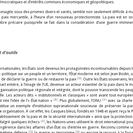
 démocratiques et d’intérêts communs économiques et géopolitiques.
envisagée sous des prismes divers et variés, semble non seulement difficile à ma
paix mercantile, à l’heure d’un renouveau protectionniste. La paix est en 
ibre précaire puisqu’elle se fait dans la considération d’une guerre immine
 d’outils
ternationales, les États sont devenus les protagonistes incontournables depuis l
olitique sur un peuple et un territoire, l’État moderne est selon Jean Bodin, un
(28)
, de déclarer la guerre ou de restaurer la paix
. Outre les États souverains, le
art entière, à l’image de l’UE, devenue un acteur essentiel de la paix dans le m
rganisation politique régionale et intégrée, dont le pouvoir transcende les peup
. Les acteurs dits « institutionnels et classiques » sont avant tout europée
(30)
(31)
t née l’idée de l’« État-nation »
. Plus globalement, l’ONU
avec sa charte 
itue un exemple d’institution supranationale soucieuse de préserver la pai
te organisation. À cet effet, les Casques bleus, fondés en 1948 et ayant reçu le 
ablissement de la paix et de la sécurité internationale » ainsi que la protection 
(32)
 Malgré quelques échecs
, les Nations unies utilisent le droit international po
’ingérence dans les affaires d’un État ou d’entrée en guerre. Reconnu comme
(33)
(34)
a légitime défense
, la guerre au terrorisme
ou encore le recours à la forc