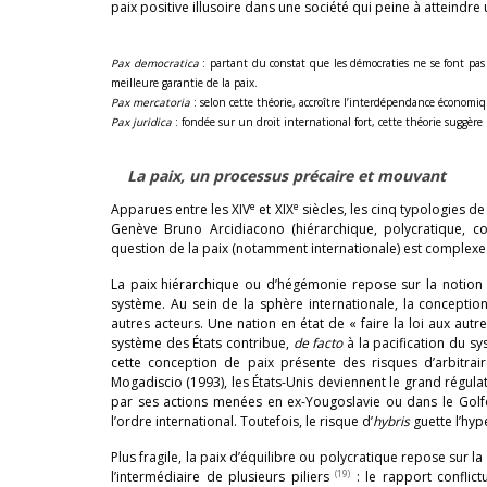
paix positive illusoire dans une société qui peine à atteindre
Pax democratica
: partant du constat que les démocraties ne se font pa
meilleure garantie de la paix.
Pax mercatoria
: selon cette théorie, accroître l’interdépendance économiqu
Pax juridica
: fondée sur un droit international fort, cette théorie suggè
La paix, un processus précaire et mouvant
e
e
Apparues entre les XIV
et XIX
siècles, les cinq typologies de
Genève Bruno Arcidiacono (hiérarchique, polycratique, co
question de la paix (notamment internationale) est complexe
La paix hiérarchique ou d’hégémonie repose sur la notio
système. Au sein de la sphère internationale, la concepti
autres acteurs. Une nation en état de « faire la loi aux autr
système des États contribue,
de facto
à la pacification du sy
cette conception de paix présente des risques d’arbitrair
Mogadiscio (1993), les États-Unis deviennent le grand régulat
par ses actions menées en ex-Yougoslavie ou dans le Golfe
l’ordre international. Toutefois, le risque d’
hybris
guette l’hyp
Plus fragile, la paix d’équilibre ou polycratique repose sur l
(19)
l’intermédiaire de plusieurs piliers
: le rapport conflict