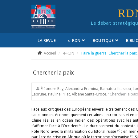
Panneau de gestion des cookies
RD
Le débat stratégiqu
LA REVUE
e
-RDN
BOUTIQUE
BIBL
Conditions générales de vente
Accueil
e-RDN
Faire la guerre. Chercher la paix. 
Chercher la paix
Éléonore Ray
,
Alexandra Eremina
,
Ramatou Illiassou
,
Lo
Laprune
,
Pauline Pillet
,
Albane Santa-Croce
, "Chercher la paix
Face aux critiques des Européens envers le traitement des 
sanctionnant économiquement certaines entreprises et en int
Chine réalise en océan Indien des opérations avec les aut
(2)
s’affirmer face à l’Occident
. Le durcissement du contexte 
(4)
Pôle Nord avec la militarisation du littoral russe
; en mer 
(6)
par l’arc de crise en Afrique où le terrorisme s’organise
. 