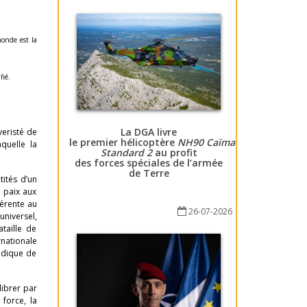
monde est la
fié.
La DGA livre
veristé de
le premier hélicoptère
NH90 Caïman
quelle la
Standard 2
au profit
des forces spéciales de l’armée
de Terre
tités d’un
 paix aux
hérente au
26-07-2026
universel,
taille de
rnationale
idique de
.
librer par
 force, la