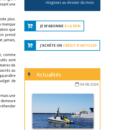
réagissez au dossier du mois
uisant une
iste plus.
 un manque
JE M'ABONNE
À LA RDN
sition que
ion prend
t jamais,
J'ACHÈTE UN
CRÉDIT D'ARTICLES
nce, comme
mulés sont
taires de
sacrés au
Actualités
pparaître
budget de
04-08-2026
ormais une
ix demeure
ppréhender