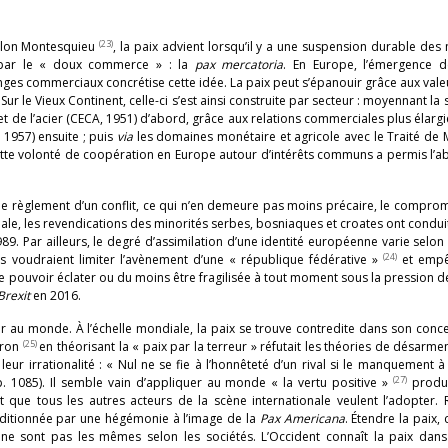
(23)
elon Montesquieu
, la paix advient lorsqu’il y a une suspension durable des
es par le « doux commerce » : la
pax
mercatoria
. En Europe, l’émergence d
anges commerciaux concrétise cette idée. La paix peut s’épanouir grâce aux vale
 le Vieux Continent, celle-ci s’est ainsi construite par secteur : moyennant la 
e l’acier (CECA, 1951) d’abord, grâce aux relations commerciales plus élargi
1957) ensuite ; puis
via
les domaines monétaire et agricole avec le Traité de 
 Cette volonté de coopération en Europe autour d’intérêts communs a permis l’
e règlement d’un conflit, ce qui n’en demeure pas moins précaire, le comprom
ale, les revendications des minorités serbes, bosniaques et croates ont conduit
9. Par ailleurs, le degré d’assimilation d’une identité européenne varie selon l
(24)
tes voudraient limiter l’avènement d’une « république fédérative »
et empê
pouvoir éclater ou du moins être fragilisée à tout moment sous la pression de
Brexit
en 2016.
rgir au monde. À l’échelle mondiale, la paix se trouve contredite dans son co
(25)
Aron
en théorisant la « paix par la terreur » réfutait les théories de désarme
eur irrationalité : « Nul ne se fie à l’honnêteté d’un rival si le manquement à
(27)
1085). Il semble vain d’appliquer au monde « la vertu positive »
produi
ue tous les autres acteurs de la scène internationale veulent l’adopter. R
nditionnée par une hégémonie à l’image de la
Pax Americana
. Étendre la paix, 
 ne sont pas les mêmes selon les sociétés. L’Occident connaît la paix dans