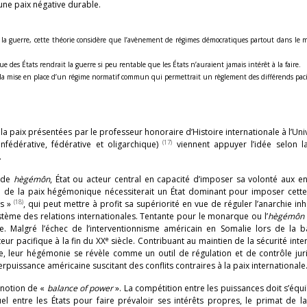
 une paix négative durable.
s la guerre, cette théorie considère que l’avènement de régimes démocratiques partout dans le 
e des États rendrait la guerre si peu rentable que les États n’auraient jamais intérêt à la faire.
re la mise en place d’un régime normatif commun qui permettrait un règlement des différends paci
 la paix présentées par le professeur honoraire d’Histoire internationale à l’Uni
(17)
nfédérative, fédérative et oligarchique)
viennent appuyer l’idée selon la
.
n de
hègémôn
, État ou acteur central en capacité d’imposer sa volonté aux en
on de la paix hégémonique nécessiterait un État dominant pour imposer cette
(18)
es »
, qui peut mettre à profit sa supériorité en vue de réguler l’anarchie in
stème des relations internationales. Tentante pour le monarque ou l’
hègémôn
e. Malgré l’échec de l’interventionnisme américain en Somalie lors de la ba
e
eur pacifique à la fin du XX
siècle. Contribuant au maintien de la sécurité inte
, leur hégémonie se révèle comme un outil de régulation et de contrôle jur
erpuissance américaine suscitant des conflits contraires à la paix internationale
a notion de «
balance
of power
». La compétition entre les puissances doit s’équi
uel entre les États pour faire prévaloir ses intérêts propres, le primat de la