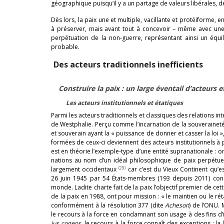
géographique puisqu’il y a un partage de valeurs libérales,
Dès lors, la paix une et multiple, vacillante et protéiforme, 
à préserver, mais avant tout à concevoir – même avec une 
perpétuation de la non-guerre, représentant ainsi un équil
probable.
Des acteurs traditionnels inefficients
Construire la paix : un large éventail d’acteurs et
Les acteurs institutionnels et étatiques
Parmi les acteurs traditionnels et classiques des relations in
de Westphalie. Perçu comme l’incarnation de la souveraineté p
et souverain ayant la « puissance de donner et casser la loi »
formées de ceux-ci deviennent des acteurs institutionnels à p
est en théorie l’exemple-type d’une entité supranationale : o
nations au nom d’un idéal philosophique de paix perpétuelle
(29)
largement occidentaux
car c’est du Vieux Continent qu’es
26 juin 1945 par 54 États-membres (193 depuis 2011) const
monde. Ladite charte fait de la paix l’objectif premier de cet
de la paix en 1988, ont pour mission : « le maintien ou le rét
conformément à la résolution 377 (dite
Acheson
) de l’ONU.
le recours à la force en condamnant son usage à des fins d
jus cogens
, le recours à la force connaît des exceptions : l