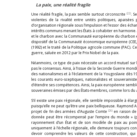
La paix, une réalité fragile
(22)
Une réalité fragile, la paix semble surtout circonscrite
. S
violentes de la rivalité entre unités politiques, apaisé
d’organisation régionale sous l’impulsion et l’essor des éch
intérêts communs menant les États à cohabiter en harmonie. Sur
et le charbon avec la Communauté européenne du charbon et d
dispositif de la Communauté économique européenne (CEE, 
(1992) et le traité de la Politique agricole commune (PAC).
guerre, saluée en 2012 par le Prix Nobel de la paix.
Néanmoins, ce type de paix nécessite un accord mutuel sur l
pas le consensus. Ainsi, à l’issue de la Seconde Guerre mondi
des nationalismes et à l’éclatement de la Yougoslavie dès 198
les courants euro-sceptiques, nationalistes et souverainis
d’étendre ses compétences. Ainsi, la paix européenne semble 
souveraines émises par des États-membres, comme lors du
S’il existe une paix régionale, elle semble impossible à éla
puisqu’elle ne peut qu’être une paix belliqueuse. Raymond 
(26)
projet de fin des armées d’Auguste Comte
en raison de l
donnée peut être récompensé par l’empire du monde » (p. 
rayonnement d’un État et de son modèle de paix au point q
uniquement à l’échelle régionale, elle demeure toujours co
devoir comprendre les valeurs de cette construction, qui