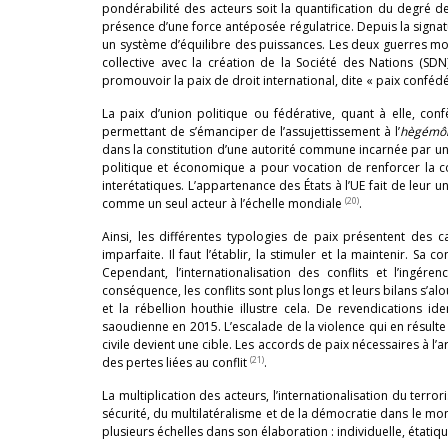
pondérabilité des acteurs soit la quantification du degré de 
présence d’une force antéposée régulatrice. Depuis la signatu
un système d’équilibre des puissances. Les deux guerres mon
collective avec la création de la Société des Nations (SDN
promouvoir la paix de droit international, dite « paix confédé
La paix d’union politique ou fédérative, quant à elle, con
permettant de s’émanciper de l’assujettissement à l’
hègémô
dans la constitution d’une autorité commune incarnée par une i
politique et économique a pour vocation de renforcer la c
interétatiques. L’appartenance des États à l’UE fait de leur 
(20)
comme un seul acteur à l’échelle mondiale
.
Ainsi, les différentes typologies de paix présentent des car
imparfaite. Il faut l’établir, la stimuler et la maintenir. Sa
Cependant, l’internationalisation des conflits et l’ingér
conséquence, les conflits sont plus longs et leurs bilans s’
et la rébellion houthie illustre cela. De revendications ide
saoudienne en 2015. L’escalade de la violence qui en résulte 
civile devient une cible. Les accords de paix nécessaires à l’
(21)
des pertes liées au conflit
.
La multiplication des acteurs, l’internationalisation du terro
sécurité, du multilatéralisme et de la démocratie dans le m
plusieurs échelles dans son élaboration : individuelle, étatique