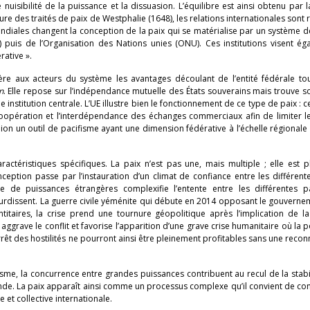
nuisibilité de la puissance et la dissuasion. L’équilibre est ainsi obtenu par 
re des traités de paix de Westphalie (1648), les relations internationales sont 
diales changent la conception de la paix qui se matérialise par un système d
) puis de l’Organisation des Nations unies (ONU). Ces institutions visent é
rative ».
fère aux acteurs du système les avantages découlant de l’entité fédérale to
n
. Elle repose sur l’indépendance mutuelle des États souverains mais trouve s
nstitution centrale. L’UE illustre bien le fonctionnement de ce type de paix : c
oopération et l’interdépendance des échanges commerciaux afin de limiter les
union un outil de pacifisme ayant une dimension fédérative à l’échelle régionale
actéristiques spécifiques. La paix n’est pas une, mais multiple ; elle est pl
 conception passe par l’instauration d’un climat de confiance entre les différente
ence de puissances étrangères complexifie l’entente entre les différentes pa
alourdissent. La guerre civile yéménite qui débute en 2014 opposant le gouvern
ntitaires, la crise prend une tournure géopolitique après l’implication de la
aggrave le conflit et favorise l’apparition d’une grave crise humanitaire où la 
arrêt des hostilités ne pourront ainsi être pleinement profitables sans une reco
risme, la concurrence entre grandes puissances contribuent au recul de la stabil
onde. La paix apparaît ainsi comme un processus complexe qu’il convient de co
 et collective internationale.