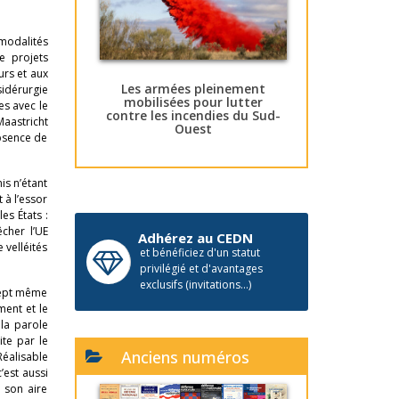
 modalités
e projets
urs et aux
Les armées pleinement
sidérurgie
mobilisées pour lutter
es avec le
contre les incendies du Sud-
Maastricht
Ouest
absence de
is n’étant
 à l’essor
es États :
cher l’UE
Adhérez au CEDN
 velléités
et bénéficiez d'un statut
privilégié et d'avantages
exclusifs (invitations...)
ncept même
ment et le
 la parole
te par le
Anciens numéros
éalisable
c’est aussi
 son aire