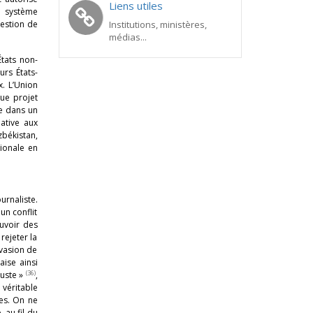
Liens utiles
le système
uestion de
Institutions, ministères,
médias...
États non-
rs États-
x. L’Union
que projet
e dans un
ative aux
békistan,
gionale en
urnaliste.
un conflit
ouvoir des
rejeter la
nvasion de
aise ainsi
(36)
juste »
,
 véritable
les. On ne
 au fil du