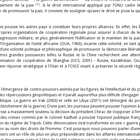
(35)
issement de la paix
. Si le droit international appliqué par l’ONU cadre 
fin de promouvoir la paix, il convient de souligner qu’avec le droit se pose la q
x pousse les autres pays à constituer leurs propres alliances. En effet, les 
opres organisations de coopération régionale pour assurer à chacun de leu
gression militaire, et plus généralement l’édification et le maintien de la pai
’Organisation de l’unité africaine (OUA, 1963), incarne cette volonté, en tant 
d’une volonté politique et philosophique de promouvoir la démocratie libéral
res grandes puissances telles la Russie et la Chine recherchent une altern
ganisation de coopération de Shanghai (OCS, 2001) – Russie, Kazakhstan, Ouz
e une réponse stratégique à l’Otan et à l’OSCE visant à préserver la sécurité ré
l’émergence de contre-pouvoirs animés par les figures de l’intellectuel et du jo
répercussions géopolitiques et il paraît aujourd’hui plus difficile d’engager 
ublique. La guerre en Irak (2003) et celle en Libye (2011) ont témoigné du p
enchement de la guerre). D’une part, les journaux peuvent pousser l’opinion à 
resse a massivement soutenu la décision du président Chirac de s’opposer à l’i
on des crimes commis par le colonel Kadhafi a poussé l’opinion publique franç
on du régime de Tripoli. Cette dénonciation s’est transformée en une « guerre 
ntion au nom des droits de l’Homme. C’est pourquoi nous pouvons parler d’une
ers ont un rôle de plus en plus prépondérant dans les affaires internationa
des esprits surtout à l’ère de la télé-politique car la société civile est devenue,