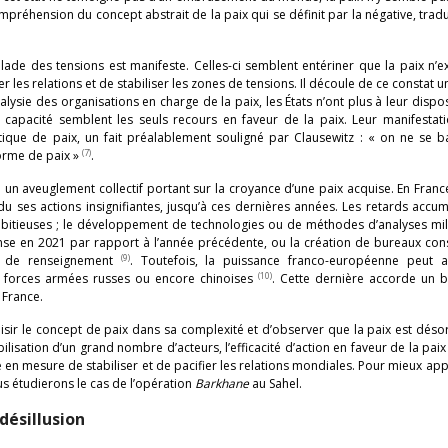
préhension du concept abstrait de la paix qui se définit par la négative, trad
de des tensions est manifeste. Celles-ci semblent entériner que la paix n’ex
 les relations et de stabiliser les zones de tensions. Il découle de ce constat
aralysie des organisations en charge de la paix, les États n’ont plus à leur dispo
ur capacité semblent les seuls recours en faveur de la paix. Leur manifestat
que de paix, un fait préalablement souligné par Clausewitz : « on ne se ba
(7)
orme de paix »
.
é un aveuglement collectif portant sur la croyance d’une paix acquise. En Fra
u ses actions insignifiantes, jusqu’à ces dernières années. Les retards accu
itieuses ; le développement de technologies ou de méthodes d’analyses mili
ense en 2021 par rapport à l’année précédente, ou la création de bureaux con
(9)
s de renseignement
. Toutefois, la puissance franco-européenne peut a
(10)
s forces armées russes ou encore chinoises
. Cette dernière accorde un 
 France.
aisir le concept de paix dans sa complexité et d’observer que la paix est dés
ilisation d’un grand nombre d’acteurs, l’efficacité d’action en faveur de la pa
 en mesure de stabiliser et de pacifier les relations mondiales. Pour mieux a
us étudierons le cas de l’opération
Barkhane
au Sahel.
 désillusion