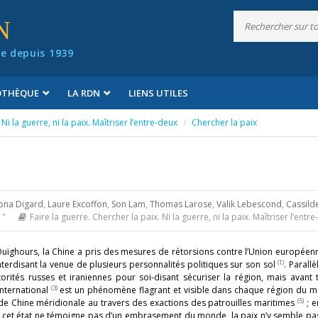
N
e depuis 1939
IOTHÈQUE
LA RDN
LIENS UTILES
Ni la guerre, ni la paix. Maîtriser l’entre-deux
Chercher la paix
ona Digard
,
Laure Excoffon
,
Son Lam
,
Thomas Larose
,
Valik Lebescond
,
Cassilde
 "
Faire la guerre. Chercher la paix. Ni la guerre, ni la paix. Maîtriser l’entr
Ouïghours, la Chine a pris des mesures de rétorsions contre l’Union européen
(1)
erdisant la venue de plusieurs personnalités politiques sur son sol
. Parall
orités russes et iraniennes pour soi-disant sécuriser la région, mais avant 
(3)
international
est un phénomène flagrant et visible dans chaque région du m
(5)
de Chine méridionale au travers des exactions des patrouilles maritimes
; e
Si cet état ne témoigne pas d’un embrasement du monde, la paix n’y semble pa