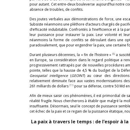
pour autant. Cet entre-deux bouleverse aujourd’hui notre com
absence de troubles, de conflits.
Des joutes verbales aux démonstrations de force, une escala
Subsiste néanmoins une pléthore d’acteurs chargés de pacifier
d’efficacité indubitable. Confrontés à l’inefficience et à la p
leur puissance pour instaurer la paix. Leur volonté et le
néanmoins la forme de conflits se déroulant dans une opti
paradoxalement, que pour engendrer la paix, une certaine f
(8)
Durant plusieurs décennies, la « fin de l’histoire »
a suscit
en Europe, sa considération dans le regard politique a rend
progressivement rattrapés par de nouvelles procédures amb
pointe, telles que la hausse de 4,5 % du budget de la Déf
Geospatial intelligence
(
GEOINT
) au cœur des direction
relativement diminuée face aux vastes modernisations de
(11)
261 milliards de dollars
pour sa défense, contre 50 Md en
Afin de mieux saisir ces phénomènes, il est primordial de s
réalité fragile. Nous chercherons à établir que malgré la mob
insuffisante. Désormais, seul le concept de puissance semble
cet échec de la paix et ce regain de la puissance étatique, no
La paix à travers le temps : de l’espoir à la