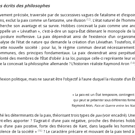
es écrits des philosophes
ivement précisée, traversée par de successives vagues de fatalisme et d’espo
(12)
ns, exclut la paix comme un fantasme, une illusion
. L’état naturel de l’homme
echerche son avantage et sa survie. Hobbes concevait la paix comme une an
ppelle un « Léviathan », c’est-à-dire un supra-État détenant le monopole de l
posture inoffensive. La paix dépendrait ainsi de l’existence d’un organism
alyse de l’état de nature qui demande la création d’un Léviathan. Toutefois, 
tte nouvelle société : pour lui, le régime commun devrait nécessairement
ommunes, des principes fondamentaux. La paix deviendrait ainsi perpétuel
onté des membres de l’État d’obéir à sa loi, puisque celle-ci représente leur 
(14)
me la concevait la philosophie allemande ? L’historien réaliste Raymond Aron
lexion politique, mais ne saurait être l’objectif à l’aune duquel la réussite d’un É
« La paix est un État temporaire, contingent
qui peut se présenter sous différentes form
Raymond Aron,
Paix et Guerre entre les Na
ché les déterminants de la paix, théorisant trois types de
pax
(voir encadré). Un
-elles apporter ? S’agirait-il d’une paix négative, proche des théories hob
u d’une paix positive, forte des théories de Kant, dans laquelle les hommes
(16)
iolence de la société »
? Le caractère précaire et mouvant de la paix tend à