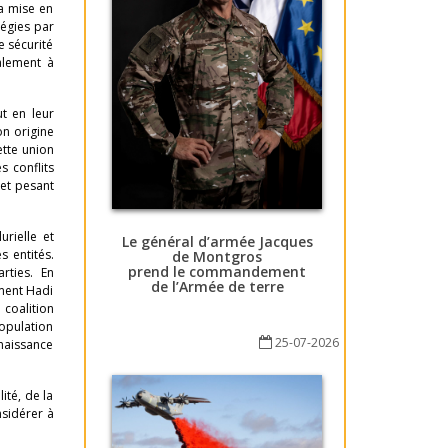
la mise en
régies par
e sécurité
galement à
ut en leur
on origine
ette union
 conflits
 et pesant
urielle et
Le général d’armée Jacques
s entités.
de Montgros
prend le commandement
rties. En
de l’Armée de terre
ement Hadi
 coalition
population
25-07-2026
nnaissance
ité, de la
nsidérer à