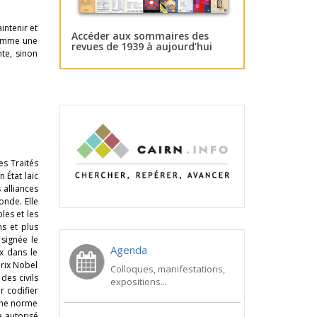
intenir et
Accéder aux sommaires des
somme une
revues de 1939 à aujourd’hui
nte, sinon
es Traités
 État laïc
s alliances
onde. Elle
les et les
ns et plus
signée le
Agenda
x dans le
Prix Nobel
Colloques, manifestations,
des civils
expositions...
ur codifier
 une norme
e autorisé