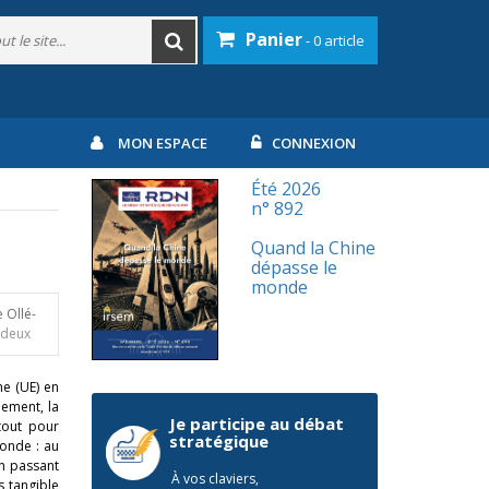
Panier
- 0 article
MON ESPACE
CONNEXION
Été 2026
n° 892
Quand la Chine
dépasse le
monde
 Ollé-
e-deux
ne (UE) en
èlement, la
Je participe au débat
tout pour
stratégique
onde : au
n passant
À vos claviers,
s tangible