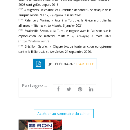
2005 sont gelées depuis 2016.
(137)
« Migrants : le chancelier autrichien dénonce “une attaque de la
Turquie contre l’UE” »,
Le Figaro
, 3 mars 2020.
(138)
Rafenberg Marina, « Face à la Turquie, la Grèce multiplie les
alliances militaires »,
Le Monde
, 6 janvier 2021.
(139)
Escalonilla Álvaro, « La Turquie négocie avec le Pakistan sur la
coproduction de matériel militaire »,
Atalayar
, 3 mars 2021
(
https://atalayar.com/
).
(140)
Grésillon Gabriel, « Chypre bloque toute sanction européenne
contre la Biélorussie »,
Les Échos
, 21 septembre 2020.
JE TÉLÉCHARGE
L'ARTICLE
Partagez...
Accéder au sommaire du cahier