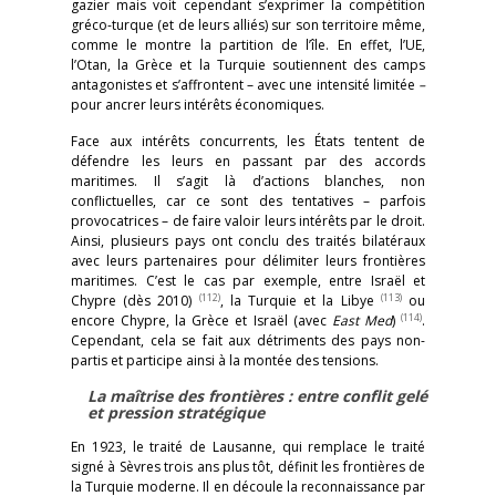
gazier mais voit cependant s’exprimer la compétition
gréco-turque (et de leurs alliés) sur son territoire même,
comme le montre la partition de l’île. En effet, l’UE,
l’Otan, la Grèce et la Turquie soutiennent des camps
antagonistes et s’affrontent – avec une intensité limitée
–
pour ancrer leurs intérêts économiques.
Face aux intérêts concurrents, les États tentent de
défendre les leurs en passant par des accords
maritimes. Il s’agit là d’actions blanches, non
conflictuelles, car ce sont des tentatives – parfois
provocatrices – de faire valoir leurs intérêts par le droit.
Ainsi, plusieurs pays ont conclu des traités bilatéraux
avec leurs partenaires pour délimiter leurs frontières
maritimes. C’est le cas par exemple, entre Israël et
(112)
(113)
Chypre (dès 2010)
, la Turquie et la Libye
ou
(114)
encore Chypre, la Grèce et Israël (avec
East Med
)
.
Cependant, cela se fait aux détriments des pays non-
partis et participe ainsi à la montée des tensions.
La maîtrise des frontières : entre conflit gelé
et pression stratégique
En 1923, le traité de Lausanne, qui remplace le traité
signé à Sèvres trois ans plus tôt, définit les frontières de
la Turquie moderne. Il en découle la reconnaissance par