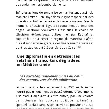
découlé d’une réponse militaire, Ankara s’est contentée
de condamner les bombardements.
Enfin, les actions de zone grise se manifestent aussi – de
manière limitée – en Libye dans le cyberespace par des
opérations d’influence voire de désinformation. Pour le
moment, la Russie et l’Égypte se contentent d’animer des
pages Facebook pro-Haftar. C’est aussi la chaîne de
télévision
Al-Jamahiriya
, utilisée hier par Kadhafi et
aujourd’hui pour servir le régime du Maréchal Haftar,
qui est modernisée grâce à des financements russes et
(128)
dont les studios ont été transférés au Caire
.
Une diplomatie en détresse : les
relations franco-turc dégradées
en Méditerranée
Les sociétés, nouvelles cibles au cœur
des manœuvres de déstabilisation
e
Le nationalisme turc émergeant au XX
siècle ne se
nourrit pas uniquement du passé ottoman. Néanmoins,
il se traduit aujourd’hui, entre autres, par une volonté
de mutualiser les pouvoirs politique (sultanat) et
spirituel (califat). Depuis son arrivée au pouvoir en 2003,