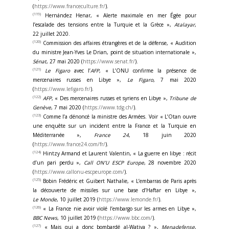
(
https://www.franceculture.fr/
).
(119)
Hernández Henar, « Alerte maximale en mer Égée pour
l’escalade des tensions entre la Turquie et la Grèce »,
Atalayar
,
22 juillet 2020.
(120)
Commission des affaires étrangères et de la défense, « Audition
du ministre Jean-Yves Le Drian, point de situation internationale »,
Sénat
, 27 mai 2020 (
https://www.senat.fr/
).
(121)
Le Figaro
avec l’
AFP
, « L’ONU confirme la présence de
mercenaires russes en Libye »,
Le Figaro
, 7 mai 2020
(
https://www.lefigaro.fr/
).
(122)
AFP
, « Des mercenaires russes et syriens en Libye »,
Tribune de
Genève
, 7 mai 2020 (
https://www.tdg.ch/
).
(123)
Comme l’a dénoncé la ministre des Armées. Voir « L’Otan ouvre
une enquête sur un incident entre la France et la Turquie en
Méditerranée »,
France 24
, 18 juin 2020
(
https://www.france24.com/fr/
).
(124)
Hintzy Armand et Laurent Valentin, « La guerre en libye : récit
d’un pari perdu »,
Call ON’U ESCP Europe
, 28 novembre 2020
(
https://www.callonu-escpeurope.com/
).
(125)
Bobin Frédéric et Guibert Nathalie, « L’embarras de Paris après
la découverte de missiles sur une base d’Haftar en Libye »,
Le Monde
, 10 juillet 2019 (
https://www.lemonde.fr/
).
(126)
« La France nie avoir violé l’embargo sur les armes en Libye »,
BBC News
, 10 juillet 2019 (
https://www.bbc.com/
).
(127)
« Mais qui a donc bombardé al-Watiya ? »,
Menadefense
,