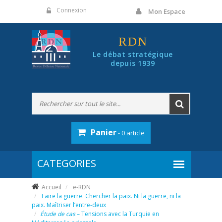
Panneau de gestion des cookies
Connexion
Mon Espace
RDN
Le débat stratégique
depuis 1939
Panier
- 0 article
Accueil
e-RDN
Faire la guerre. Chercher la paix. Ni la guerre, ni la
paix. Maîtriser l’entre-deux
Étude de cas
– Tensions avec la Turquie en