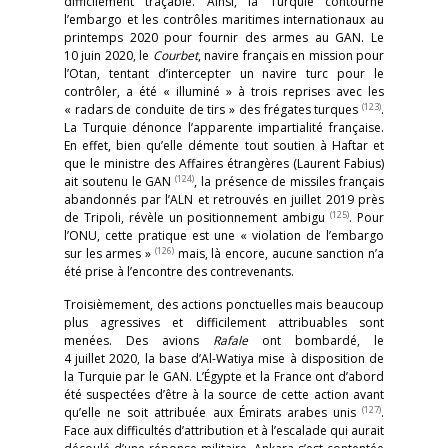
difficilement traçable. Ainsi, la Turquie contourne
l’embargo et les contrôles maritimes internationaux au
printemps 2020 pour fournir des armes au GAN. Le
10 juin 2020, le
Courbet
, navire français en mission pour
l’Otan, tentant d’intercepter un navire turc pour le
contrôler, a été « illuminé » à trois reprises avec les
(123)
« radars de conduite de tirs » des frégates turques
.
La Turquie dénonce l’apparente impartialité française.
En effet, bien qu’elle démente tout soutien à Haftar et
que le ministre des Affaires étrangères (Laurent Fabius)
(124)
ait soutenu le GAN
, la présence de missiles français
abandonnés par l’ALN et retrouvés en juillet 2019 près
(125)
de Tripoli, révèle un positionnement ambigu
. Pour
l’ONU, cette pratique est une « violation de l’embargo
(126)
sur les armes »
mais, là encore, aucune sanction n’a
été prise à l’encontre des contrevenants.
Troisièmement, des actions ponctuelles mais beaucoup
plus agressives et difficilement attribuables sont
menées. Des avions
Rafale
ont bombardé, le
4 juillet 2020, la base d’Al-Watiya mise à disposition de
la Turquie par le GAN. L’Égypte et la France ont d’abord
été suspectées d’être à la source de cette action avant
(127)
qu’elle ne soit attribuée aux Émirats arabes unis
.
Face aux difficultés d’attribution et à l’escalade qui aurait