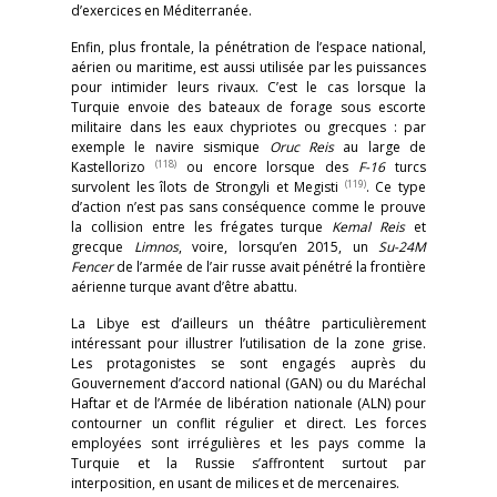
d’exercices en Méditerranée.
Enfin, plus frontale, la pénétration de l’espace national,
aérien ou maritime, est aussi utilisée par les puissances
pour intimider leurs rivaux. C’est le cas lorsque la
Turquie envoie des bateaux de forage sous escorte
militaire dans les eaux chypriotes ou grecques : par
exemple le navire sismique
Oruc Reis
au large de
(118)
Kastellorizo
ou encore lorsque des
F-16
turcs
(119)
survolent les îlots de Strongyli et Megisti
. Ce type
d’action n’est pas sans conséquence comme le prouve
la collision entre les frégates turque
Kemal Reis
et
grecque
Limnos
, voire, lorsqu’en 2015, un
Su-24M
Fencer
de l’armée de l’air russe avait pénétré la frontière
aérienne turque avant d’être abattu.
La Libye est d’ailleurs un théâtre particulièrement
intéressant pour illustrer l’utilisation de la zone grise.
Les protagonistes se sont engagés auprès du
Gouvernement d’accord national (GAN) ou du Maréchal
Haftar et de l’Armée de libération nationale (ALN) pour
contourner un conflit régulier et direct. Les forces
employées sont irrégulières et les pays comme la
Turquie et la Russie s’affrontent surtout par
interposition, en usant de milices et de mercenaires.