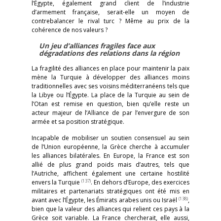
l’Égypte, également grand client de l’industrie
d’armement française, serait-elle un moyen de
contrebalancer le rival turc ? Même au prix de la
cohérence de nos valeurs ?
Un jeu d’alliances fragiles face aux
dégradations des relations dans la région
La fragilité des alliances en place pour maintenir la paix
mène la Turquie à développer des alliances moins
traditionnelles avec ses voisins méditerranéens tels que
la Libye ou l’Égypte. La place de la Turquie au sein de
l’Otan est remise en question, bien qu’elle reste un
acteur majeur de l’Alliance de par l’envergure de son
armée et sa position stratégique.
Incapable de mobiliser un soutien consensuel au sein
de l’Union européenne, la Grèce cherche à accumuler
les alliances bilatérales. En Europe, la France est son
allié de plus grand poids mais d’autres, tels que
l’Autriche, affichent également une certaine hostilité
(137)
envers la Turquie
. En dehors d’Europe, des exercices
militaires et partenariats stratégiques ont été mis en
(138)
avant avec l’Égypte, les Émirats arabes unis ou Israël
,
bien que la valeur des alliances qui relient ces pays à la
Grèce soit variable. La France chercherait, elle aussi,