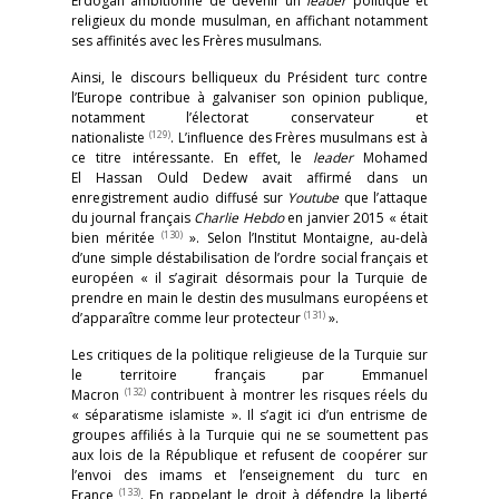
Erdogan ambitionne de devenir un
leader
politique et
religieux du monde musulman, en affichant notamment
ses affinités avec les Frères musulmans.
Ainsi, le discours belliqueux du Président turc contre
l’Europe contribue à galvaniser son opinion publique,
notamment l’électorat conservateur et
(129)
nationaliste
. L’influence des Frères musulmans est à
ce titre intéressante. En effet, le
leader
Mohamed
El Hassan Ould Dedew avait affirmé dans un
enregistrement audio diffusé sur
Youtube
que l’attaque
du journal français
Charlie Hebdo
en janvier 2015 « était
(130)
bien méritée
». Selon l’Institut Montaigne, au-delà
d’une simple déstabilisation de l’ordre social français et
européen « il s’agirait désormais pour la Turquie de
prendre en main le destin des musulmans européens et
(131)
d’apparaître comme leur protecteur
».
Les critiques de la politique religieuse de la Turquie sur
le territoire français par Emmanuel
(132)
Macron
contribuent à montrer les risques réels du
« séparatisme islamiste ». Il s’agit ici d’un entrisme de
groupes affiliés à la Turquie qui ne se soumettent pas
aux lois de la République et refusent de coopérer sur
l’envoi des imams et l’enseignement du turc en
(133)
France
. En rappelant le droit à défendre la liberté