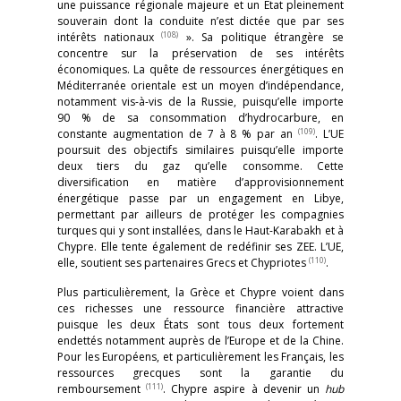
une puissance régionale majeure et un État pleinement
souverain dont la conduite n’est dictée que par ses
(108)
intérêts nationaux
». Sa politique étrangère se
concentre sur la préservation de ses intérêts
économiques. La quête de ressources énergétiques en
Méditerranée orientale est un moyen d’indépendance,
notamment vis-à-vis de la Russie, puisqu’elle importe
90 % de sa consommation d’hydrocarbure, en
(109)
constante augmentation de 7 à 8 % par an
. L’UE
poursuit des objectifs similaires puisqu’elle importe
deux tiers du gaz qu’elle consomme. Cette
diversification en matière d’approvisionnement
énergétique passe par un engagement en Libye,
permettant par ailleurs de protéger les compagnies
turques qui y sont installées, dans le Haut-Karabakh et à
Chypre. Elle tente également de redéfinir ses ZEE. L’UE,
(110)
elle, soutient ses partenaires Grecs et Chypriotes
.
Plus particulièrement, la Grèce et Chypre voient dans
ces richesses une ressource financière attractive
puisque les deux États sont tous deux fortement
endettés notamment auprès de l’Europe et de la Chine.
Pour les Européens, et particulièrement les Français, les
ressources grecques sont la garantie du
(111)
remboursement
. Chypre aspire à devenir un
hub