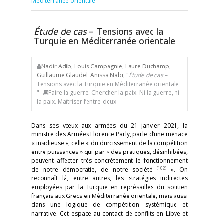
Méditerranée orientale
Étude de cas
– Tensions avec la
Turquie en Méditerranée orientale
Nadir Adib
,
Louis Campagnie
,
Laure Duchamp
,
Guillaume Glaudel
,
Anissa Nabi
, "
Étude de cas
–
Tensions avec la Turquie en Méditerranée orientale
"
Faire la guerre. Chercher la paix. Ni la guerre, ni
la paix. Maîtriser l’entre-deux
Dans ses vœux aux armées du 21 janvier 2021, la
ministre des Armées Florence Parly, parle d’une menace
« insidieuse », celle « du durcissement de la compétition
entre puissances » qui par « des pratiques, désinhibées,
peuvent affecter très concrètement le fonctionnement
(102)
de notre démocratie, de notre société
». On
reconnaît là, entre autres, les stratégies indirectes
employées par la Turquie en représailles du soutien
français aux Grecs en Méditerranée orientale, mais aussi
dans une logique de compétition systémique et
narrative. Cet espace au contact de conflits en Libye et