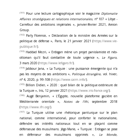
(101)
Pour une lecture cartographique voir le magazine
Diplomatie
Affaires stratégiques et relations internationales
, n° 107 « Libye -
Carrefour des ambitions impériales », janvier-février 2021, Areion
Group.
(102)
Parly Florence, « Déclaration de la ministre des Armées sur la
politique de défense », Paris, le 21 janvier 2021 (
https://www.vie-
publique.fr/
).
(103)
Haddad Mezri, « Erdogan mène un projet panislamiste et néo-
ottoman qu’il faut combattre de toute urgence »,
Le Figaro
,
3 mars 2020 (
https://www.lefigaro.fr/
).
(104)
Jabbour Jana, « La Turquie : une puissance émergente qui n’a
pas les moyens de ses ambitions »,
Politique étrangère
, vol. hiver,
n° 4, 2020, p. 99-108 (
https://www.cairn.info/
).
(105)
Billion Didier, « 2020 : quel bilan de la politique extérieure de
la Turquie », Iris, 12 janvier 2021 (
https://www.iris-france.org/
).
(106)
Augé Benjamin, « L’Égypte, nouvelle plateforme gazière en
Méditerranée orientale »,
Notes de l’Ifri
, septembre 2018
(
https://www.ifri.org/
).
(107)
La Turquie utilise une rhétorique panturque sur le plan
national, comme international, pour conforter le nationalisme,
défendre ses intérêts nationaux tout en se plaçant comme
défenseuse des musulmans. Jégo Marie, « Turquie : Erdogan se pose
en défenseur des musulmans opprimés »,
Le Monde
,