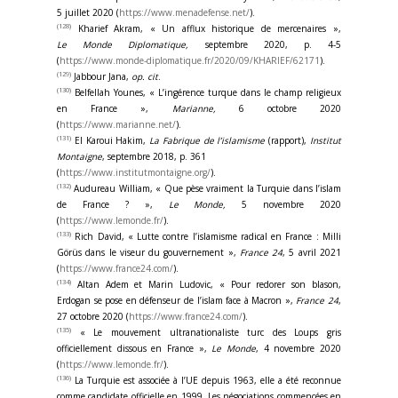
5 juillet 2020 (
https://www.menadefense.net/
).
(128)
Kharief Akram, « Un afflux historique de mercenaires »,
Le Monde Diplomatique,
septembre 2020, p. 4-5
(
https://www.monde-diplomatique.fr/2020/09/KHARIEF/62171
).
(129)
Jabbour Jana,
op. cit
.
(130)
Belfellah Younes, « L’ingérence turque dans le champ religieux
en France »,
Marianne,
6 octobre 2020
(
https://www.marianne.net/
).
(131)
El Karoui Hakim,
La Fabrique de l’islamisme
(rapport),
Institut
Montaigne
, septembre 2018, p. 361
(
https://www.institutmontaigne.org/
).
(132)
Audureau William, « Que pèse vraiment la Turquie dans l’islam
de France ? »,
Le Monde,
5 novembre 2020
(
https://www.lemonde.fr/
).
(133)
Rich David, « Lutte contre l’islamisme radical en France : Milli
Görüs dans le viseur du gouvernement »,
France 24
, 5 avril 2021
(
https://www.france24.com/
).
(134)
Altan Adem et Marin Ludovic, « Pour redorer son blason,
Erdogan se pose en défenseur de l’islam face à Macron »,
France 24
,
27 octobre 2020 (
https://www.france24.com/
).
(135)
« Le mouvement ultranationaliste turc des Loups gris
officiellement dissous en France »,
Le Monde
, 4 novembre 2020
(
https://www.lemonde.fr/
).
(136)
La Turquie est associée à l’UE depuis 1963, elle a été reconnue
comme candidate officielle en 1999. Les négociations commencées en