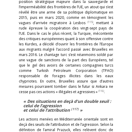
position stratégique majeure dans la sauvegarde et
l’imperméabilité des frontières de l’UE, un atout qui s’est
révélé être une arme de sa politique diplomatique en
2015, puis en mars 2020, comme en témoignent les
(115)
vagues d’arrivée migratoire à Lesbos
, mettant à
rude épreuve la coopération des vingt-sept pays de
l’UE. Dans le cas le plus récent, la Turquie, mécontente
des critiques européennes quant à son offensive contre
les Kurdes, a décidé d’ouvrir les frontières de l’Europe
aux migrants malgré l’accord passé avec Bruxelles en
mars 2016. Le chantage turc s’est néanmoins soldé par
une vague de sanctions de la part des Européens, tel
que le gel des avoirs de certaines compagnies turcs
comme Turkish Petroleum Corporation (TPAO)
responsable de forages illicites dans les eaux
chypriotes. En outre, Bruxelles assure que d’autres
mesures pourraient tomber dans le futur si Ankara ne
(116)
cesse pas ces actions « illégales et agressives »
.
« Des situations en deçà d’un double seuil :
celui de l’agression
(117)
et celui de l’attribution
»
Les actions menées en Méditerranée orientale sont en
deçà des seuils de l’attribution et de l’agression. Selon la
définition de l’amiral Prazuck, elles relèvent donc de