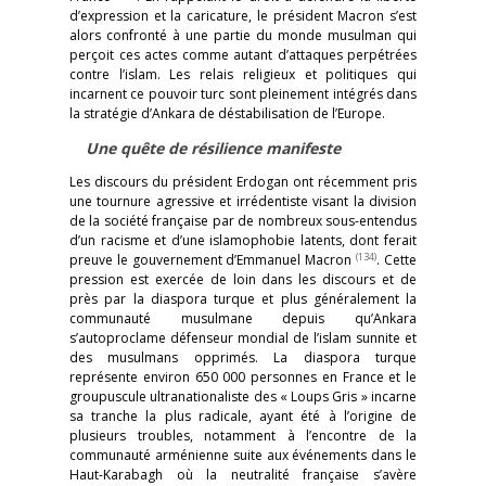
d’expression et la caricature, le président Macron s’est
alors confronté à une partie du monde musulman qui
perçoit ces actes comme autant d’attaques perpétrées
contre l’islam. Les relais religieux et politiques qui
incarnent ce pouvoir turc sont pleinement intégrés dans
la stratégie d’Ankara de déstabilisation de l’Europe.
Une quête de résilience manifeste
Les discours du président Erdogan ont récemment pris
une tournure agressive et irrédentiste visant la division
de la société française par de nombreux sous-entendus
d’un racisme et d’une islamophobie latents, dont ferait
(134)
preuve le gouvernement d’Emmanuel Macron
. Cette
pression est exercée de loin dans les discours et de
près par la diaspora turque et plus généralement la
communauté musulmane depuis qu’Ankara
s’autoproclame défenseur mondial de l’islam sunnite et
des musulmans opprimés. La diaspora turque
représente environ 650 000 personnes en France et le
groupuscule ultranationaliste des « Loups Gris » incarne
sa tranche la plus radicale, ayant été à l’origine de
plusieurs troubles, notamment à l’encontre de la
communauté arménienne suite aux événements dans le
Haut-Karabagh où la neutralité française s’avère