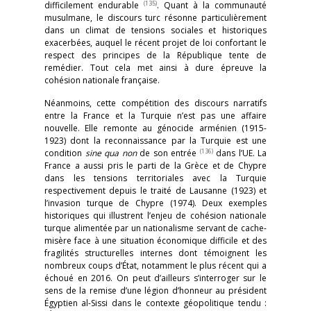
(135)
difficilement endurable
. Quant à la communauté
musulmane, le discours turc résonne particulièrement
dans un climat de tensions sociales et historiques
exacerbées, auquel le récent projet de loi confortant le
respect des principes de la République tente de
remédier. Tout cela met ainsi à dure épreuve la
cohésion nationale française.
Néanmoins, cette compétition des discours narratifs
entre la France et la Turquie n’est pas une affaire
nouvelle. Elle remonte au génocide arménien (1915-
1923) dont la reconnaissance par la Turquie est une
(136)
condition
sine qua non
de son entrée
dans l’UE. La
France a aussi pris le parti de la Grèce et de Chypre
dans les tensions territoriales avec la Turquie
respectivement depuis le traité de Lausanne (1923) et
l’invasion turque de Chypre (1974). Deux exemples
historiques qui illustrent l’enjeu de cohésion nationale
turque alimentée par un nationalisme servant de cache-
misère face à une situation économique difficile et des
fragilités structurelles internes dont témoignent les
nombreux coups d’État, notamment le plus récent qui a
échoué en 2016. On peut d’ailleurs s’interroger sur le
sens de la remise d’une légion d’honneur au président
Égyptien al-Sissi dans le contexte géopolitique tendu :