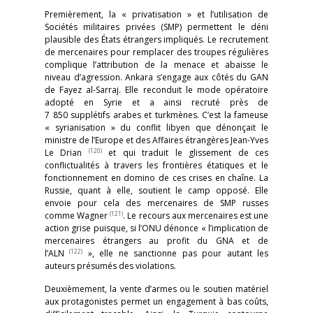
Premièrement, la « privatisation » et l’utilisation de
Sociétés militaires privées (SMP) permettent le déni
plausible des États étrangers impliqués. Le recrutement
de mercenaires pour remplacer des troupes régulières
complique l’attribution de la menace et abaisse le
niveau d’agression. Ankara s’engage aux côtés du GAN
de Fayez al-Sarraj. Elle reconduit le mode opératoire
adopté en Syrie et a ainsi recruté près de
7 850 supplétifs arabes et turkmènes. C’est la fameuse
« syrianisation » du conflit libyen que dénonçait le
ministre de l’Europe et des Affaires étrangères Jean-Yves
(120)
Le Drian
et qui traduit le glissement de ces
conflictualités à travers les frontières étatiques et le
fonctionnement en domino de ces crises en chaîne. La
Russie, quant à elle, soutient le camp opposé. Elle
envoie pour cela des mercenaires de SMP russes
(121)
comme Wagner
. Le recours aux mercenaires est une
action grise puisque, si l’ONU dénonce « l’implication de
mercenaires étrangers au profit du GNA et de
(122)
l’ALN
», elle ne sanctionne pas pour autant les
auteurs présumés des violations.
Deuxièmement, la vente d’armes ou le soutien matériel
aux protagonistes permet un engagement à bas coûts,