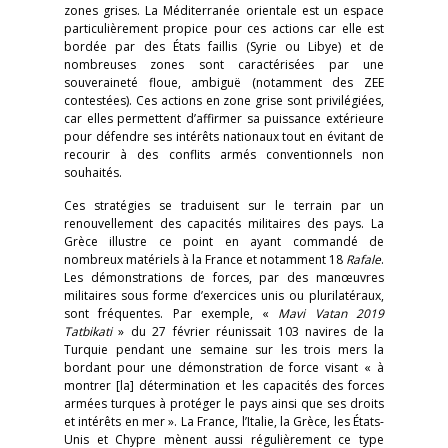
zones grises. La Méditerranée orientale est un espace
particulièrement propice pour ces actions car elle est
bordée par des États faillis (Syrie ou Libye) et de
nombreuses zones sont caractérisées par une
souveraineté floue, ambiguë (notamment des ZEE
contestées). Ces actions en zone grise sont privilégiées,
car elles permettent d’affirmer sa puissance extérieure
pour défendre ses intérêts nationaux tout en évitant de
recourir à des conflits armés conventionnels non
souhaités.
Ces stratégies se traduisent sur le terrain par un
renouvellement des capacités militaires des pays. La
Grèce illustre ce point en ayant commandé de
nombreux matériels à la France et notamment 18
Rafale
.
Les démonstrations de forces, par des manœuvres
militaires sous forme d’exercices unis ou plurilatéraux,
sont fréquentes. Par exemple, «
Mavi Vatan 2019
Tatbikati
» du 27 février réunissait 103 navires de la
Turquie pendant une semaine sur les trois mers la
bordant pour une démonstration de force visant « à
montrer [la] détermination et les capacités des forces
armées turques à protéger le pays ainsi que ses droits
et intérêts en mer ». La France, l’Italie, la Grèce, les États-
Unis et Chypre mènent aussi régulièrement ce type