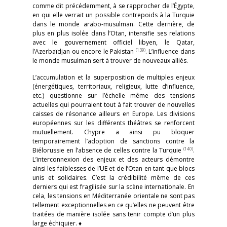
comme dit précédemment, à se rapprocher de l’Égypte,
en qui elle verrait un possible contrepoids à la Turquie
dans le monde arabo-musulman. Cette dernière, de
plus en plus isolée dans l’Otan, intensifie ses relations
avec le gouvernement officiel libyen, le Qatar,
(139)
l’Azerbaïdjan ou encore le Pakistan
. L’influence dans
le monde musulman sert à trouver de nouveaux alliés.
L’accumulation et la superposition de multiples enjeux
(énergétiques, territoriaux, religieux, lutte d’influence,
etc.) questionne sur l’échelle même des tensions
actuelles qui pourraient tout à fait trouver de nouvelles
caisses de résonance ailleurs en Europe. Les divisions
européennes sur les différents théâtres se renforcent
mutuellement. Chypre a ainsi pu bloquer
temporairement l’adoption de sanctions contre la
(140)
Biélorussie en l’absence de celles contre la Turquie
.
L’interconnexion des enjeux et des acteurs démontre
ainsi les faiblesses de l’UE et de l’Otan en tant que blocs
unis et solidaires. C’est la crédibilité même de ces
derniers qui est fragilisée sur la scène internationale. En
cela, les tensions en Méditerranée orientale ne sont pas
tellement exceptionnelles en ce qu’elles ne peuvent être
traitées de manière isolée sans tenir compte d’un plus
large échiquier. ♦