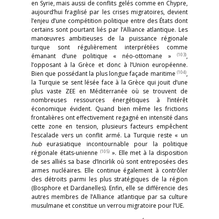
en Syrie, mais aussi de conflits gelés comme en Chypre,
aujourd’hui fragilisé par les crises migratoires, devient
l’enjeu d’une compétition politique entre des États dont
certains sont pourtant liés par l’Alliance atlantique. Les
manœuvres ambitieuses de la puissance régionale
turque sont régulièrement interprétées comme
(103)
émanant d’une politique « néo-ottomane »
,
l’opposant à la Grèce et donc à l’Union européenne.
(104)
Bien que possédant la plus longue façade maritime
,
la Turquie se sent lésée face à la Grèce qui jouit d’une
plus vaste ZEE en Méditerranée où se trouvent de
nombreuses ressources énergétiques à l’intérêt
économique évident. Quand bien même les frictions
frontalières ont effectivement regagné en intensité dans
cette zone en tension, plusieurs facteurs empêchent
l’escalade vers un conflit armé. La Turquie reste « un
hub
eurasiatique incontournable pour la politique
(105)
régionale états-unienne
». Elle met à la disposition
de ses alliés sa base d’Incirlik où sont entreposées des
armes nucléaires. Elle continue également à contrôler
des détroits parmi les plus stratégiques de la région
(Bosphore et Dardanelles). Enfin, elle se différencie des
autres membres de l’Alliance atlantique par sa culture
musulmane et constitue un verrou migratoire pour l’UE.