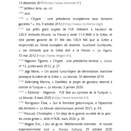
13 décembre 2017 (
https://www.lemonde.fr/
).
(108)
Jabbour Jana,
op. cit
.
(109)
Ibid
.
(110)
« Chypre : une présidence européenne sous tensions
gazières ? », Iris, 9 octobre 2012 (
https://www.iris-france.org/
).
(111)
Les prêts grecs auprès de l’UE s’élèvent à hauteur de
226,9 milliards d’euros. La France a versé 11,4 Md€ à la Grèce, et
s’est portée garante de 31 Md des 130,9 Md que la Grèce a
empruntés au Fonds européen de stabilité. Guichard Guillaume,
« Les milliards que la Grèce doit à la France »,
Le Figaro
,
15 mai 2012 (
https://www.lefigaro.fr/
).
(112)
Yégavian Tigrane, « Chypre : une présidence tendue »,
Carto
,
n° 12, juillet-août 2012, p. 27.
(113)
Jégo Marie, « Un accord turco-libyen de délimitation maritime
provoque la colère de la Grèce »,
Le Monde,
10 décembre 2019.
(114)
Rafenberg Marina, « EastMed, le projet de gazoduc destiné à
contrer la Turquie »,
Le Monde
, 3 janvier 2020.
(115)
« Éditorial – Migrants : l’UE face au cynisme de la Turquie »,
Le Monde
, 4 mars 2020 (
https://www.lemonde.fr/
).
(116)
Perrigueur Élisa, « Sur la frontière gréco-turque, à l’épicentre
des tensions »,
Le Monde diplomatique
, janvier 2021, p. 4-5.
(117)
Prazuck Christophe, « En deçà de la guerre, au-delà de la paix :
les zones grises »,
RDN
n° 828, mars 2020, p. 30.
(118)
Biegala Éric, « Jeu de go en Méditerranée orientale : le nouvel
expansionnisme turc »,
France Culture
, 29 octobre 2020