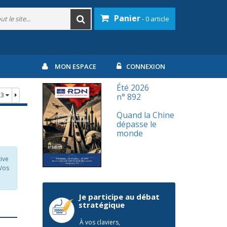
Panier
- 0 article
MON ESPACE
CONNEXION
Été 2026
23
n° 892
Quand la Chine
dépasse le
monde
tive
 Vos
Je participe au débat
stratégique
À vos claviers,