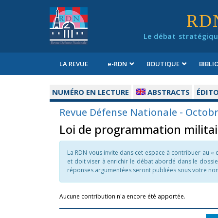
Panneau de gestion des cookies
RD
Le débat stratégiqu
LA REVUE
e
-RDN
BOUTIQUE
BIBL
Conditions générales de vente
NUMÉRO EN LECTURE
ABSTRACTS
ÉDITO
Revue Défense Nationale - Octobre
Loi de programmation militai
La RDN vous invite dans cet espace à contribuer au « d
et doit viser à enrichir le débat abordé dans le dossi
réponses argumentées seront publiées sous votre nom 
Aucune contribution n'a encore été apportée.