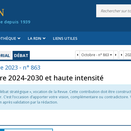
N
e depuis 1939
IOTHÈQUE
LA RDN
LIENS UTILES
RIAL
DÉBAT
Octobre - n° 863
20
 2023 - n° 863
re 2024-2030 et haute intensité
ébat stratégique », vocation de la Revue. Cette contribution doit être construc
er. C’est l’occasion d’apporter votre vision, complémentaire ou contradictoire.
après validation par la rédaction.