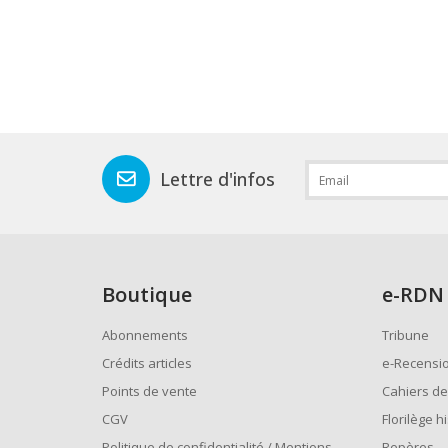
Lettre d'infos
Boutique
e
-RDN
Abonnements
Tribune
Crédits articles
e-Recensi
Points de vente
Cahiers de
CGV
Florilège h
Politique de confidentialité / Mentions
Repères