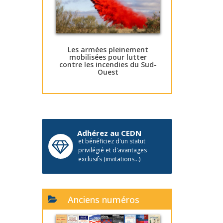
Les armées pleinement
mobilisées pour lutter
contre les incendies du Sud-
Ouest
Adhérez au CEDN
et bénéficiez d'un statut
privilégié et d'avantages
exclusifs (invitations...)
Anciens numéros