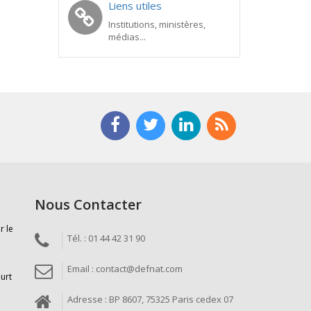
Liens utiles
Institutions, ministères,
médias...
Nous Contacter
r le
Tél. : 01 44 42 31 90
Email : contact@defnat.com
ourt
Adresse : BP 8607, 75325 Paris cedex 07