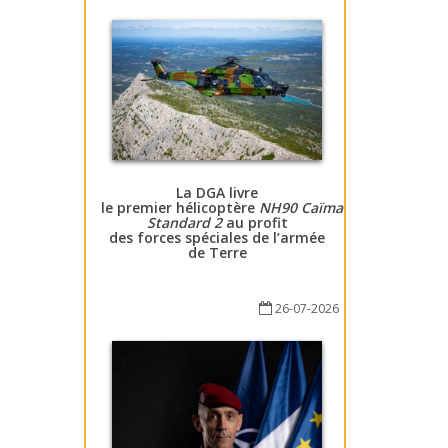
La DGA livre
le premier hélicoptère
NH90 Caïman
Standard 2
au profit
des forces spéciales de l’armée
de Terre
26-07-2026