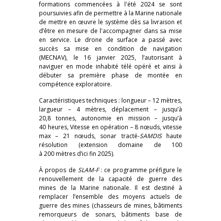
formations commencées à l'été 2024 se sont
poursuivies afin de permettre à la Marine nationale
de mettre en œuvre le système dès sa livraison et
d’être en mesure de l'accompagner dans sa mise
en service. Le drone de surface a passé avec
succès sa mise en condition de navigation
(MECNAV), le 16 janvier 2025, l’autorisant à
naviguer en mode inhabité télé opéré et ainsi à
débuter sa première phase de montée en
compétence exploratoire.
Caractéristiques techniques : longueur – 12 mètres,
largueur – 4 mètres, déplacement – jusqu’à
20,8 tonnes, autonomie en mission – jusqu’à
40 heures, Vitesse en opération – 8 nœuds, vitesse
max – 21 nœuds, sonar tracté-
SAMDIS
haute
résolution (extension domaine de 100
à 200 mètres d’ici fin 2025).
À propos de
SLAM-F
: ce programme préfigure le
renouvellement de la capacité de guerre des
mines de la Marine nationale. Il est destiné à
remplacer l’ensemble des moyens actuels de
guerre des mines (chasseurs de mines, bâtiments
remorqueurs de sonars, bâtiments base de