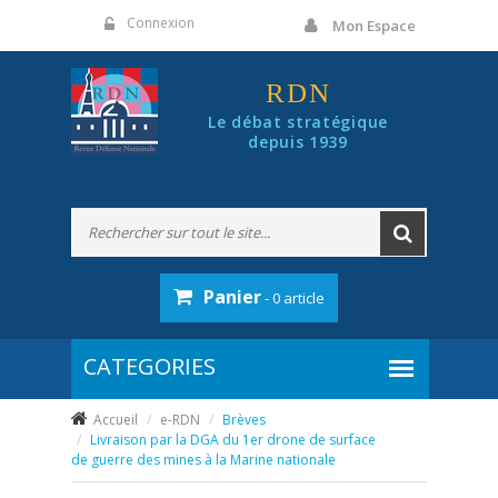
Panneau de gestion des cookies
Connexion
Mon Espace
RDN
Le débat stratégique
depuis 1939
Panier
- 0 article
Accueil
e-RDN
Brèves
Livraison par la DGA du 1er drone de surface
de guerre des mines à la Marine nationale