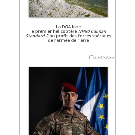
La DGA livre
le premier hélicoptère
NH90 Caïman
Standard 2
au profit des forces spéciales
de l’armée de Terre
26-07-2026