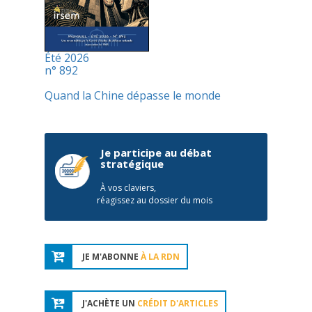
Été 2026
n° 892
Quand la Chine dépasse le monde
Je participe au débat
stratégique
À vos claviers,
réagissez au dossier du mois
JE M'ABONNE
À LA RDN
J'ACHÈTE UN
CRÉDIT D'ARTICLES