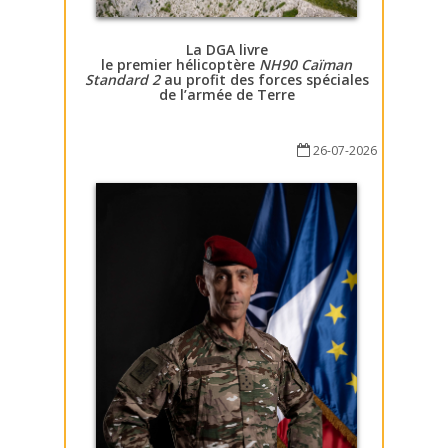
La DGA livre
le premier hélicoptère
NH90 Caïman
Standard 2
au profit des forces spéciales
de l’armée de Terre
26-07-2026