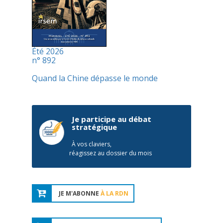
Été 2026
n° 892
Quand la Chine dépasse le monde
Je participe au débat
stratégique
À vos claviers,
réagissez au dossier du mois
JE M'ABONNE
À LA RDN