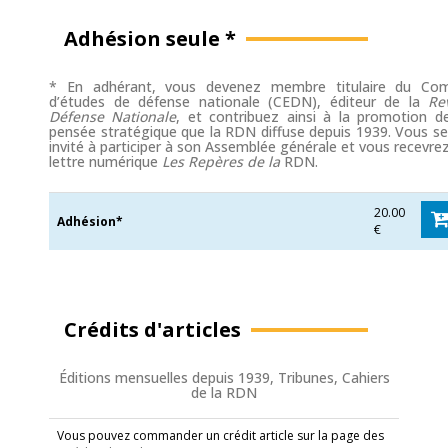
Adhésion seule *
* En adhérant, vous devenez membre titulaire du Com
d’études de défense nationale (CEDN), éditeur de la
Re
Défense Nationale
, et contribuez ainsi à la promotion d
pensée stratégique que la RDN diffuse depuis 1939. Vous s
invité à participer à son Assemblée générale et vous recevre
lettre numérique
Les Repères de la
RDN.
20.00
Adhésion*
€
Crédits d'articles
Éditions mensuelles depuis 1939, Tribunes, Cahiers
de la RDN
Vous pouvez commander un crédit article sur la page des