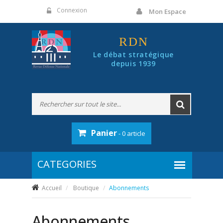
Panneau de gestion des cookies
Connexion
Mon Espace
RDN
Le débat stratégique
depuis 1939
Panier
- 0 article
Accueil
Boutique
Abonnements
Abonnements