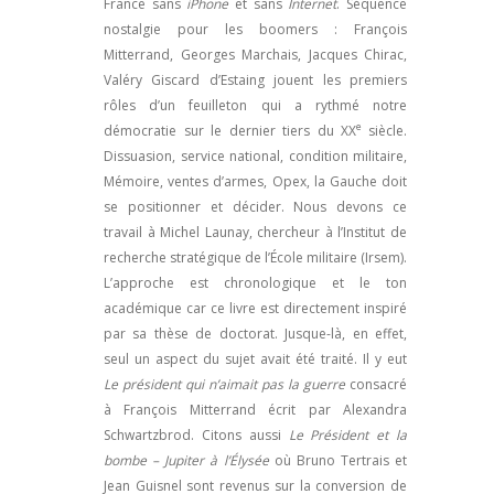
France sans
iPhone
et sans
Internet
. Séquence
nostalgie pour les boomers : François
Mitterrand, Georges Marchais, Jacques Chirac,
Valéry Giscard d’Estaing jouent les premiers
rôles d’un feuilleton qui a rythmé notre
e
démocratie sur le dernier tiers du XX
siècle.
Dissuasion, service national, condition militaire,
Mémoire, ventes d’armes, Opex, la Gauche doit
se positionner et décider. Nous devons ce
travail à Michel Launay, chercheur à l’Institut de
recherche stratégique de l’École militaire (Irsem).
L’approche est chronologique et le ton
académique car ce livre est directement inspiré
par sa thèse de doctorat. Jusque-là, en effet,
seul un aspect du sujet avait été traité. Il y eut
Le président qui n’aimait pas la guerre
consacré
à François Mitterrand écrit par Alexandra
Schwartzbrod. Citons aussi
Le Président et la
bombe
– Jupiter à l’Élysée
où Bruno Tertrais et
Jean Guisnel sont revenus sur la conversion de