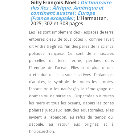
Gilly François-Noël :
Dictionnaire
des îles : Afrique, Amérique et
continent austral
;
Europe
(France exceptée)
; L’Harmattan,
2025, 302 et 308 pages
Les îles sont simplement des « espaces de terre
entourés d’eau de tous côtés », comme l’avait
dit André Siegfried, l’un des pères de la science
politique française. Ce sont de minuscules
parcelles de terre ferme, perdues dans
l’étendue de l’océan. Elles sont plus qu’une
« étendue » : elles sont les rêves d’enfants et
d’adultes, le symbole de toutes les utopies,
l’espoir pour les naufragés, le témoignage de
drames ou de miracles… Dispersées sur toutes
les mers et tous les océans, depuis les zones
polaires jusqu’aux latitudes équatoriales, elles
invitent à l’abandon, au refus du temps qui
s’écoule, au retour aux origines et à
l’introspection.