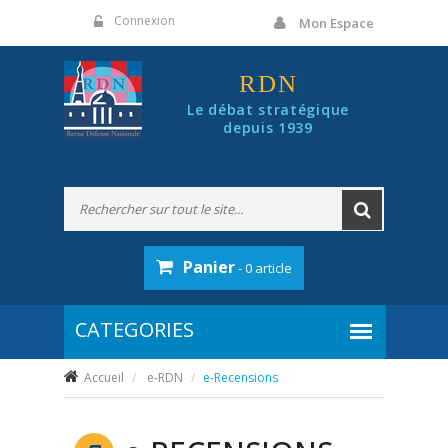
Panneau de gestion des cookies
Connexion
Mon Espace
RDN
Le débat stratégique
depuis 1939
Panier
- 0 article
Accueil
e-RDN
e-Recensions