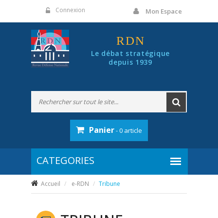
Panneau de gestion des cookies
Connexion
Mon Espace
RDN
Le débat stratégique
depuis 1939
Panier
- 0 article
Accueil
e-RDN
Tribune