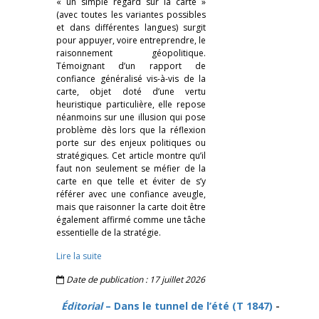
« un simple regard sur la carte »
(avec toutes les variantes possibles
et dans différentes langues) surgit
pour appuyer, voire entreprendre, le
raisonnement géopolitique.
Témoignant d’un rapport de
confiance généralisé vis-à-vis de la
carte, objet doté d’une vertu
heuristique particulière, elle repose
néanmoins sur une illusion qui pose
problème dès lors que la réflexion
porte sur des enjeux politiques ou
stratégiques. Cet article montre qu’il
faut non seulement se méfier de la
carte en que telle et éviter de s’y
référer avec une confiance aveugle,
mais que raisonner la carte doit être
également affirmé comme une tâche
essentielle de la stratégie.
Lire la suite
Date de publication : 17 juillet 2026
Éditorial
– Dans le tunnel de l’été (T 1847)
-