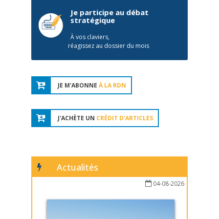
Je participe au débat
stratégique
À vos claviers,
réagissez au dossier du mois
JE M'ABONNE
À LA RDN
J'ACHÈTE UN
CRÉDIT D'ARTICLES
Actualités
04-08-2026