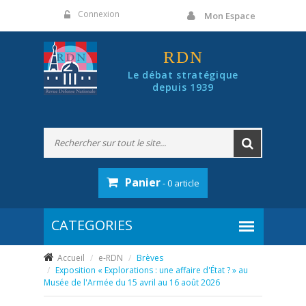
Panneau de gestion des cookies
Connexion
Mon Espace
RDN
Le débat stratégique
depuis 1939
Panier
- 0 article
Accueil
e-RDN
Brèves
Exposition « Explorations : une affaire d'État ? » au
Musée de l'Armée du 15 avril au 16 août 2026