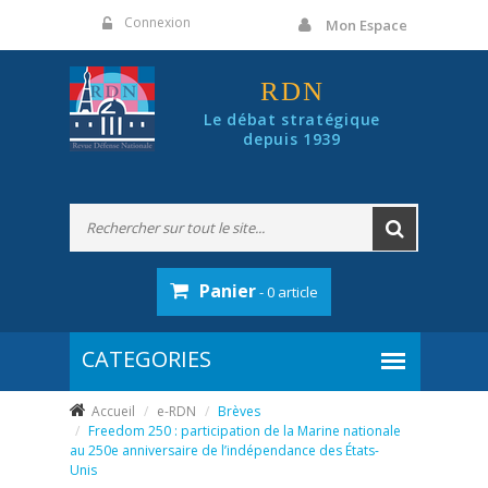
Panneau de gestion des cookies
Connexion
Mon Espace
RDN
Le débat stratégique
depuis 1939
Panier
- 0 article
Accueil
e-RDN
Brèves
Freedom 250 : participation de la Marine nationale
au 250e anniversaire de l’indépendance des États-
Unis