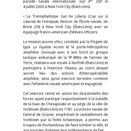
th
parade navale internationale
Sail 4
250
le
4 juillet 2026 à New York City (États-Unis).
• La Transatlantique
Sail for Liberty
(
Cap sur la
Liberté
) de l’
Intrépide
, fleuron de l’École navale, de
Brest (29) à New York City (États-Unis), avec un
équipage franco-américain d’élèves-officiers.
La mission
Jeanne d’Arc
, conduite par la frégate de
type
La Fayette Aconit
et le porte-hélicoptères
amphibie
Dixmude
avec à son bord un groupe
e
tactique embarqué de la 9
BIMa de l’armée de
Terre, réalisera une escale à Norfolk (États-Unis) et
participera à l’exercice
Fleetex
, au cours duquel
auront lieu des actions d’interopérabilité
amphibie, ainsi qu’un exercice terrestre combiné
avec l’infanterie navale américaine et espagnole.
Cet exercice remet en action les descendants des
forces ayant participé respectivement à la bataille
de la baie de Chesapeake et au siège de la ville de
Yorktown (États-Unis) en 1781. La victoire navale de
l’amiral de Grasse, empêchant le ravitaillement de
Yorktown par la flotte britannique, a permis aux
troupes de Rochambeau de faire tomber la ville, et
aux insurgés d’obtenir leur indépendance de fait.