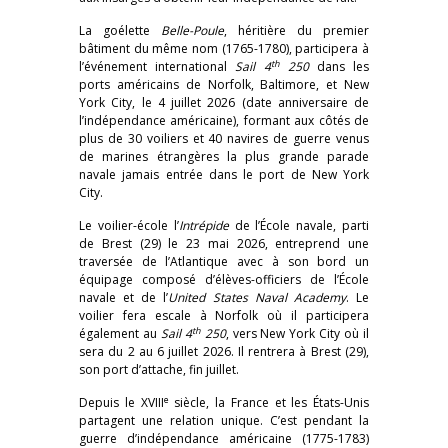
La goélette
Belle-Poule
, héritière du premier
bâtiment du même nom (1765-1780), participera à
th
l’événement international
Sail 4
250
dans les
ports américains de Norfolk, Baltimore, et New
York City, le 4 juillet 2026 (date anniversaire de
l’indépendance américaine), formant aux côtés de
plus de 30 voiliers et 40 navires de guerre venus
de marines étrangères la plus grande parade
navale jamais entrée dans le port de New York
City.
Le voilier-école l’
Intrépide
de l’École navale, parti
de Brest (29) le 23 mai 2026, entreprend une
traversée de l’Atlantique avec à son bord un
équipage composé d’élèves-officiers de l’École
navale et de l’
United States Naval Academy
. Le
voilier fera escale à Norfolk où il participera
th
également au
Sail 4
250
, vers New York City où il
sera du 2 au 6 juillet 2026. Il rentrera à Brest (29),
son port d’attache, fin juillet.
e
Depuis le XVIII
siècle, la France et les États-Unis
partagent une relation unique. C’est pendant la
guerre d’indépendance américaine (1775-1783)