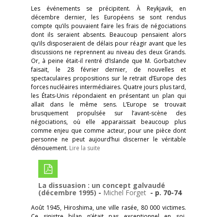
Les événements se précipitent. À Reykjavik, en
décembre dernier, les Européens se sont rendus
compte qu’ils pouvaient faire les frais de négociations
dont ils seraient absents. Beaucoup pensaient alors
qu’ils disposeraient de délais pour réagir avant que les
discussions ne reprennent au niveau des deux Grands.
Or, à peine était-il rentré d’Islande que M. Gorbatchev
faisait, le 28 février dernier, de nouvelles et
spectaculaires propositions sur le retrait d’Europe des
forces nucléaires intermédiaires. Quatre jours plus tard,
les États-Unis répondaient en présentant un plan qui
allait dans le même sens. L’Europe se trouvait
brusquement propulsée sur l’avant-scène des
négociations, où elle apparaissait beaucoup plus
comme enjeu que comme acteur, pour une pièce dont
personne ne peut aujourd’hui discerner le véritable
dénouement.
Lire la suite
La dissuasion : un concept galvaudé
(décembre 1995)
-
Michel Forget
- p. 70-74
Août 1945, Hiroshima, une ville rasée, 80 000 victimes.
Ce sinistre bilan n’était pas exceptionnel en soi.