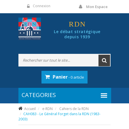
Panneau de gestion des cookies
Connexion
Mon Espace
RDN
Le débat stratégique
depuis 1939
Panier
- 0 article
Accueil
e-RDN
Cahiers de la RDN
CAH083 - Le Général Forget dans la RDN (1983-
2003)