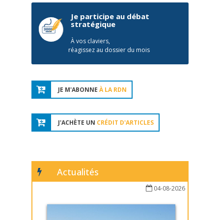
Je participe au débat
stratégique
À vos claviers,
réagissez au dossier du mois
JE M'ABONNE
À LA RDN
J'ACHÈTE UN
CRÉDIT D'ARTICLES
Actualités
04-08-2026