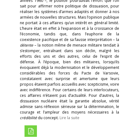
années 1960 –, le pouvoir poursuivait l’effort que l’on
sait pour affirmer notre politique de dissuasion, pour
réaliser les systèmes d’armes adaptés et donner à nos
armées de nouvelles structures. Mais l’opinion publique
ne portait à ces affaires qu’un intérêt en général limité.
L’heure était en effet à l’expansion et à la croissance de
l’économie, tandis que, dans l’euphorie de la
coexistence pacifique et de sa fausse interprétation – la
détente
– la notion même de menace militaire tendait à
s’estomper, entraînant dans son déclin, malgré les
efforts des uns et des autres, celui de l’esprit de
défense. À l’époque, bien des militaires, lorsqu’ils
évoquaient déjà la modernisation et le développement
considérables des forces du Pacte de Varsovie,
constataient avec surprise et amertume que leurs
propos étaient parfois accueillis avec scepticisme, voire
avec indifférence. Pour certains de leurs interlocuteurs,
ces affaires n’étaient pas d’actualité. Pour d’autres, la
dissuasion nucléaire était la garantie absolue, vérité
admise sans réflexion sérieuse sur la détermination, le
courage et l’ampleur des moyens nécessaires à la
crédibilité
du concept.
Lire la suite