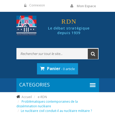
Panneau de gestion des cookies
Connexion
Mon Espace
RDN
Le débat stratégique
depuis 1939
Panier
- 0 article
Accueil
e-RDN
Problématiques contemporaines de la
dissémination nucléaire
Le nucléaire civil conduit-il au nucléaire militaire ?