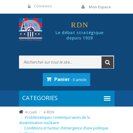
Panneau de gestion des cookies
Connexion
Mon Espace
RDN
Le débat stratégique
depuis 1939
Panier
- 0 article
Accueil
e-RDN
Problématiques contemporaines de la
dissémination nucléaire
Conditions et facteur d’émergence d’une politique