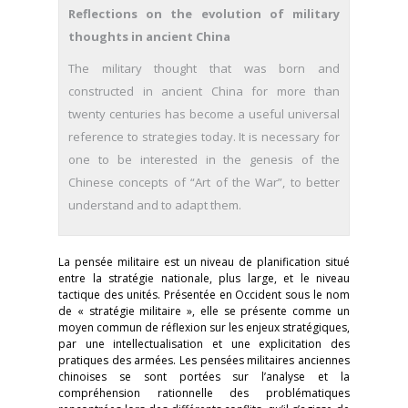
Reflections on the evolution of military
thoughts in ancient China
The military thought that was born and
constructed in ancient China for more than
twenty centuries has become a useful universal
reference to strategies today. It is necessary for
one to be interested in the genesis of the
Chinese concepts of “Art of the War”, to better
understand and to adapt them.
La pensée militaire est un niveau de planification situé
entre la stratégie nationale, plus large, et le niveau
tactique des unités. Présentée en Occident sous le nom
de « stratégie militaire », elle se présente comme un
moyen commun de réflexion sur les enjeux stratégiques,
par une intellectualisation et une explicitation des
pratiques des armées. Les pensées militaires anciennes
chinoises se sont portées sur l’analyse et la
compréhension rationnelle des problématiques