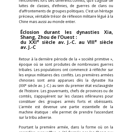
rencontrées lors des différents conflits, qu’il s’agisse de
luttes de classes, d’ethnies, de guerres de clans ou
d’affrontements de groupes politiques. C’est un héritage
précieux, véritable trésor de réflexion militaire légué à la
Chine mais aussi au monde entier.
Éclosion durant les dynasties Xia,
Shang, Zhou de l’Ouest :
e
e
du XXI
siècle av. J.-C. au VIII
siècle
av. J.-C
Retour à la dernière période de la « société primitive »,
époque où se sont produites de nombreuses guerres
tribales. Les populations ont commencé à réfléchir sur
les enjeux militaires des conflits. Les premières armées
chinoises sont ainsi apparues dès la dynastie Xia
e
(XXI
siècle av. J.-C.) au sein du premier état esclavagiste
de l’histoire. Les gouvernants, chefs de provinces ou de
comtés, s’appuyèrent sur les classes inférieures pour
constituer des groupes armés forts et obéissants.
L’armée est devenue une partie essentielle de la
machine étatique : elle permet de prendre l’ascendant
sur la tribu adverse.
Pourtant la première armée, dans la forme où on la