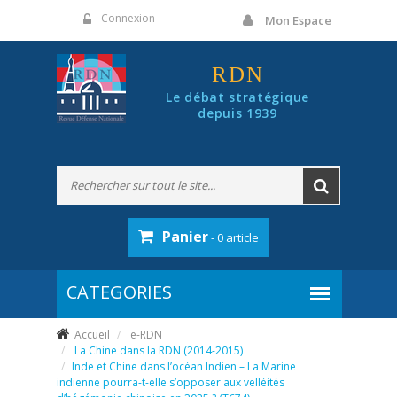
Panneau de gestion des cookies
Connexion
Mon Espace
RDN
Le débat stratégique
depuis 1939
Panier
- 0 article
Accueil
e-RDN
La Chine dans la RDN (2014-2015)
Inde et Chine dans l’océan Indien – La Marine
indienne pourra-t-elle s’opposer aux velléités