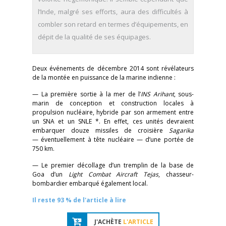
l’Inde, malgré ses efforts, aura des difficultés à
combler son retard en termes d’équipements, en
dépit de la qualité de ses équipages.
Deux événements de décembre 2014 sont révélateurs
de la montée en puissance de la marine indienne :
— La première sortie à la mer de l’
INS Arihant
, sous-
marin de conception et construction locales à
propulsion nucléaire, hybride par son armement entre
un SNA et un SNLE *. En effet, ces unités devraient
embarquer douze missiles de croisière
Sagarika
— éventuellement à tête nucléaire — d’une portée de
750 km.
— Le premier décollage d’un tremplin de la base de
Goa d’un
Light Combat Aircraft Tejas
, chasseur-
bombardier embarqué également local.
Il reste 93 % de l'article à lire
J'ACHÈTE
L'ARTICLE