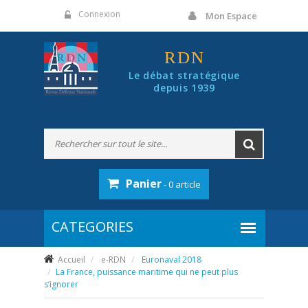
Panneau de gestion des cookies
Connexion
Mon Espace
RDN
Le débat stratégique
depuis 1939
Panier
- 0 article
Accueil
e-RDN
Euronaval 2018
La France, puissance maritime qui ne peut plus
s’ignorer