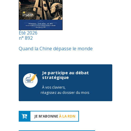
Été 2026
n° 892
Quand la Chine dépasse le monde
Je participe au débat
stratégique
À vos claviers,
réagissez au dossier du mois
JE M'ABONNE
À LA RDN