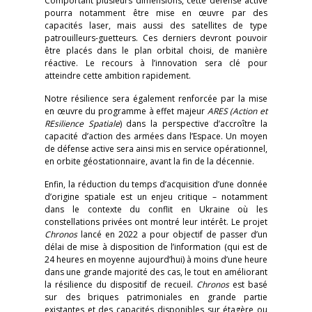
Comportant plusieurs dimensions, cette défense active
pourra notamment être mise en œuvre par des
capacités laser, mais aussi des satellites de type
patrouilleurs-guetteurs. Ces derniers devront pouvoir
être placés dans le plan orbital choisi, de manière
réactive. Le recours à l’innovation sera clé pour
atteindre cette ambition rapidement.
Notre résilience sera également renforcée par la mise
en œuvre du programme à effet majeur
ARES (Action et
REsilience Spatiale
) dans la perspective d’accroître la
capacité d’action des armées dans l’Espace. Un moyen
de défense active sera ainsi mis en service opérationnel,
en orbite géostationnaire, avant la fin de la décennie.
Enfin, la réduction du temps d’acquisition d’une donnée
d’origine spatiale est un enjeu critique – notamment
dans le contexte du conflit en Ukraine où les
constellations privées ont montré leur intérêt. Le projet
Chronos
lancé en 2022 a pour objectif de passer d’un
délai de mise à disposition de l’information (qui est de
24 heures en moyenne aujourd’hui) à moins d’une heure
dans une grande majorité des cas, le tout en améliorant
la résilience du dispositif de recueil.
Chronos
est basé
sur des briques patrimoniales en grande partie
existantes et des capacités disponibles sur étagère ou