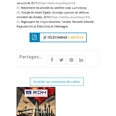
sécurité
de 2017 (
https://www.vie-publique.fr/
).
(3)
Notamment les activités du satellite russe
Luch-Olymp
.
(4)
Groupe de travail Espace,
Stratégie spatiale de défense
,
ministère des Armées, 2019 (
https://medias.vie-publique.fr/
).
(5)
Regroupant les
5-Eyes
(Australie, Canada, Nouvelle-Zélande,
Royaume-Uni et États-Unis) et l’Allemagne.
JE TÉLÉCHARGE
L'ARTICLE
Partagez...
Accéder au sommaire du cahier