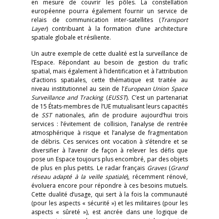
en mesure de couvrir les pôles. La constellation
européenne pourra également fournir un service de
relais de communication inter-satellites (
Transport
Layer
) contribuant à la formation d’une architecture
spatiale globale et résiliente.
Un autre exemple de cette dualité est la surveillance de
l’Espace. Répondant au besoin de gestion du trafic
spatial, mais également à l’identification et à l’attribution
d’actions spatiales, cette thématique est traitée au
niveau institutionnel au sein de l’
European Union Space
Surveillance and Tracking
(
EUSST
). C’est un partenariat
de 15 États-membres de l’UE mutualisant leurs capacités
de
SST
nationales, afin de produire aujourd’hui trois
services : l’évitement de collision, l’analyse de rentrée
atmosphérique à risque et l’analyse de fragmentation
de débris. Ces services ont vocation à s’étendre et se
diversifier à l’avenir de façon à relever les défis que
pose un Espace toujours plus encombré, par des objets
de plus en plus petits. Le radar français
Graves
(
Grand
réseau adapté à la veille spatiale
), récemment rénové,
évoluera encore pour répondre à ces besoins mutuels.
Cette dualité d’usage, qui sert à la fois la communauté
(pour les aspects « sécurité ») et les militaires (pour les
aspects « sûreté »), est ancrée dans une logique de