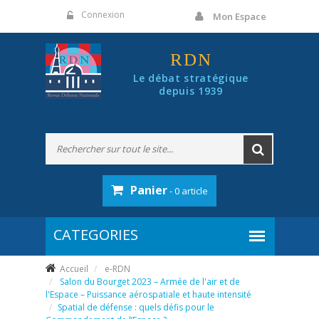
Panneau de gestion des cookies
Connexion
Mon Espace
RDN
Le débat stratégique
depuis 1939
Panier
- 0 article
Accueil
e-RDN
Salon du Bourget 2023 – Armée de l'air et de
l'Espace – Puissance aérospatiale et haute intensité
Spatial de défense : quels défis pour le