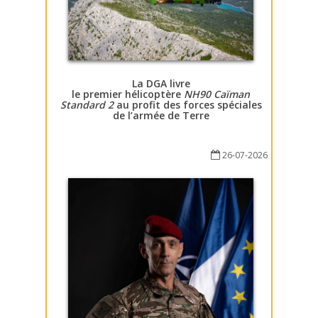
La DGA livre
le premier hélicoptère
NH90 Caïman
Standard 2
au profit des forces spéciales
de l’armée de Terre
26-07-2026