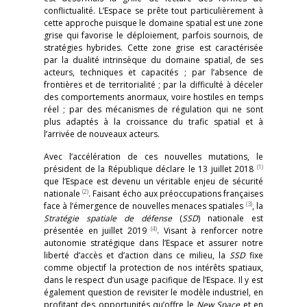
conflictualité. L’Espace se prête tout particulièrement à
cette approche puisque le domaine spatial est une zone
grise qui favorise le déploiement, parfois sournois, de
stratégies hybrides. Cette zone grise est caractérisée
par la dualité intrinsèque du domaine spatial, de ses
acteurs, techniques et capacités ; par l’absence de
frontières et de territorialité ; par la difficulté à déceler
des comportements anormaux, voire hostiles en temps
réel ; par des mécanismes de régulation qui ne sont
plus adaptés à la croissance du trafic spatial et à
l’arrivée de nouveaux acteurs.
Avec l’accélération de ces nouvelles mutations, le
(1)
président de la République déclare le 13 juillet 2018
que l’Espace est devenu un véritable enjeu de sécurité
(2)
nationale
. Faisant écho aux préoccupations françaises
(3)
face à l’émergence de nouvelles menaces spatiales
, la
Stratégie spatiale de défense
(
SSD
) nationale est
(4)
présentée en juillet 2019
. Visant à renforcer notre
autonomie stratégique dans l’Espace et assurer notre
liberté d’accès et d’action dans ce milieu, la
SSD
fixe
comme objectif la protection de nos intérêts spatiaux,
dans le respect d’un usage pacifique de l’Espace. Il y est
également question de revisiter le modèle industriel, en
profitant des opportunités qu’offre le
New Space
et en