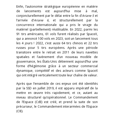
Enfin, l’autonomie stratégique européenne en matière
de lancements est aujourd’hui mise à mal,
conjoncturellement par le délai entre la fin d’
Ariane 5
et
l’arrivée d’
Ariane 6
, et structurellement par la
concurrence internationale qui a pris le virage du
matériel (partiellement) réutilisable. En 2022, parmi les
91 tirs américains, 61 vols furent réalisés par SpaceX,
qui a annoncé 100 vols en 2023, soit un lancement tous
les 4 jours ! 2022, c’est aussi 64 tirs chinois et 22 tirs
russes pour 5 tirs européens. Après une période
transitoire entre le retrait en 2011 de leurs navettes
spatiales et l’avènement d’un nouveau modèle de
gouvernance, les États-Unis détiennent aujourd’hui une
forme d’hégémonie grâce à un secteur commercial
dynamique, compétitif et des acteurs comme SpaceX
qui ont intégré verticalement toute leur chaîne de valeur.
Après que l’ensemble de ces enjeux ont été identifiés
par la SSD en juillet 2019, il est apparu impératif de la
mettre en œuvre très rapidement, et ce, autant au
niveau structurel qu’opérationnel. Le Commandement
de l’Espace (CdE) est créé, et prend la suite de son
précurseur, le Commandement interarmées de l’Espace
(CIE).