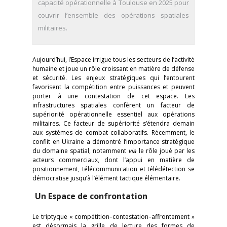
capacité opérationnelle à Toulouse en 2025 pour
couvrir l’ensemble des opérations spatiales
militaires.
Aujourd’hui, l’Espace irrigue tous les secteurs de l’activité
humaine et joue un rôle croissant en matière de défense
et sécurité. Les enjeux stratégiques qui l’entourent
favorisent la compétition entre puissances et peuvent
porter à une contestation de cet espace. Les
infrastructures spatiales confèrent un facteur de
supériorité opérationnelle essentiel aux opérations
militaires. Ce facteur de supériorité s’étendra demain
aux systèmes de combat collaboratifs. Récemment, le
conflit en Ukraine a démontré l’importance stratégique
du domaine spatial, notamment
via
le rôle joué par les
acteurs commerciaux, dont l’appui en matière de
positionnement, télécommunication et télédétection se
démocratise jusqu’à l’élément tactique élémentaire.
Un Espace de confrontation
Le triptyque « compétition–contestation–affrontement »
est désormais la grille de lecture des formes de