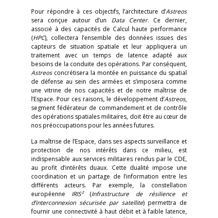
Pour répondre à ces objectifs, l’architecture d’
Astreos
sera conçue autour d’un
Data Center
. Ce dernier,
associé à des capacités de Calcul haute performance
(
HPC
), collectera l’ensemble des données issues des
capteurs de situation spatiale et leur appliquera un
traitement avec un temps de latence adapté aux
besoins de la conduite des opérations. Par conséquent,
Astreos
concrétisera la montée en puissance du spatial
de défense au sein des armées et s’imposera comme
une vitrine de nos capacités et de notre maîtrise de
l’Espace. Pour ces raisons, le développement d’
Astreos
,
segment fédérateur de commandement et de contrôle
des opérations spatiales militaires, doit être au cœur de
nos préoccupations pour les années futures.
La maîtrise de l’Espace, dans ses aspects surveillance et
protection de nos intérêts dans ce milieu, est
indispensable aux services militaires rendus par le CDE,
au profit d’intérêts duaux. Cette dualité impose une
coordination et un partage de l’information entre les
différents acteurs. Par exemple, la constellation
européenne
IRIS²
(
Infrastructure de résilience et
d’interconnexion sécurisée par satellite
) permettra de
fournir une connectivité à haut débit et à faible latence,