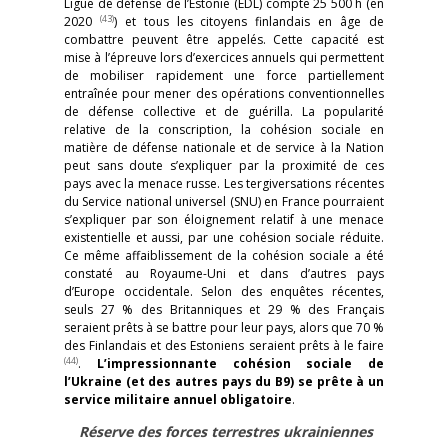
Ligue de défense de l’Estonie (EDL) compte 25 500 h (en
(43)
2020
) et tous les citoyens finlandais en âge de
combattre peuvent être appelés. Cette capacité est
mise à l’épreuve lors d’exercices annuels qui permettent
de mobiliser rapidement une force partiellement
entraînée pour mener des opérations conventionnelles
de défense collective et de guérilla. La popularité
relative de la conscription, la cohésion sociale en
matière de défense nationale et de service à la Nation
peut sans doute s’expliquer par la proximité de ces
pays avec la menace russe. Les tergiversations récentes
du Service national universel (SNU) en France pourraient
s’expliquer par son éloignement relatif à une menace
existentielle et aussi, par une cohésion sociale réduite.
Ce même affaiblissement de la cohésion sociale a été
constaté au Royaume-Uni et dans d’autres pays
d’Europe occidentale. Selon des enquêtes récentes,
seuls 27 % des Britanniques et 29 % des Français
seraient prêts à se battre pour leur pays, alors que 70 %
des Finlandais et des Estoniens seraient prêts à le faire
(44)
.
L’impressionnante cohésion sociale de
l’Ukraine (et des autres pays du B9) se prête à un
service militaire annuel obligatoire
.
Réserve des forces terrestres ukrainiennes