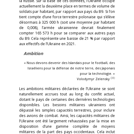
la Russie. Sur la base de ces données, l’Ukraine occupe
actuellement la deuxième place en termes de volume de
soldats par habitant, par rapport aux pays du B9. Si l’on
tient compte d’une force terrestre polonaise qui s’élève
désormais à 325 000 h (soit une moyenne par habitant
de 0,008), l’armée ukrainienne devrait finalement
compter 165 573 h pour se comparer aux autres pays
du B9. Cela représente une baisse de 21 % par rapport
aux effectifs de l’Ukraine en 2021.
Ambition
« Nous devons devenir des Islandais pour le football, des
Israéliens pour la défense de notre terre, des Japonais
pour la technologie. »
(38)
Volodymyr Zelensky
Les ambitions militaires déclarées de l’Ukraine se sont
naturellement accrues tout au long du conflit actuel,
dotant le pays de certaines des dernières technologies
disponibles. Les besoins militaires ukrainiens ont
dépassé les simples capacités terrestres, pour inclure
des avions de combat. Ainsi, les capacités militaires de
l’Ukraine ont été largement rehaussées par la mise en
disposition d’une gamme complète de moyens
militaires de la part des pays occidentaux. Cela inclut