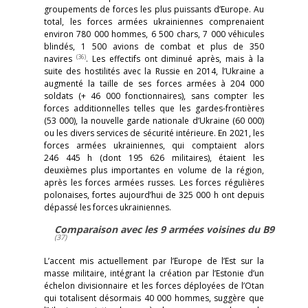
groupements de forces les plus puissants d’Europe. Au
total, les forces armées ukrainiennes comprenaient
environ 780 000 hommes, 6 500 chars, 7 000 véhicules
blindés, 1 500 avions de combat et plus de 350
(36)
navires
. Les effectifs ont diminué après, mais à la
suite des hostilités avec la Russie en 2014, l’Ukraine a
augmenté la taille de ses forces armées à 204 000
soldats (+ 46 000 fonctionnaires), sans compter les
forces additionnelles telles que les gardes-frontières
(53 000), la nouvelle garde nationale d’Ukraine (60 000)
ou les divers services de sécurité intérieure. En 2021, les
forces armées ukrainiennes, qui comptaient alors
246 445 h (dont 195 626 militaires), étaient les
deuxièmes plus importantes en volume de la région,
après les forces armées russes. Les forces régulières
polonaises, fortes aujourd’hui de 325 000 h ont depuis
dépassé les forces ukrainiennes.
Comparaison avec les 9 armées voisines du B9
(37)
L’accent mis actuellement par l’Europe de l’Est sur la
masse militaire, intégrant la création par l’Estonie d’un
échelon divisionnaire et les forces déployées de l’Otan
qui totalisent désormais 40 000 hommes, suggère que