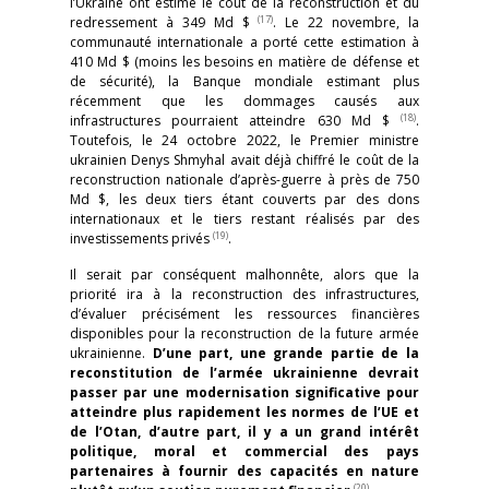
l’Ukraine ont estimé le coût de la reconstruction et du
(17)
redressement à 349 Md $
. Le 22 novembre, la
communauté internationale a porté cette estimation à
410 Md $ (moins les besoins en matière de défense et
de sécurité), la Banque mondiale estimant plus
récemment que les dommages causés aux
(18)
infrastructures pourraient atteindre 630 Md $
.
Toutefois, le 24 octobre 2022, le Premier ministre
ukrainien Denys Shmyhal avait déjà chiffré le coût de la
reconstruction nationale d’après-guerre à près de 750
Md $, les deux tiers étant couverts par des dons
internationaux et le tiers restant réalisés par des
(19)
investissements privés
.
Il serait par conséquent malhonnête, alors que la
priorité ira à la reconstruction des infrastructures,
d’évaluer précisément les ressources financières
disponibles pour la reconstruction de la future armée
ukrainienne.
D’une part, une grande partie de la
reconstitution de l’armée ukrainienne devrait
passer par une modernisation significative pour
atteindre plus rapidement les normes de l’UE et
de l’Otan, d’autre part, il y a un grand intérêt
politique, moral et commercial des pays
partenaires à fournir des capacités en nature
(20)