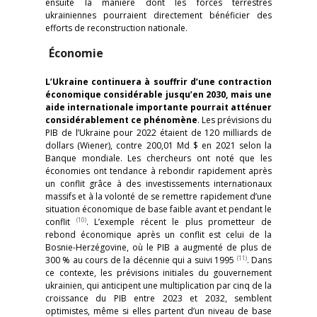
ensuite la manière dont les forces terrestres
ukrainiennes pourraient directement bénéficier des
efforts de reconstruction nationale.
Économie
L’Ukraine continuera à souffrir d’une contraction
économique considérable jusqu’en 2030, mais une
aide internationale importante pourrait atténuer
considérablement ce phénomène
. Les prévisions du
PIB de l’Ukraine pour 2022 étaient de 120 milliards de
dollars (Wiener), contre 200,01 Md $ en 2021 selon la
Banque mondiale. Les chercheurs ont noté que les
économies ont tendance à rebondir rapidement après
un conflit grâce à des investissements internationaux
massifs et à la volonté de se remettre rapidement d’une
situation économique de base faible avant et pendant le
(10)
conflit
. L’exemple récent le plus prometteur de
rebond économique après un conflit est celui de la
Bosnie-Herzégovine, où le PIB a augmenté de plus de
(11)
300 % au cours de la décennie qui a suivi 1995
. Dans
ce contexte, les prévisions initiales du gouvernement
ukrainien, qui anticipent une multiplication par cinq de la
croissance du PIB entre 2023 et 2032, semblent
optimistes, même si elles partent d’un niveau de base