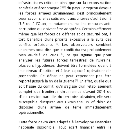
infrastructures critiques ainsi que sur la reconstruction
(3)
(4)
sociétale et économique
du pays. Lorsqu’on évoque
les forces armées ukrainiennes, c’est principalement
pour savoir si elles satisferont aux critères d’adhésion à
l’UE ou à l’Otan, et notamment sur les mesures anti-
corruption qui doivent être adoptées. Certains affirment
même que les forces de défense et de sécurité ont, à
tort, bénéficié d’une priorité excessive à la suite des
(5)
conflits précédents
. Les observateurs semblent
unanimes pour dire que le conflit durera probablement
(6)
bien au-delà de 2023
, ce qui signifie que pour
analyser les futures forces terrestres de l’Ukraine,
plusieurs hypothèses doivent être formulées quant à
leur niveau d’attrition et à leur capacité opérationnelle
post
-conflit. Ce débat ne peut cependant pas être
(7)
reporté jusqu’à la fin de la guerre
. En effet, quelle que
soit l’issue du conflit, qu’il s’agisse d’un rétablissement
complet des frontières ukrainiennes d’avant 2014 ou
d’une cession partielle du territoire ukrainien, elle sera
susceptible d’inspirer aux Ukrainiens un vif désir de
disposer d’une armée de terre immédiatement
opérationnelle.
Cette force devra être adaptée à l’enveloppe financière
nationale disponible. Tout écart financier entre la