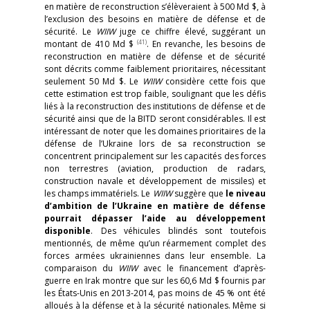
en matière de reconstruction s’élèveraient à 500 Md $, à
l’exclusion des besoins en matière de défense et de
sécurité. Le
WIIW
juge ce chiffre élevé, suggérant un
(41)
montant de 410 Md $
. En revanche, les besoins de
reconstruction en matière de défense et de sécurité
sont décrits comme faiblement prioritaires, nécessitant
seulement 50 Md $. Le
WIIW
considère cette fois que
cette estimation est trop faible, soulignant que les défis
liés à la reconstruction des institutions de défense et de
sécurité ainsi que de la BITD seront considérables. Il est
intéressant de noter que les domaines prioritaires de la
défense de l’Ukraine lors de sa reconstruction se
concentrent principalement sur les capacités des forces
non terrestres (aviation, production de radars,
construction navale et développement de missiles) et
les champs immatériels. Le
WIIW
suggère que
le
niveau
d’ambition de l’Ukraine en matière de défense
pourrait dépasser l’aide au développement
disponible
. Des véhicules blindés sont toutefois
mentionnés, de même qu’un réarmement complet des
forces armées ukrainiennes dans leur ensemble. La
comparaison du
WIIW
avec le financement d’après-
guerre en Irak montre que sur les 60,6 Md $ fournis par
les États-Unis en 2013-2014, pas moins de 45 % ont été
alloués à la défense et à la sécurité nationales. Même si