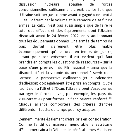
dissuasion nucléaire, épaulée de forces
conventionnelles suffisamment crédibles. Le fait que
l’Ukraine soit perçue comme ayant « gagné » ne peut à
lui seul déterminer le volume et la capacité de sa future
armée. Le calcul n’est pas aussi simple que de faire le
total des effectifs et des équipements dont l’Ukraine
disposait avant le 24 février 2022, en y additionnant
tous les équipements donnés. Une armée de temps de
paix devrait clairement être plus viable
économiquement qu’une force en temps de guerre,
luttant pour son existence. Il est évident qu’il faut
prendre en compte les questions de ressources – sur la
base d’une prévision du PIB national – ainsi que la
disponibilité et la volonté du personnel à servir dans
l’armée. La perspective d’alliances (et le calendrier
d’adhésion) doit également être prise en compte. Outre
l’adhésion à l’UE et à l’Otan, l’Ukraine peut s’associer ou
partager le fardeau avec, par exemple, les pays du
(8)
« Bucarest 9 » pour former un flanc oriental renforcé
.
Chaque alliance comportera des critères d’entrée
différents. Il faudra du temps pour s’y adapter.
L’ennemi mérite également d’être pris en considération.
Comme l’a dit de manière mémorable le secrétaire
d’État américain à la Défense, le général James Mattis, en