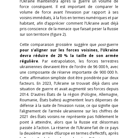
l’Ukraine maintiendra après la guerre un volume de
force conséquent. Il est important de comparer le
volume de force avant l’invasion par rapport à ses
voisins immédiats, à la fois en termes numériques et par
habitant, afin d’apprécier comment l’Ukraine avait déjà
pris conscience de la menace que faisait peser la Russie
sur son territoire (figure 2).
Cette comparaison grossière suggère que
post
-guerre
pour s’aligner sur les forces voisines, l’Ukraine
devra réduire de 20 % la taille de son armée
régulière
. Par extrapolation, les forces terrestres
ukrainiennes devraient être de l’ordre de 96 000 h, avec
une composante de réserve importante de 900 000 h.
Cette affirmation simpliste doit être pondérée par deux
facteurs. En 2023, l’Ukraine se trouvait déjà dans une
situation de guerre et avait augmenté ses forces depuis
2014. D’autres États de la région (Pologne, Allemagne,
Roumanie, États baltes) augmentent leurs dépenses de
défense à la suite de l’invasion russe, ce qui signifie que
l’alignement de l’armée ukrainienne sur les chiffres de
2021 des États voisins ne représente pas fidèlement le
point à atteindre, alors que la Russie est désormais
passée à l’action. La réserve de l’Ukraine fait de ce pays
la deuxième armée d’Europe en termes d’effectifs, après