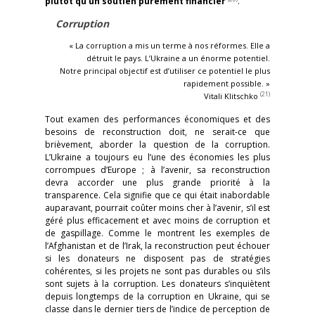
plutôt qu’un soutien purement financier
.
Corruption
« La corruption a mis un terme à nos réformes. Elle a
détruit le pays. L’Ukraine a un énorme potentiel.
Notre principal objectif est d’utiliser ce potentiel le plus
rapidement possible. »
(21)
Vitali Klitschko
Tout examen des performances économiques et des
besoins de reconstruction doit, ne serait-ce que
brièvement, aborder la question de la corruption.
L’Ukraine a toujours eu l’une des économies les plus
corrompues d’Europe ; à l’avenir, sa reconstruction
devra accorder une plus grande priorité à la
transparence. Cela signifie que ce qui était inabordable
auparavant, pourrait coûter moins cher à l’avenir, s’il est
géré plus efficacement et avec moins de corruption et
de gaspillage. Comme le montrent les exemples de
l’Afghanistan et de l’Irak, la reconstruction peut échouer
si les donateurs ne disposent pas de stratégies
cohérentes, si les projets ne sont pas durables ou s’ils
sont sujets à la corruption. Les donateurs s’inquiètent
depuis longtemps de la corruption en Ukraine, qui se
classe dans le dernier tiers de l’indice de perception de