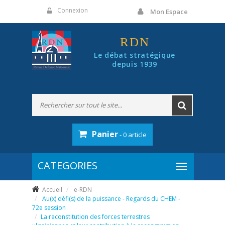
Panneau de gestion des cookies
Connexion
Mon Espace
RDN
Le débat stratégique
depuis 1939
Panier
- 0 article
Accueil
e-RDN
Au(x) défi(s) de la puissance - Regards du CHEM -
72e session
La reconstitution des forces terrestres