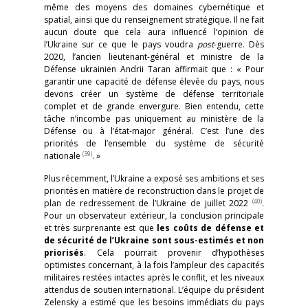
même des moyens des domaines cybernétique et
spatial, ainsi que du renseignement stratégique. Il ne fait
aucun doute que cela aura influencé l’opinion de
l’Ukraine sur ce que le pays voudra
post
-guerre. Dès
2020, l’ancien lieutenant-général et ministre de la
Défense ukrainien Andrii Taran affirmait que : « Pour
garantir une capacité de défense élevée du pays, nous
devons créer un système de défense territoriale
complet et de grande envergure. Bien entendu, cette
tâche n’incombe pas uniquement au ministère de la
Défense ou à l’état-major général. C’est l’une des
priorités de l’ensemble du système de sécurité
(39)
nationale
. »
Plus récemment, l’Ukraine a exposé ses ambitions et ses
priorités en matière de reconstruction dans le projet de
(40)
plan de redressement de l’Ukraine de juillet 2022
.
Pour un observateur extérieur, la conclusion principale
et très surprenante est que
les
coûts de défense et
de sécurité de l’Ukraine sont sous-estimés et non
priorisés
. Cela pourrait provenir d’hypothèses
optimistes concernant, à la fois l’ampleur des capacités
militaires restées intactes après le conflit, et les niveaux
attendus de soutien international. L’équipe du président
Zelensky a estimé que les besoins immédiats du pays