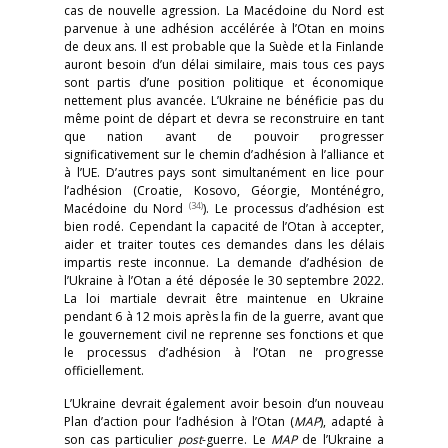
cas de nouvelle agression. La Macédoine du Nord est
parvenue à une adhésion accélérée à l’Otan en moins
de deux ans. Il est probable que la Suède et la Finlande
auront besoin d’un délai similaire, mais tous ces pays
sont partis d’une position politique et économique
nettement plus avancée. L’Ukraine ne bénéficie pas du
même point de départ et devra se reconstruire en tant
que nation avant de pouvoir progresser
significativement sur le chemin d’adhésion à l’alliance et
à l’UE. D’autres pays sont simultanément en lice pour
l’adhésion (Croatie, Kosovo, Géorgie, Monténégro,
(34)
Macédoine du Nord
). Le processus d’adhésion est
bien rodé. Cependant la capacité de l’Otan à accepter,
aider et traiter toutes ces demandes dans les délais
impartis reste inconnue. La demande d’adhésion de
l’Ukraine à l’Otan a été déposée le 30 septembre 2022.
La loi martiale devrait être maintenue en Ukraine
pendant 6 à 12 mois après la fin de la guerre, avant que
le gouvernement civil ne reprenne ses fonctions et que
le processus d’adhésion à l’Otan ne progresse
officiellement.
L’Ukraine devrait également avoir besoin d’un nouveau
Plan d’action pour l’adhésion à l’Otan (
MAP
), adapté à
son cas particulier
post
-guerre. Le
MAP
de l’Ukraine a