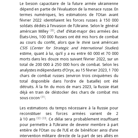
Le besoin capacitaire de la future armée ukrainienne
dépend en partie de l’évaluation de la menace russe. En
termes numériques, les estimations de l’Otan avant
février 2022 identifiaient les forces russes à 150 000
soldats dédiés à l’invasion de l’Ukraine. Selon le général
(30)
américain Milley
, chef d’état-major des armées des
États-Unis, 100 000 Russes ont été mis hors de combat
au cours du conflit, alors que le
think tank
américain
CSIS
(
Center for Strategic and International Studies
)
estime, quant à lui, qu’il y a eu entre 60 000 et 70 000
morts dans les douze mois suivant février 2022, sur un
total de 200 000 à 250 000 hors de combat. Selon les
analystes indépendants d’Oryx, au 15 février 2023, 1 700
chars de combat russes (environ trois cinquièmes du
total disponible dans l’ordre de bataille) ont été
détruits. À la fin du mois de mars 2023, la Russie était
déjà en train de déstocker des chars de combat mis
(31)
sous cocon
.
Les estimations du temps nécessaire à la Russie pour
reconstituer ses forces armées varient de 2
(32)
(33)
à 10 ans
. Ce délai sera probablement insuffisant
pour permettre à l’Ukraine de devenir membre à part
entière de l’Otan ou de l’UE et de bénéficier ainsi d’une
intervention militaire directe de la part de ses alliés en