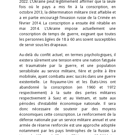
2022. L’Ukraine peut légitimement affirmer que la seule
fois où le pays a mis fin à la conscription, en
octobre 2013, la détermination militaire s’est affaiblie et
a en partie encouragé l’invasion russe de la Crimée en
février 2014. La conscription a ensuite été rétablie en
mai 2014. L’Ukraine impose actuellement une
conscription de temps de guerre, exigeant que toutes
les personnes âgées de 18 à 60 ans soient susceptibles
de servir sous les drapeaux.
Au-delà du conflit actuel, en termes psychologiques, il
existera sûrement une tension entre une nation fatiguée
et traumatisée par la guerre, et une population
sensibilisée au service militaire, fière et prête à être
mobilisée, ayant combattu avec succès dans une guerre
existentielle. Le Royaume-Uni et les États-Unis ont
abandonné la conscription (en 1960 et 1972
respectivement) à la suite des pertes militaires
respectivement à Suez et au Vietnam, et suite aux
périodes d’instabilité économique nationale. Il sera
donc nécessaire de soutenir par des moyens
économiques cette conscription. Le renforcement de la
défense nationale par un service militaire annuel et une
armée de réserve renforcée est une approche adoptée
notamment par les pays limitrophes de la Russie. La