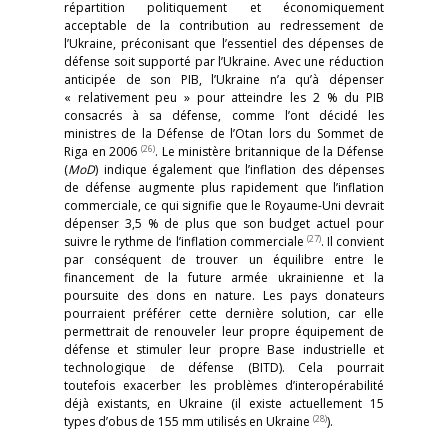
répartition politiquement et économiquement
acceptable de la contribution au redressement de
l’Ukraine, préconisant que l’essentiel des dépenses de
défense soit supporté par l’Ukraine. Avec une réduction
anticipée de son PIB, l’Ukraine n’a qu’à dépenser
« relativement peu » pour atteindre les 2 % du PIB
consacrés à sa défense, comme l’ont décidé les
ministres de la Défense de l’Otan lors du Sommet de
(26)
Riga en 2006
. Le ministère britannique de la Défense
(
MoD
) indique également que l’inflation des dépenses
de défense augmente plus rapidement que l’inflation
commerciale, ce qui signifie que le Royaume-Uni devrait
dépenser 3,5 % de plus que son budget actuel pour
(27)
suivre le rythme de l’inflation commerciale
. Il convient
par conséquent de trouver un équilibre entre le
financement de la future armée ukrainienne et la
poursuite des dons en nature. Les pays donateurs
pourraient préférer cette dernière solution, car elle
permettrait de renouveler leur propre équipement de
défense et stimuler leur propre Base industrielle et
technologique de défense (BITD). Cela pourrait
toutefois exacerber les problèmes d’interopérabilité
déjà existants, en Ukraine (il existe actuellement 15
(28)
types d’obus de 155 mm utilisés en Ukraine
).