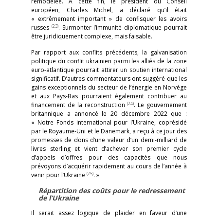
remodelée. À cette fin, le président du Conseil
européen, Charles Michel, a déclaré qu’il était
« extrêmement important » de confisquer les avoirs
(23)
russes
. Surmonter l’immunité diplomatique pourrait
être juridiquement complexe, mais faisable.
Par rapport aux conflits précédents, la galvanisation
politique du conflit ukrainien parmi les alliés de la zone
euro-atlantique pourrait attirer un soutien international
significatif. D’autres commentateurs ont suggéré que les
gains exceptionnels du secteur de l’énergie en Norvège
et aux Pays-Bas pourraient également contribuer au
(24)
financement de la reconstruction
. Le gouvernement
britannique a annoncé le 20 décembre 2022 que :
« Notre Fonds international pour l’Ukraine, coprésidé
par le Royaume-Uni et le Danemark, a reçu à ce jour des
promesses de dons d’une valeur d’un demi-milliard de
livres sterling et vient d’achever son premier cycle
d’appels d’offres pour des capacités que nous
prévoyons d’acquérir rapidement au cours de l’année à
(25)
venir pour l’Ukraine
. »
Répartition des coûts pour le redressement
de l’Ukraine
Il serait assez logique de plaider en faveur d’une