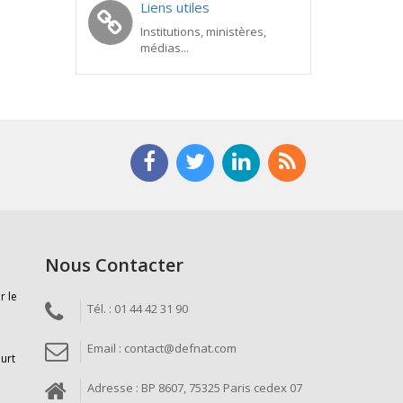
Liens utiles
Institutions, ministères,
médias...
Nous Contacter
r le
Tél. : 01 44 42 31 90
Email : contact@defnat.com
ourt
Adresse : BP 8607, 75325 Paris cedex 07