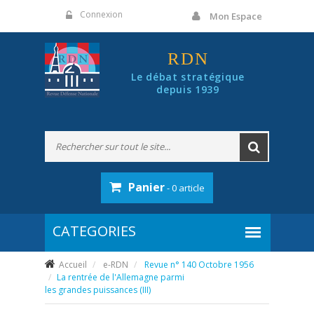
Panneau de gestion des cookies
Connexion
Mon Espace
RDN
Le débat stratégique
depuis 1939
Panier
- 0 article
Accueil
e-RDN
Revue n° 140 Octobre 1956
La rentrée de l'Allemagne parmi
les grandes puissances (III)