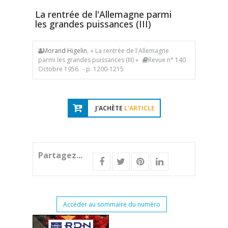
La rentrée de l'Allemagne parmi
les grandes puissances (III)
Morand Higelin
, « La rentrée de l'Allemagne
parmi les grandes puissances (III) »
Revue n° 140
Octobre 1956
- p. 1200-1215
J'ACHÈTE
L'ARTICLE
Partagez...
Accéder au sommaire du numéro