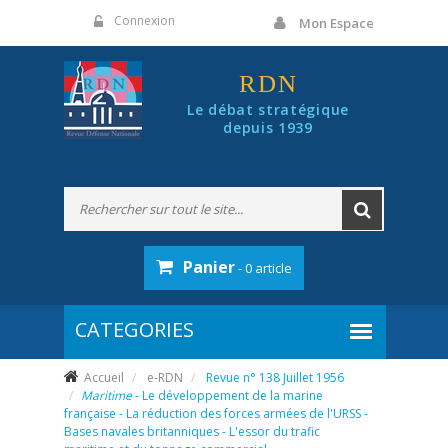
Panneau de gestion des cookies
Connexion
Mon Espace
RDN
Le débat stratégique
depuis 1939
Panier
- 0 article
Accueil
e-RDN
Revue n° 138 Juillet 1956
Maritime
- Le développement de la marine
française - La réduction des forces armées de l'URSS -
Bases navales britanniques - L'essor du trafic