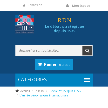
Panneau de gestion des cookies
Connexion
Mon Espace
RDN
Le débat stratégique
depuis 1939
Panier
- 0 article
Accueil
e-RDN
Revue n° 159 Juin 1958
L’année géophysique internationale