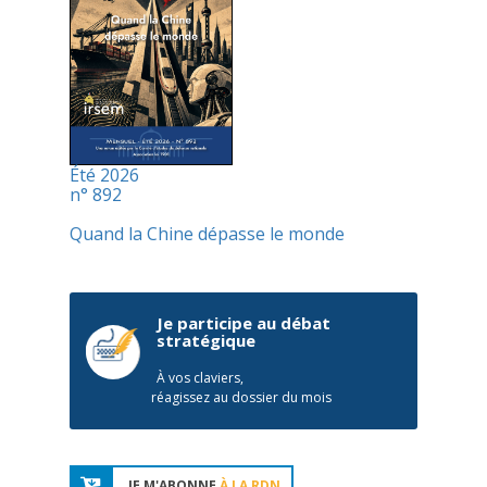
Été 2026
n° 892
Quand la Chine dépasse le monde
Je participe au débat
stratégique
À vos claviers,
réagissez au dossier du mois
JE M'ABONNE
À LA RDN